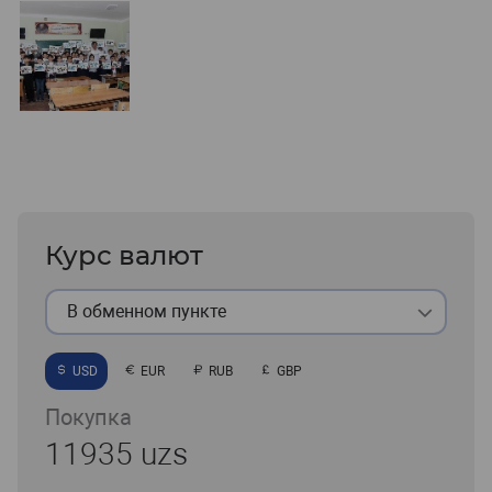
Курс валют
В обменном пункте
USD
EUR
RUB
GBP
Покупка
11935 uzs