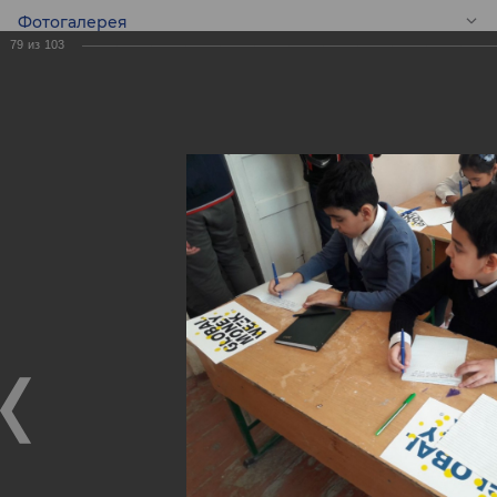
Фотогалерея
79
из
103
RU
Конкурс эссе среди
школьников -
Global Money Week!
Конкурс эссе среди школьников - Global Money Week!
25.02.2020