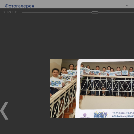
Фотогалерея
36
из
103
RU
Конкурс эссе среди
школьников -
Global Money Week!
Конкурс эссе среди школьников - Global Money Week!
25.02.2020