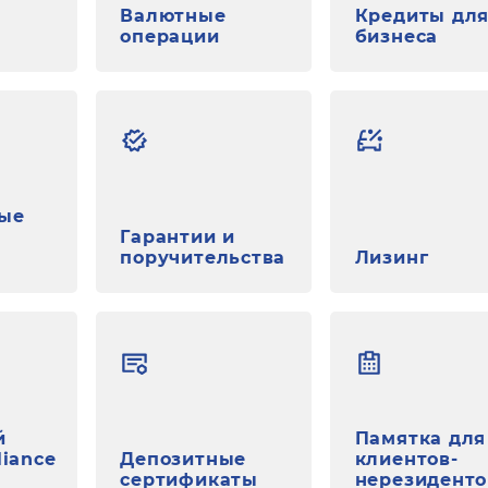
Валютные
Кредиты дл
операции
бизнеса
ые
Гарантии и
поручительства
Лизинг
й
Памятка для
liance
Депозитные
клиентов-
сертификаты
нерезиденто