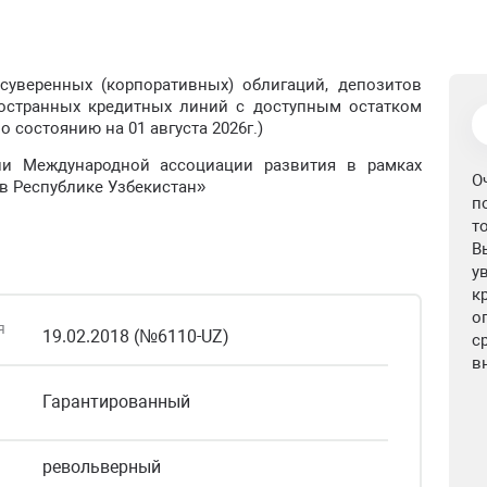
уверенных (корпоративных) облигаций, депозитов
остранных кредитных линий с доступным остатком
по состоянию на 01 августа 2026г.)
ии Международной ассоциации развития в рамках
О
в Республике Узбекистан»
п
т
В
у
к
о
я
19.02.2018 (№6110-UZ)
с
в
Гарантированный
револьверный