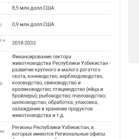
8,5 млн.долл.США
0,9 млн.долл.США
ю
я и
2018-2033
Финансирование сектора
животноводства Республики Узбекистан -
развитие крупного и малого рогатого
скота, коневодство, верблюдоводство,
козоводство, свиноводство и
ой
кролиководство; птицеводство (яйца и
бройлеры); рыбоводство; пчеловодство;
шелководство, обработка, упаковка,
охлаждение и хранение продуктов
животноводства и т.д.
Регионы Республики Узбекистан, в
ие
которых имеются Региональные офисы