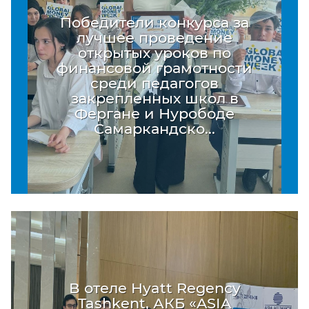
Победители конкурса за
лучшее проведение
открытых уроков по
финансовой грамотности
среди педагогов
закрепленных школ в
Фергане и Нурободе
Самаркандско...
В отеле Hyatt Regency
Tashkent, АКБ «ASIA