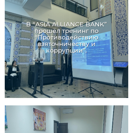
В “ASIA ALLIANCE BANK”
прошёл тренинг по
“Противодействию
взяточничеству и
коррупции”.