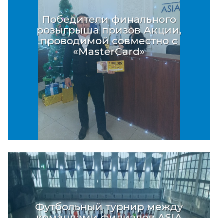
Победители финального
розыгрыша призов Акции,
проводимой совместно с
«MasterCard»
Футбольный турнир между
командами филиалов ASIA