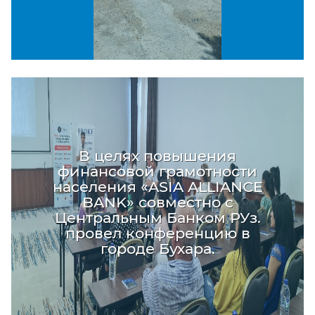
В целях повышения
финансовой грамотности
населения «ASIA ALLIANCE
BANK» совместно с
Центральным Банком РУз.
провел конференцию в
городе Бухара.