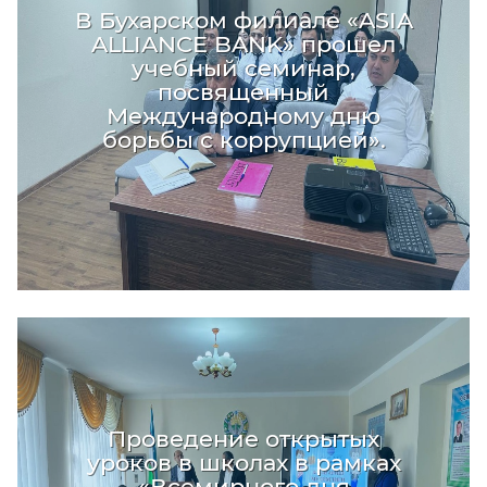
В Бухарском филиале «ASIA
ALLIANCE BANK» прошел
учебный семинар,
посвященный
Международному дню
борьбы с коррупцией».
Проведение открытых
уроков в школах в рамках
«Всемирного дня