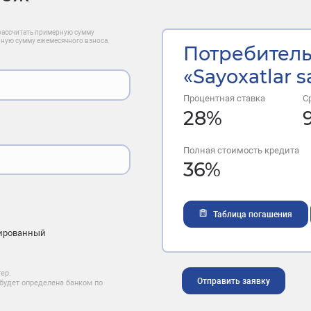
рассчитать примерную сумму
рную сумму ежемесячного взноса.
Потребитель
«Sayoxatlar s
Процентная ставка
С
28
%
Полная стоимость кредита
36
%
Таблица погашения
ированный
ер.
Отправить заявку
будет определена банком по