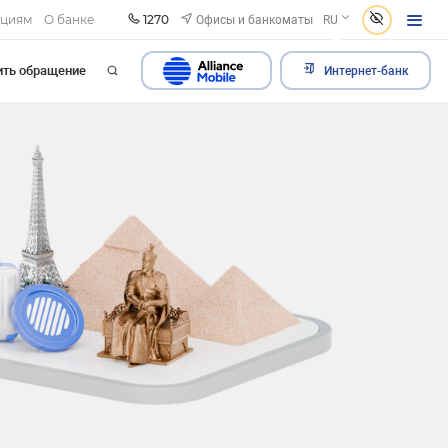
1270
Офисы и банкоматы
ациям
О банке
RU
ить обращение
Интернет-банк