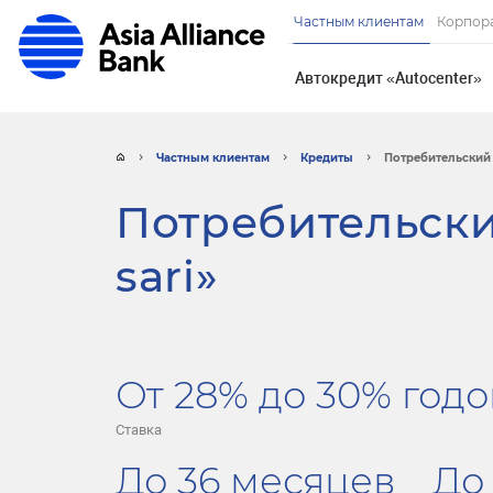
Частным клиентам
Корпор
Автокредит «Autocenter»
Частным клиентам
Кредиты
Потребительский к
Потребительски
sari»
От 28% до 30% год
Ставка
До 36 месяцев
До