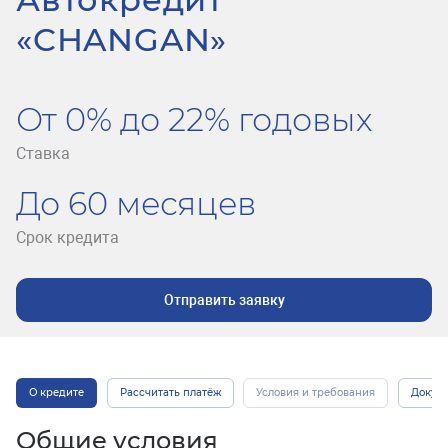
«CHANGAN»
От 0% до 22% годовых
Ставка
До 60 месяцев
Срок кредита
Отправить заявку
О кредите
Рассчитать платёж
Условия и требования
Докум
Общие условия