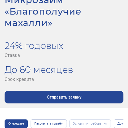
«Благополучие
махалли»
24% годовых
Ставка
До 60 месяцев
Срок кредита
Отправить заявку
О кредите
Рассчитать платёж
Условия и требования
Докум