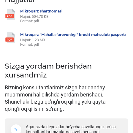
Mikroqarz shartnomasi
Hajmi: 504.78 KB
Format: pdf
Mikroqarz "Mahalla farovonligi" kredit mahsuloti pasporti
Hajmi: 1.23 MB
Format: pdf
Sizga yordam berishdan
xursandmiz
Bizning konsultantlarimiz sizga har qanday
muammoni hal qilishda yordam berishadi.
Shunchaki bizga qo'ng'iroq qiling yoki qayta
qo'ng'iroq qilishni so'rang.
Agar sizda depozitlar bo'yicha savollaringiz bo'lsa,
konsultantlarimiz ularga javob berishadi.