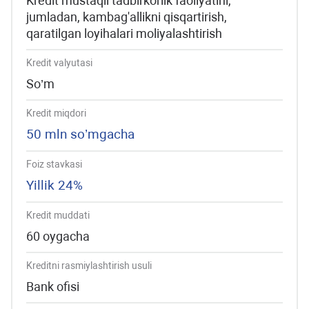
Kredit mustaqil tadbirkorlik faoliyatini,
jumladan, kambag'allikni qisqartirish,
qaratilgan loyihalari moliyalashtirish
Kredit valyutasi
So’m
Kredit miqdori
50 mln so’mgacha
Foiz stavkasi
Yillik 24%
Kredit muddati
60 oygacha
Kreditni rasmiylashtirish usuli
Bank ofisi