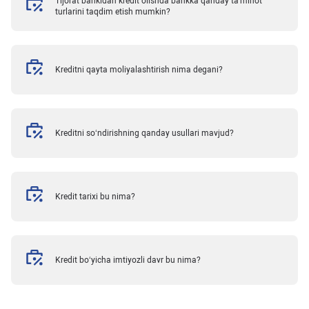
Tijorat bankidan kredit olishda bankka qanday ta'minot
turlarini taqdim etish mumkin?
Kreditni qayta moliyalashtirish nima degani?
Kreditni so‘ndirishning qanday usullari mavjud?
Kredit tarixi bu nima?
Kredit bo‘yicha imtiyozli davr bu nima?