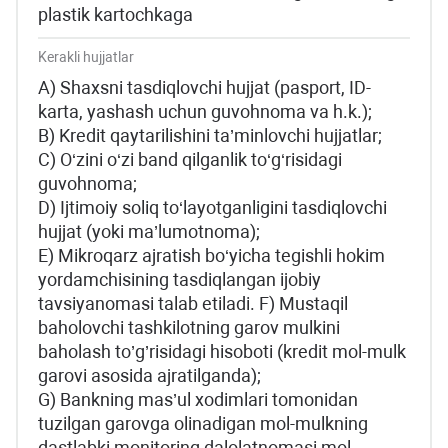
plastik kartochkaga
Kerakli hujjatlar
А) Shaxsni tasdiqlovchi hujjat (pasport, ID-
karta, yashash uchun guvohnoma va h.k.);
B) Kredit qaytarilishini ta’minlovchi hujjatlar;
C) O‘zini o‘zi band qilganlik to‘g‘risidagi
guvohnoma;
D) Ijtimoiy soliq to‘layotganligini tasdiqlovchi
hujjat (yoki ma’lumotnoma);
E) Mikroqarz ajratish bo‘yicha tegishli hokim
yordamchisining tasdiqlangan ijobiy
tavsiyanomasi talab etiladi. F) Mustaqil
baholovchi tashkilotning garov mulkini
baholash to’g’risidagi hisoboti (kredit mol-mulk
garovi asosida ajratilganda);
G) Bankning mas’ul xodimlari tomonidan
tuzilgan garovga olinadigan mol-mulkning
dastlabki monitoring dalolatnomasi mol-