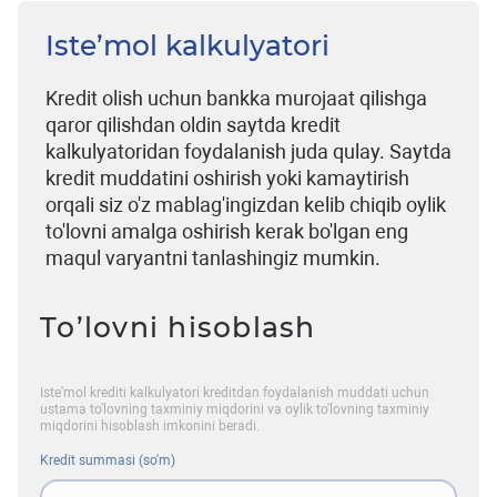
Iste’mol kalkulyatori
Kredit olish uchun bankka murojaat qilishga
qaror qilishdan oldin saytda kredit
kalkulyatoridan foydalanish juda qulay. Saytda
kredit muddatini oshirish yoki kamaytirish
orqali siz o'z mablag'ingizdan kelib chiqib oylik
to'lovni amalga oshirish kerak bo'lgan eng
maqul varyantni tanlashingiz mumkin.
To’lovni hisoblash
Iste'mol krediti kalkulyatori kreditdan foydalanish muddati uchun
ustama to'lovning taxminiy miqdorini va oylik to'lovning taxminiy
miqdorini hisoblash imkonini beradi.
Kredit summasi (so'm)