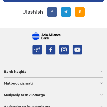
Ulashish
Bank haqida
Matbuot xizmati
Moliyaviy tashkilotlarga
Aksiyador va investorlarga