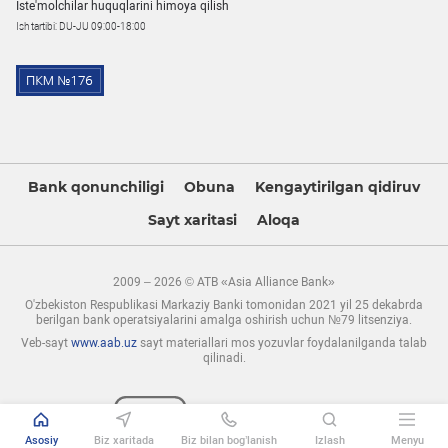
Iste'molchilar huquqlarini himoya qilish
Ish tartibi: DU-JU 09:00-18:00
Bank qonunchiligi
Obuna
Kengaytirilgan qidiruv
Sayt xaritasi
Aloqa
2009 – 2026 © ATB «Asia Alliance Bank»
O'zbekiston Respublikasi Markaziy Banki tomonidan 2021 yil 25 dekabrda
berilgan bank operatsiyalarini amalga oshirish uchun №79 litsenziya.
Veb-sayt
www.aab.uz
sayt materiallari mos yozuvlar foydalanilganda talab
qilinadi.
Asosiy
Biz xaritada
Biz bilan bog’lanish
Izlash
Menyu