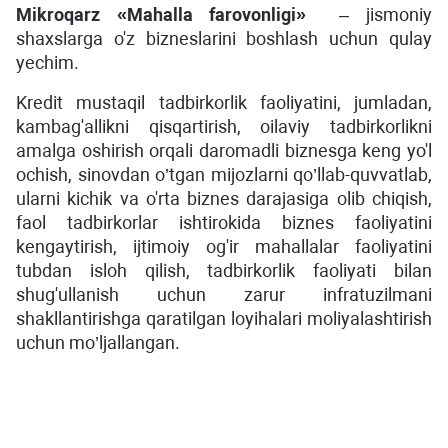
Mikroqarz «
Mahalla farovonligi
»
– jismoniy
shaxslarga o'z bizneslarini boshlash uсhun qulay
yechim.
Kredit mustaqil tadbirkorlik faoliyatini, jumladan,
kambag'allikni qisqartirish, oilaviy tadbirkorlikni
amalga oshirish orqali daromadli biznesga keng yo'l
ochish, sinovdan o’tgan mijozlarni qo’llab-quvvatlab,
ulаrni kichik va o'rta biznes darajasiga olib chiqish,
faol tadbirkorlar ishtirokida biznes faoliyatini
kengaytirish, ijtimoiy og'ir mahallalar faoliyatini
tubdan isloh qilish, tadbirkorlik faoliyati bilan
shug'ullanish uchun zarur infratuzilmani
shakllantirishga qaratilgan loyihalari moliyalashtirish
uchun mo’ljallangan.