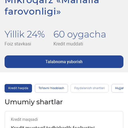
farovonligi»
Yillik 24%
60 oygacha
Foiz stavkasi
Kredit muddati
Talabnoma yuborish
Kredit haqida
To’lovni hisoblash
Foydalanish shartlari
Hujjatlar
Umumiy shartlar
Kredit maqsadi