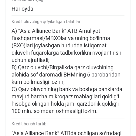
Har oyda
Kredit oluvchiga qo'yiladigan talablar
A) “Asia Alliance Bank” ATB Amaliyot
Boshqarmasi/MBXOlar va uning bo‘linma
(BXO)lari joylashgan hududda istiqomat
qiluvchi fuqarolarga tadbirkorlikni rivojlantirish
uchun ajratiladi;
B) Qarz oluvchi/Birgalikda qarz oluvchining
alohida sof daromadi BHMning 6 barobaridan
kam bo’lmasligi lozim;
C) Qarz oluvchining bank va boshqa banklarda
mavjud barcha mikroqarz mablagʻlari qoldigʻi
hisobga olingan holda jami qarzdorlik qoldigʻi
100 mln. soʻmdan oshmasligi lozim.
Kredit berish tartibi
"Asia Alliance Bank” ATBda ochilgan so’mdagi