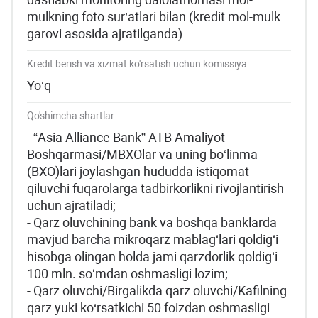
mulkning foto sur’atlari bilan (kredit mol-mulk
garovi asosida ajratilganda)
Kredit berish va xizmat ko'rsatish uchun komissiya
Yo‘q
Qo'shimcha shartlar
- “Asia Alliance Bank” ATB Amaliyot
Boshqarmasi/MBXOlar va uning bo‘linma
(BXO)lari joylashgan hududda istiqomat
qiluvchi fuqarolarga tadbirkorlikni rivojlantirish
uchun ajratiladi;
- Qarz oluvchining bank va boshqa banklarda
mavjud barcha mikroqarz mablagʻlari qoldigʻi
hisobga olingan holda jami qarzdorlik qoldigʻi
100 mln. soʻmdan oshmasligi lozim;
- Qarz oluvchi/Birgalikda qarz oluvchi/Kafilning
qarz yuki ko‘rsatkichi 50 foizdan oshmasligi