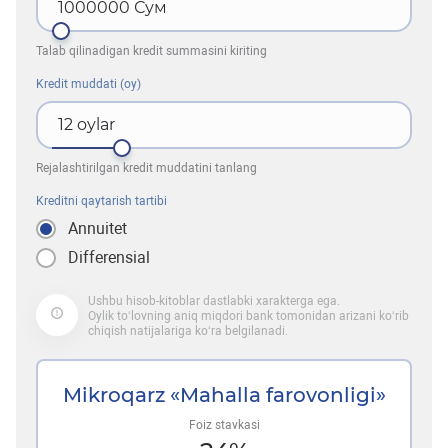
1000000
Сум
Talab qilinadigan kredit summasini kiriting
Kredit muddati (oy)
12
oylar
Rejalashtirilgan kredit muddatini tanlang
Kreditni qaytarish tartibi
Annuitet
Differensial
Ushbu hisob-kitoblar dastlabki xarakterga ega.
Oylik to‘lovning aniq miqdori bank tomonidan arizani ko‘rib
chiqish natijalariga ko‘ra belgilanadi.
Mikroqarz «Mahalla farovonligi»
Foiz stavkasi