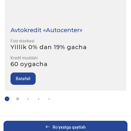
Avtokredit «Autocenter»
Foiz stavkasi
Yillik 0% dan 19% gacha
Kredit muddati
60 oygacha
Batafsil
Ro’yxatga qaytish