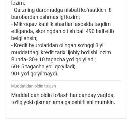
lozim;
- Qarzning daromadga nisbati ko’rsatkichi 8
barobardan oshmasligi lozim;
- Mikroqarz kafillik shartlari asosida taqdim
etilganda, skoringdan o‘tish bali 490 ball etib
belgilansin;
- Kredit byurolaridan olingan so‘nggi 3 yil
muddatdagi kredit tarixi ijobiy bo‘lishi lozim.
Bunda- 30+ 10 tagacha yo‘l qo‘yiladi;
60+ 5 tagacha yo‘l qo‘yiladi;
90+ yo‘l qo‘yilmaydi.
Muddatidan oldin to'lash
Muddatidan oldin to‘lash har qanday vaqtda,
to‘liq yoki qisman amalga oshirilishi mumkin.