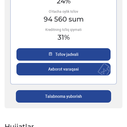
24
%
O'rtacha oylik to'lov
94 560
sum
Kreditning to'liq qiymati
31
%
To'lov jadvali
Axborot varaqasi
Talabnoma yuborish
Hujjatlar