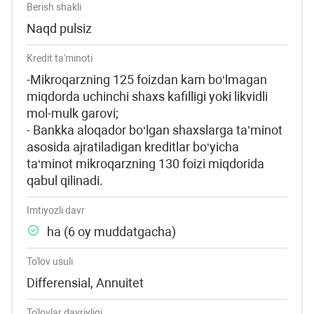
Berish shakli
Naqd pulsiz
Kredit ta'minoti
-Mikroqarzning 125 foizdan kam bo‘lmagan
miqdorda uchinchi shaxs kafilligi yoki likvidli
mol-mulk garovi;
- Bankka aloqador bo‘lgan shaxslarga ta’minot
asosida ajratiladigan kreditlar bo‘yicha
ta‘minot mikroqarzning 130 foizi miqdorida
qabul qilinadi.
Imtiyozli davr
ha (6 oy muddatgacha)
To'lov usuli
Differensial, Annuitet
To'lovlar davriyligi