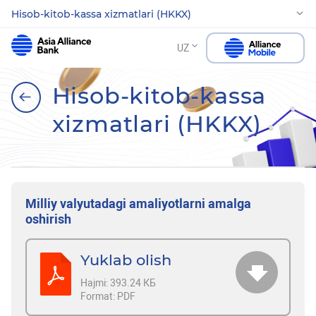
Hisob-kitob-kassa xizmatlari (HKKX)
UZ
Hisob-kitob-kassa
xizmatlari (HKKX)
Milliy valyutadagi amaliyotlarni amalga
oshirish
Yuklab olish
Hajmi:
393.24 КБ
Format:
PDF