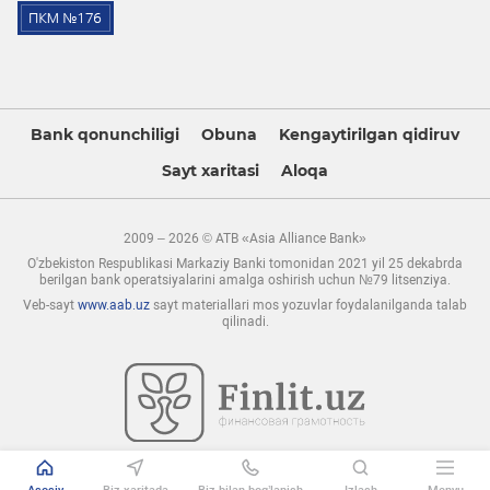
Bank qonunchiligi
Obuna
Kengaytirilgan qidiruv
Sayt xaritasi
Aloqa
2009 – 2026 © ATB «Asia Alliance Bank»
O'zbekiston Respublikasi Markaziy Banki tomonidan 2021 yil 25 dekabrda
berilgan bank operatsiyalarini amalga oshirish uchun №79 litsenziya.
Veb-sayt
www.aab.uz
sayt materiallari mos yozuvlar foydalanilganda talab
qilinadi.