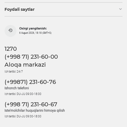
Foydali saytlar
Oxirgi yangilanish:
6 August 2026, 18:18 (GMT+5)
1270
(+998 71) 231-60-00
Aloqa markazi
Ish tartibi: 24/7
(+99871) 231-60-76
Ishonch telefoni
Ish tartibi: DU-JU 09:00-18:00
(+998 71) 231-60-67
Iste'molchilar huquqlarini himoya qilish
Ish tartibi: DU-JU 09:00-18:00