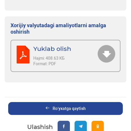
Xorijiy valyutadagi amaliyotlarni amalga
oshirish
Yuklab olish
Hajmi:
408.63 КБ
Format:
PDF
Ro’yxatga qaytish
Ulashish