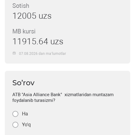
Sotish
12005 uzs
MB kursi
11915.64 uzs
07.08.2026 dan ma’lumotlar
So’rov
ATB "Asia Alliance Bank" xizmatlaridan muntazam
foydalanib turasizmi?
Ha
Yo'q