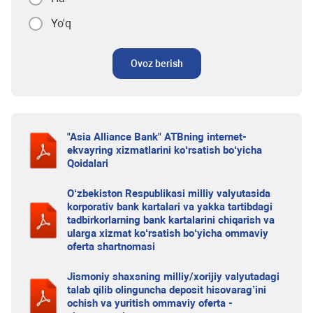
Yo'q
Ovoz berish
"Asia Alliance Bank" ATBning internet-
ekvayring xizmatlarini ko‘rsatish bo‘yicha
Qoidalari
O‘zbekiston Respublikasi milliy valyutasida
korporativ bank kartalari va yakka tartibdagi
tadbirkorlarning bank kartalarini chiqarish va
ularga xizmat ko‘rsatish bo‘yicha ommaviy
oferta shartnomasi
Jismoniy shaxsning milliy/xorijiy valyutadagi
talab qilib olinguncha deposit hisovarag’ini
ochish va yuritish ommaviy oferta -