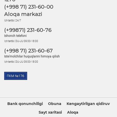
(+998 71) 231-60-00
Aloqa markazi
Ish tartibi: 24/7
(+99871) 231-60-76
Ishonch telefoni
Ish tartibi: DU-JU 09:00-18:00
(+998 71) 231-60-67
Iste'molchilar huquqlarini himoya qilish
Ish tartibi: DU-JU 09:00-18:00
Bank qonunchiligi
Obuna
Kengaytirilgan qidiruv
Sayt xaritasi
Aloqa