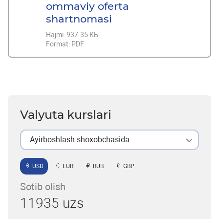
ommaviy oferta
shartnomasi
Hajmi:
937.35 КБ
Format:
PDF
Valyuta kurslari
Ayirboshlash shoxobchasida
USD
EUR
RUB
GBP
Sotib olish
11935 uzs