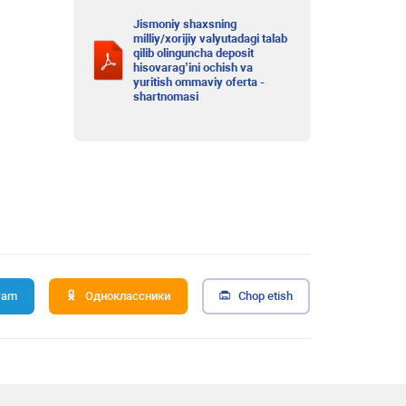
Jismoniy shaxsning
milliy/xorijiy valyutadagi talab
qilib olinguncha deposit
hisovarag’ini ochish va
yuritish ommaviy oferta -
shartnomasi
ram
Одноклассники
Chop etish