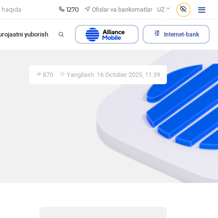
1270
Ofislar va bankomatlar
 haqida
UZ
rojaatni yuborish
Internet-bank
870
Yangilash: 16 October 2025, 11:39