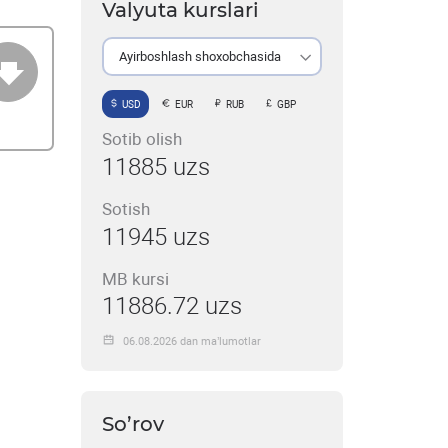
Valyuta kurslari
Ayirboshlash shoxobchasida
USD
EUR
RUB
GBP
Sotib olish
11885 uzs
Sotish
11945 uzs
MB kursi
11886.72 uzs
06.08.2026 dan ma’lumotlar
So’rov