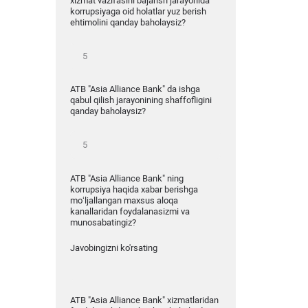
xizmat vazifasini bajarish jarayonida
korrupsiyaga oid holatlar yuz berish
ehtimolini qanday baholaysiz?
ATB "Asia Alliance Bank" da ishga
qabul qilish jarayonining shaffofligini
qanday baholaysiz?
ATB "Asia Alliance Bank" ning
korrupsiya haqida xabar berishga
mo‘ljallangan maxsus aloqa
kanallaridan foydalanasizmi va
munosabatingiz?
Javobingizni ko'rsating
ATB "Asia Alliance Bank" xizmatlaridan