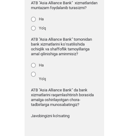
ATB "Asia Alliance Bank" xizmatlaridan
muntazam foydalanib turasizmi?
Ha
Yo'q
ATB "Asia Alliance Bank" tomonidan
bank xizmatlarini ko‘rsatilishida
ochiqlik va shaffoflik tamoyillariga
amal qilinishiga aminmisiz?
Ha
Yo'q
ATB "Asia Alliance Bank" da bank
xizmatlarini raqamlashtirish borasida
amalga oshirilayotgan chora-
tadbirlarga munosabatingiz?
Javobingizni ko'rsating