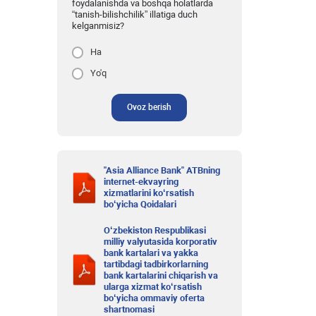
foydalanishda va boshqa holatlarda
“tanish-bilishchilik” illatiga duch
kelganmisiz?
Ha
Yo'q
Ovoz berish
"Asia Alliance Bank" ATBning
internet-ekvayring
xizmatlarini ko‘rsatish
bo‘yicha Qoidalari
O‘zbekiston Respublikasi
milliy valyutasida korporativ
bank kartalari va yakka
tartibdagi tadbirkorlarning
bank kartalarini chiqarish va
ularga xizmat ko‘rsatish
bo‘yicha ommaviy oferta
shartnomasi