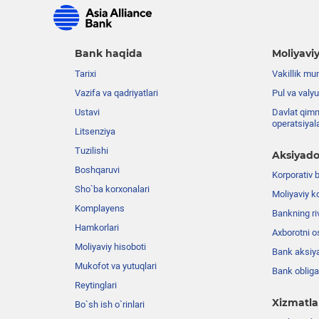
Bank haqida
Moliyaviy
Tarixi
Vakillik mu
Vazifa va qadriyatlari
Pul va valyu
Ustavi
Davlat qimm
operatsiyal
Litsenziya
Tuzilishi
Aksiyado
Boshqaruvi
Korporativ 
Sho`ba korxonalari
Moliyaviy k
Komplayens
Bankning riv
Hamkorlari
Axborotni o
Moliyaviy hisoboti
Bank aksiya
Mukofot va yutuqlari
Bank obligat
Reytinglari
Xizmatla
Bo`sh ish o`rinlari