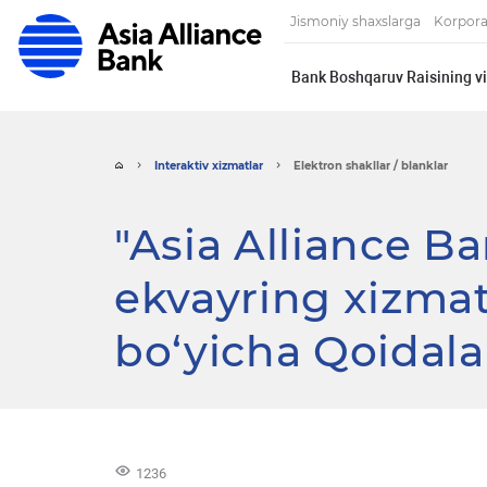
Jismoniy shaxslarga
Korpora
Bank Boshqaruv Raisining vi
Interaktiv xizmatlar
Elektron shakllar / blanklar
"Asia Alliance B
ekvayring xizmatl
bo‘yicha Qoidala
1236