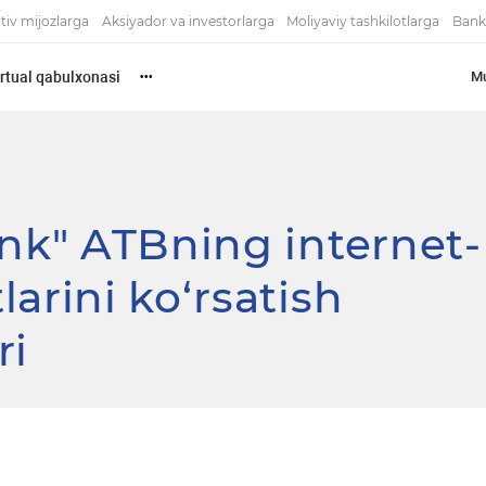
tiv mijozlarga
Aksiyador va investorlarga
Moliyaviy tashkilotlarga
Bank
rtual qabulxonasi
Mu
•••
ank" ATBning internet-
arini ko‘rsatish
ri