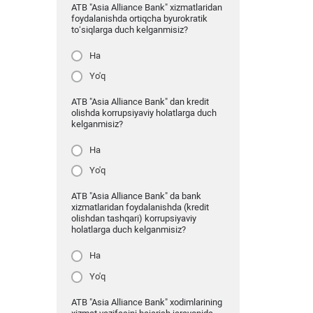
ATB "Asia Alliance Bank" xizmatlaridan
foydalanishda ortiqcha byurokratik
to‘siqlarga duch kelganmisiz?
Ha
Yo'q
ATB "Asia Alliance Bank" dan kredit
olishda korrupsiyaviy holatlarga duch
kelganmisiz?
Ha
Yo'q
ATB "Asia Alliance Bank" da bank
xizmatlaridan foydalanishda (kredit
olishdan tashqari) korrupsiyaviy
holatlarga duch kelganmisiz?
Ha
Yo'q
ATB "Asia Alliance Bank" xodimlarining