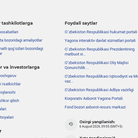
 tashkilotlarga
Foydali saytlar
nosabatlari
O`zbekiston Respublikasi hukumat portali
ta bozoridagi amaliyotlar
Yagona interaktiv davlat xizmatlari portali
atli qog‘ozlari bozoridagi
O`zbekiston Respublikasi Prezidentining
ar
matbuot xi...
Oʼzbekiston Respublikasi Oliy Majlisi
r va investorlarga
Qonunchilik ...
boshqaruv
O'zbekiston Respublikasi Iqtisodiyot va Mo
vaz...
o`rsatkichlar
O'zbekiston Respublikasi Adliya vazirligi
ojlanishi
Korporativ Axborot Yagona Portali
shkor qilish
Fond bozori axborot-resurs markazi
lari
siyalari
Oxirgi yangilanish:
6 August 2026, 09:05 (GMT+5)
r