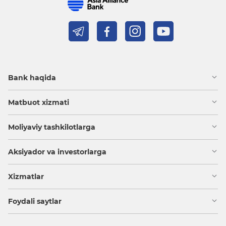
Bank haqida
Matbuot xizmati
Moliyaviy tashkilotlarga
Aksiyador va investorlarga
Xizmatlar
Foydali saytlar