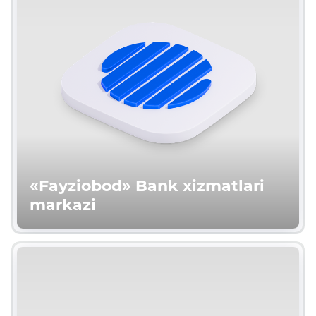
«Fayziobod» Bank xizmatlari
markazi