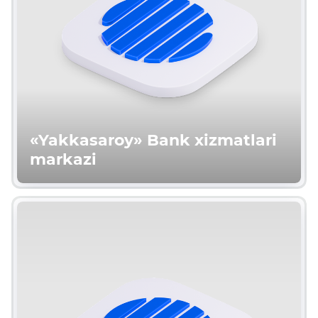
«Yakkasaroy» Bank xizmatlari
markazi