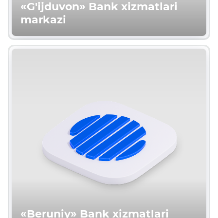
«G'ijduvon» Bank xizmatlari
markazi
«Beruniy» Bank xizmatlari