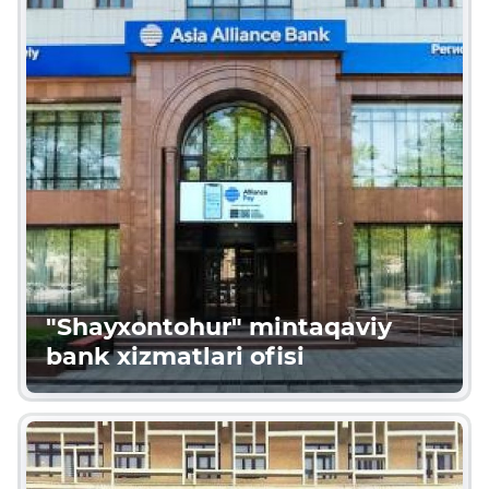
"Shayxontohur" mintaqaviy
bank xizmatlari ofisi