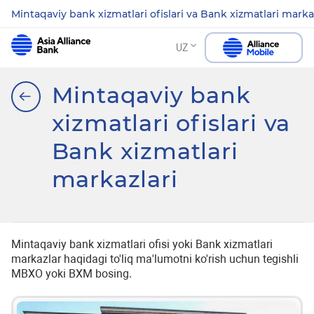
Mintaqaviy bank xizmatlari ofislari va Bank xizmatlari marka
UZ
Mintaqaviy bank
xizmatlari ofislari va
Bank xizmatlari
markazlari
Mintaqaviy bank xizmatlari ofisi yoki Bank xizmatlari
markazlar haqidagi to'liq ma'lumotni ko'rish uchun tegishli
MBXO yoki BXM bosing.