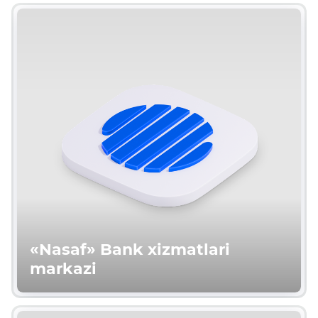
«Nasaf» Bank xizmatlari
markazi