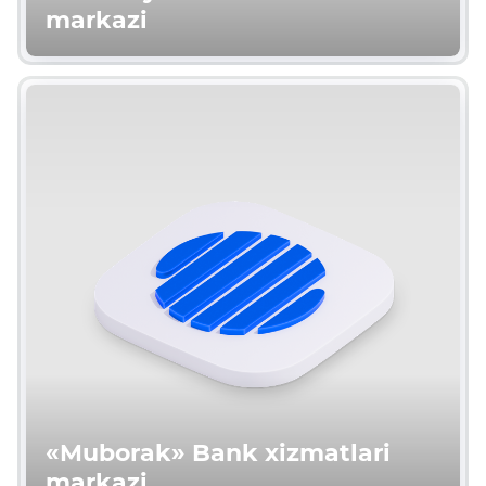
markazi
«Muborak» Bank xizmatlari
markazi