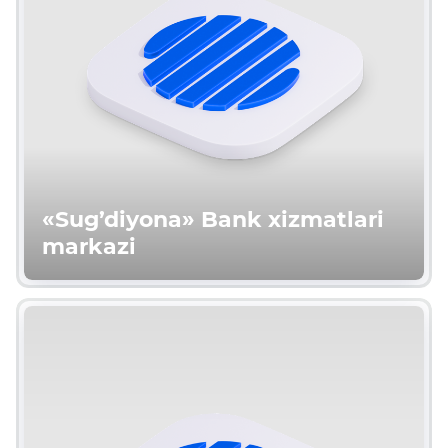
«Sug’diyona» Bank xizmatlari
markazi