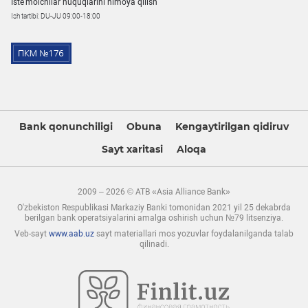
Iste'molchilar huquqlarini himoya qilish
Ish tartibi: DU-JU 09:00-18:00
Bank qonunchiligi
Obuna
Kengaytirilgan qidiruv
Sayt xaritasi
Aloqa
2009 – 2026 © ATB «Asia Alliance Bank»
O'zbekiston Respublikasi Markaziy Banki tomonidan 2021 yil 25 dekabrda
berilgan bank operatsiyalarini amalga oshirish uchun №79 litsenziya.
Veb-sayt
www.aab.uz
sayt materiallari mos yozuvlar foydalanilganda talab
qilinadi.