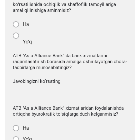
ko‘rsatilishida ochiqlik va shaffoflik tamoyillariga
amal qilinishiga aminmisiz?
Ha
Yo'q
ATB "Asia Alliance Bank" da bank xizmatlarini
raqamlashtirish borasida amalga oshirilayotgan chora-
tadbirlarga munosabatingiz?
Javobingizni ko'rsating
ATB "Asia Alliance Bank" xizmatlaridan foydalanishda
ortiqcha byurokratik to‘siqlarga duch kelganmisiz?
Ha
Yo'q