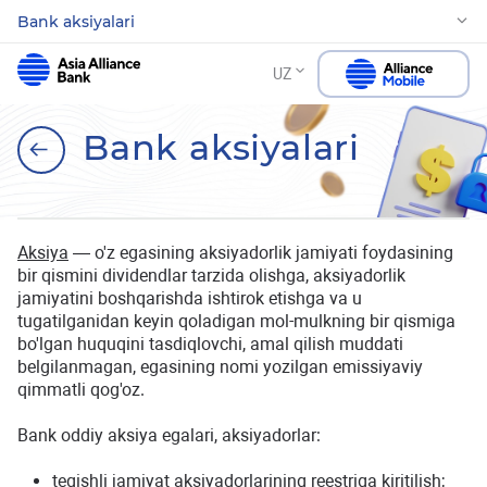
Bank aksiyalari
UZ
Bank aksiyalari
Aksiya
— o'z egasining aksiyadorlik jamiyati foydasining
bir qismini dividendlar tarzida olishga, aksiyadorlik
jamiyatini boshqarishda ishtirok etishga va u
tugatilganidan keyin qoladigan mol-mulkning bir qismiga
bo'lgan huquqini tasdiqlovchi, amal qilish muddati
belgilanmagan, egasining nomi yozilgan emissiyaviy
qimmatli qog'oz.
Bank oddiy aksiya egalari, aksiyadorlar:
tegishli jamiyat aksiyadorlarining reestriga kiritilish;