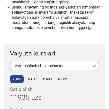
tavakkalchiliklarni sug'urta qilish;
ushbu jamiyatning boshqa aksiyadorlari tomonidan
sotilayotgan aksiyalarni uchinchi shaxsga taklif
etilayotgan narx bo'yicha va shartlar asosida,
aksiyadorlarning har biriga tegishli aksiyalarning
soniga mutanosib ravishda olish huquqiga ega.
Valyuta kurslari
Ayirboshlash shoxobchasida
USD
EUR
RUB
GBP
Sotib olish
11935 uzs