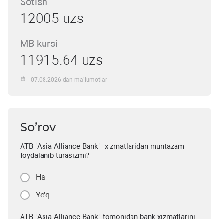
Sotish
12005 uzs
MB kursi
11915.64 uzs
07.08.2026 dan ma’lumotlar
So’rov
ATB "Asia Alliance Bank" xizmatlaridan muntazam
foydalanib turasizmi?
Ha
Yo'q
ATB "Asia Alliance Bank" tomonidan bank xizmatlarini