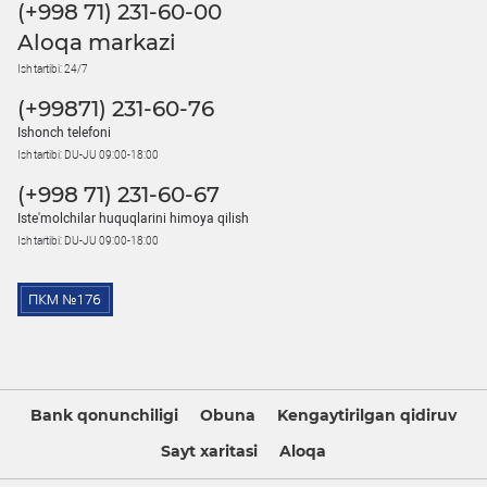
(+998 71) 231-60-00
Aloqa markazi
Ish tartibi: 24/7
(+99871) 231-60-76
Ishonch telefoni
Ish tartibi: DU-JU 09:00-18:00
(+998 71) 231-60-67
Iste'molchilar huquqlarini himoya qilish
Ish tartibi: DU-JU 09:00-18:00
Bank qonunchiligi
Obuna
Kengaytirilgan qidiruv
Sayt xaritasi
Aloqa