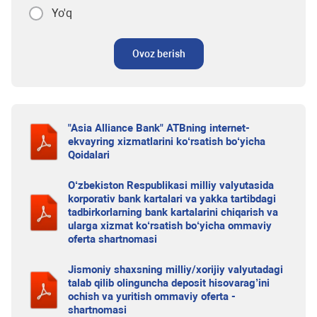
Yo'q
Ovoz berish
"Asia Alliance Bank" ATBning internet-
ekvayring xizmatlarini ko‘rsatish bo‘yicha
Qoidalari
O‘zbekiston Respublikasi milliy valyutasida
korporativ bank kartalari va yakka tartibdagi
tadbirkorlarning bank kartalarini chiqarish va
ularga xizmat ko‘rsatish bo‘yicha ommaviy
oferta shartnomasi
Jismoniy shaxsning milliy/xorijiy valyutadagi
talab qilib olinguncha deposit hisovarag’ini
ochish va yuritish ommaviy oferta -
shartnomasi