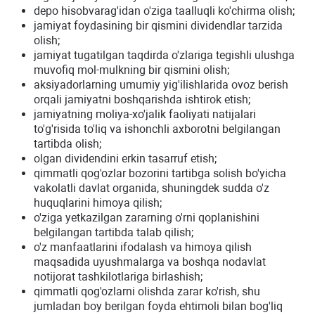
depo hisobvarag'idan o'ziga taalluqli ko'chirma olish;
jamiyat foydasining bir qismini dividendlar tarzida
olish;
jamiyat tugatilgan taqdirda o'zlariga tegishli ulushga
muvofiq mol-mulkning bir qismini olish;
aksiyadorlarning umumiy yig'ilishlarida ovoz berish
orqali jamiyatni boshqarishda ishtirok etish;
jamiyatning moliya-xo'jalik faoliyati natijalari
to'g'risida to'liq va ishonchli axborotni belgilangan
tartibda olish;
olgan dividendini erkin tasarruf etish;
qimmatli qog'ozlar bozorini tartibga solish bo'yicha
vakolatli davlat organida, shuningdek sudda o'z
huquqlarini himoya qilish;
o'ziga yetkazilgan zararning o'rni qoplanishini
belgilangan tartibda talab qilish;
o'z manfaatlarini ifodalash va himoya qilish
maqsadida uyushmalarga va boshqa nodavlat
notijorat tashkilotlariga birlashish;
qimmatli qog'ozlarni olishda zarar ko'rish, shu
jumladan boy berilgan foyda ehtimoli bilan bog'liq