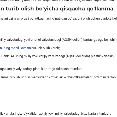
n turib olish bo'yicha qisqacha qo'llanma
alari tizimlari orqali pul o'tkazmasi jo`natilgan bo'lsa, uni olish uchun bankka kel
.
lliy valyutadagi yoki chet el valyutasidagi (AQSH dollari) kartasiga ega boʻlishin
nkning mobil ilovasini
yuklab olish kerak;
 Bank” ATBning milliy yoki xorijiy valyutadagi (AQSH dollarida) plastik kartasini
qat xorijiy valyutadagi plastik kartaga o'tkazish mumkin.
azmasini olish uchun menyudan “Xizmatlar” – “Pul o‘tkazmalari” bo‘limini tanlab
 kartalaringiz roʻyxatidan xorijiy yoki milliy valyutadagi bitta kartani tanlash;