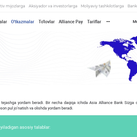
tiv mijozlarga
Aksiyador va investorlarga
Moliyaviy tashkilotlarga
Bank
alar
O'tkazmalar
To'lovlar
Alliance Pay
Tariflar
Mu
•••
ni tejashga yordam beradi. Bir necha daqiqa ichida Asia Alliance Bank Sizga
 oson pul jo‘natish va olishda yordam beradi.
yiladigan asosiy talablar: