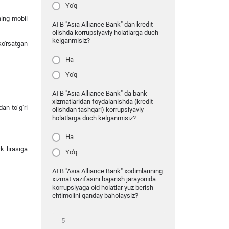
Yo'q
ning mobil
ATB "Asia Alliance Bank" dan kredit
olishda korrupsiyaviy holatlarga duch
kelganmisiz?
ko'rsatgan
Ha
Yo'q
ATB "Asia Alliance Bank" da bank
xizmatlaridan foydalanishda (kredit
an-toʻgʻri
olishdan tashqari) korrupsiyaviy
holatlarga duch kelganmisiz?
Ha
k lirasiga
Yo'q
ATB "Asia Alliance Bank" xodimlarining
xizmat vazifasini bajarish jarayonida
korrupsiyaga oid holatlar yuz berish
ehtimolini qanday baholaysiz?