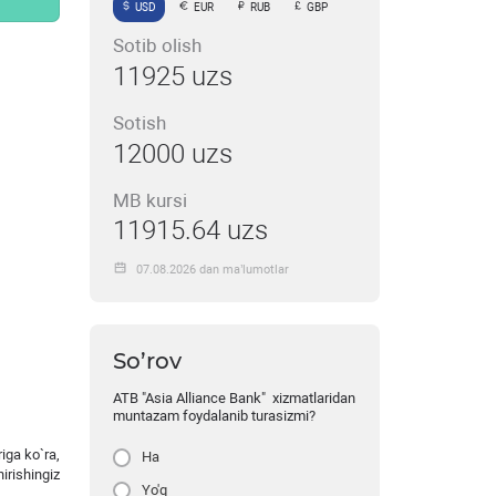
USD
EUR
RUB
GBP
Sotib olish
11925 uzs
Sotish
12000 uzs
MB kursi
11915.64 uzs
07.08.2026 dan ma’lumotlar
So’rov
ATB "Asia Alliance Bank" xizmatlaridan
muntazam foydalanib turasizmi?
iga ko`ra,
Ha
irishingiz
Yo'q