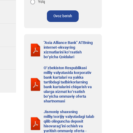
Yo'q
Ovoz berish
"Asia Alliance Bank" ATBning
internet-ekvayring
xizmatlarini ko‘rsatish
bo‘yicha Qoidalari
O‘zbekiston Respublikasi
milliy valyutasida korporativ
bank kartalari va yakka
tartibdagi tadbirkorlarning
bank kartalarini chiqarish va
ularga xizmat ko‘rsatish
bo‘yicha ommaviy oferta
shartnomasi
Jismoniy shaxsning
milliy/xorijiy valyutadagi talab
qilib olinguncha deposit
hisovarag’ini ochish va
yuritish ommaviy oferta -