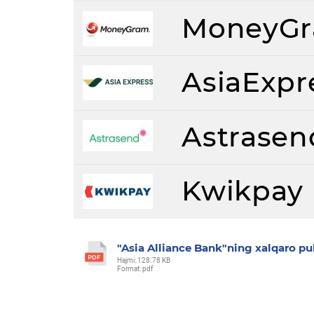
MoneyG
AsiaExpr
Astrasen
Kwikpay
"Asia Alliance Bank"ning xalqaro pul
Hajmi: 128.78 KB
Format: pdf