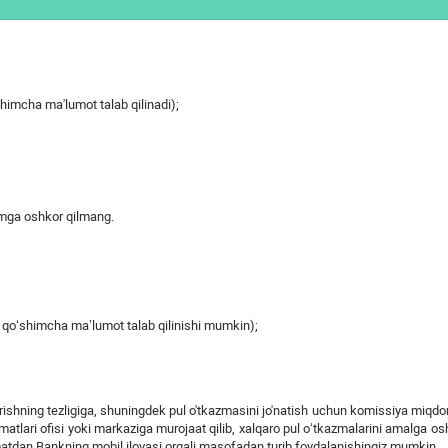
shimcha ma'lumot talab qilinadi);
mga oshkor qilmang.
da qo‘shimcha ma’lumot talab qilinishi mumkin);
shning tezligiga, shuningdek pul o'tkazmasini jo'natish uchun komissiya miqdor
tlari ofisi yoki markaziga murojaat qilib, xalqaro pul o‘tkazmalarini amalga osh
tdan Bankning mobil ilovasi orqali masofadan turib foydalanishingiz mumkin.