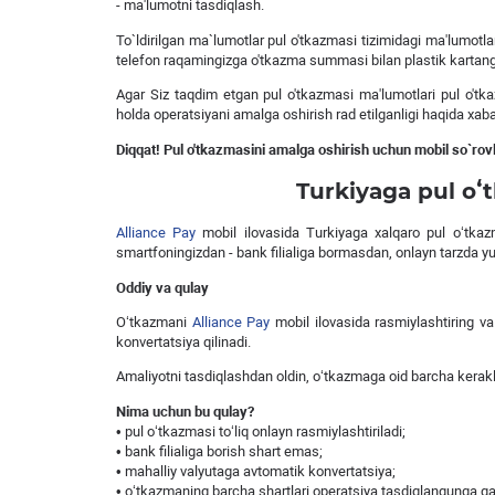
- ma'lumotni tasdiqlash.
To`ldirilgan ma`lumotlar pul o'tkazmasi tizimidagi ma'lumotl
telefon raqamingizga o'tkazma summasi bilan plastik kartangiz
Agar Siz taqdim etgan pul o'tkazmasi ma'lumotlari pul o'tka
holda operatsiyani amalga oshirish rad etilganligi haqida xaba
Diqqat! Pul o'tkazmasini amalga oshirish uchun mobil so`rov
Turkiyaga pul oʻt
Alliance Pay
mobil ilovasida Turkiyaga xalqaro pul oʻtkazmal
smartfoningizdan - bank filialiga bormasdan, onlayn tarzda 
Oddiy va qulay
Oʻtkazmani
Alliance Pay
mobil ilovasida rasmiylashtiring va
konvertatsiya qilinadi.
Amaliyotni tasdiqlashdan oldin, oʻtkazmaga oid barcha kerakli 
Nima uchun bu qulay?
• pul o‘tkazmasi to‘liq onlayn rasmiylashtiriladi;
• bank filialiga borish shart emas;
• mahalliy valyutaga avtomatik konvertatsiya;
• o‘tkazmaning barcha shartlari operatsiya tasdiqlangunga qada