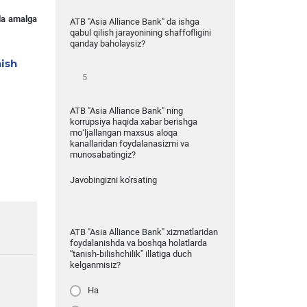
da
amalga
ATB "Asia Alliance Bank" da ishga
qabul qilish jarayonining shaffofligini
qanday baholaysiz?
hish
ATB "Asia Alliance Bank" ning
korrupsiya haqida xabar berishga
mo‘ljallangan maxsus aloqa
kanallaridan foydalanasizmi va
munosabatingiz?
Javobingizni ko'rsating
ATB "Asia Alliance Bank" xizmatlaridan
foydalanishda va boshqa holatlarda
“tanish-bilishchilik” illatiga duch
kelganmisiz?
Ha