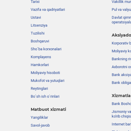
Tarixi
Vakillik mu
Vazifa va qadriyatlari
Pul va valyu
Ustavi
Davlat qimm
operatsiyal
Litsenziya
Tuzilishi
Aksiyado
Boshqaruvi
Korporativ 
Sho`ba korxonalari
Moliyaviy k
Komplayens
Bankning riv
Hamkorlari
Axborotni o
Moliyaviy hisoboti
Bank aksiya
Mukofot va yutuqlari
Bank obligat
Reytinglari
Xizmatla
Bo`sh ish o`rinlari
Bank Boshqa
Matbuot xizmati
Jismoniy va
ko'rib chiqi
Yangiliklar
Internet ba
Savol-javob