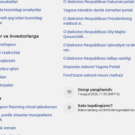
nosabatlari
O`zbekiston Respublikasi hukumat portali
ta bozoridagi amaliyotlar
Yagona interaktiv davlat xizmatlari portali
atli qog‘ozlari bozoridagi
O`zbekiston Respublikasi Prezidentining
ar
matbuot xi...
Oʼzbekiston Respublikasi Oliy Majlisi
r va investorlarga
Qonunchilik ...
boshqaruv
O'zbekiston Respublikasi Iqtisodiyot va Mo
vaz...
o`rsatkichlar
O'zbekiston Respublikasi Adliya vazirligi
ojlanishi
Korporativ Axborot Yagona Portali
shkor qilish
Fond bozori axborot-resurs markazi
lari
siyalari
Oxirgi yangilanish:
7 August 2026, 11:35 (GMT+5)
r
Xato topdingizmi?
ruv Raisining virtual qabulxonasi
Matnni tanlang va Ctrl+Enter tugmalarini b
 yuridik shaxslar murojaatlarini
sh
nk xizmati