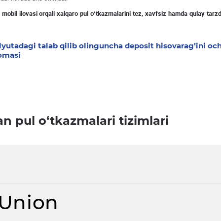
mobil
ilovasi
orqali
xalqaro
pul
o
ʻ
tkazmalarini
tez
,
xavfsiz
hamda
qulay
tarz
lyutadagi talab qilib olinguncha deposit hisovarag’ini oc
nomasi
 pul o‘tkazmalari tizimlari
 Union