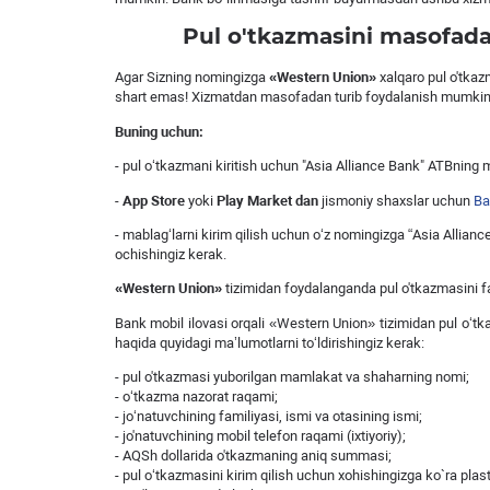
Pul o'tkazmasini masofada
Agar Sizning nomingizga
«Western Union»
xalqaro pul o'tkazm
shart emas! Xizmatdan masofadan turib foydalanish mumkin
Buning uchun
:
- pul oʻtkazmani kiritish uchun "Asia Alliance Bank" ATBning mi
-
App Store
yoki
Play Market
dan
jismoniy shaxslar uchun
Ba
- mablag‘larni kirim qilish uchun o‘z nomingizga “Asia Alliance
ochishingiz kerak.
«Western Union»
tizimidan foydalanganda pul o'tkazmasini fa
Bank mobil ilovasi orqali «Western Union» tizimidan pul o‘tk
haqida quyidagi ma’lumotlarni to‘ldirishingiz kerak:
- pul o'tkazmasi yuborilgan mamlakat va shaharning nomi;
- oʻtkazma nazorat raqami;
- jo‘natuvchining familiyasi, ismi va otasining ismi;
- jo'natuvchining mobil telefon raqami (ixtiyoriy);
- AQSh dollarida o'tkazmaning aniq summasi;
- pul oʻtkazmasini kirim qilish uchun xohishingizga ko`ra plastik