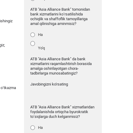
ATB "Asia Alliance Bank" tomonidan
bank xizmatlarini ko‘rsatilishida
ochiqlik va shaffoflik tamoyillariga
ishingiz
amal qilinishiga aminmisiz?
Ha
giz;
Yo'q
ATB "Asia Alliance Bank" da bank
xizmatlarini raqamlashtirish borasida
amalga oshirilayotgan chora-
tadbirlarga munosabatingiz?
Javobingizni ko'rsating
, o‘tkazma
ATB "Asia Alliance Bank" xizmatlaridan
foydalanishda ortiqcha byurokratik
to‘siqlarga duch kelganmisiz?
Ha