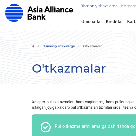
Jismoniy shaxslarga
Korpora
Omonatlar
Kreditlar
Kart
Jismoniy shaxslarga
O'tkazmalar
O'tkazmalar
Xalqaro pul o‘tkazmalari ham vaqtingizni, ham pullaringiz
istalgan joyiga xalqaro pul o‘tkazmalari tizimlari orqali tez va
Pul o'tkazmalarini amalga oshirishda qo'