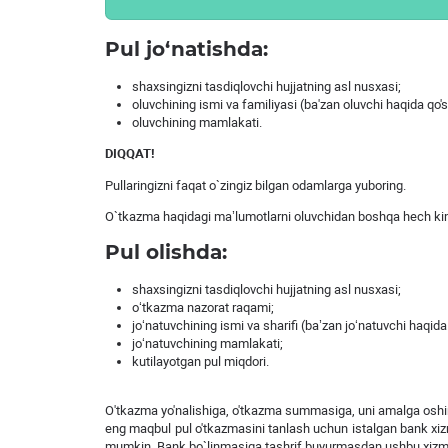
Pul jo‘natishda:
shaxsingizni tasdiqlovchi hujjatning asl nusxasi;
oluvchining ismi va familiyasi (ba'zan oluvchi haqida qo'
oluvchining mamlakati.
DIQQAT!
Pullaringizni faqat o`zingiz bilgan odamlarga yuboring.
O`tkazma haqidagi ma’lumotlarni oluvchidan boshqa hech ki
Pul olishda:
shaxsingizni tasdiqlovchi hujjatning asl nusxasi;
o‘tkazma nazorat raqami;
jo‘natuvchining ismi va sharifi (ba’zan jo‘natuvchi haqi
jo‘natuvchining mamlakati;
kutilayotgan pul miqdori.
O'tkazma yo'nalishiga, o'tkazma summasiga, uni amalga oshiri
eng maqbul pul o'tkazmasini tanlash uchun istalgan bank xizma
mumkin. Bank bo`linmasiga tashrif buyurmasdan ushbu xizma