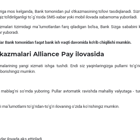
ariga mos kelganda, Bank tomonidan pul o'tkazmasining to'lovi tasdiqlanadi. Siz
 to'ldirilganligi to`g`risida SMS-xabar yoki mobil ilovada xabarnoma yuboriladi.
zmalari tizimidagi ma`lumotlardan farq qiladigan bo'lsa, Bank Sizga sababini 
r yuboradi.
lar Bank tomonidan faqat bank ish vaqti davomida ko'rib chiqilishi mumkin.
kazmalari Alliance Pay ilovasida
arining yangi xizmati ishga tushdi. Endi siz yaqinlaringizga pullarni toʻgʻrid
yuborishingiz mumkin.
 mablagʻni soʻmda yuboring. Pullar avtomatik ravishda mahalliy valyutaga - tur
maʼlumotlarni toʻgʻridan-toʻgʻri ilovaning oʻzida koʻrishingiz mumkin.
r ilovada aks ettiriladi.