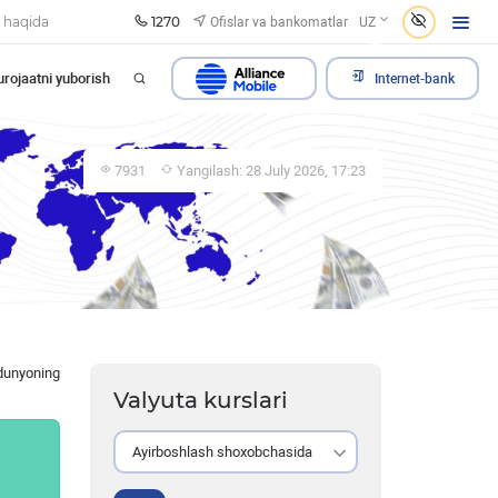
1270
Ofislar va bankomatlar
 haqida
UZ
rojaatni yuborish
Internet-bank
7931
Yangilash: 28 July 2026, 17:23
 dunyoning
Valyuta kurslari
Ayirboshlash shoxobchasida