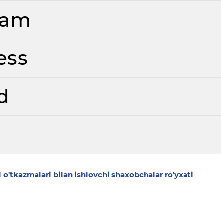
ram
ess
d
 o'tkazmalari bilan ishlovchi shaxobchalar ro'yxati