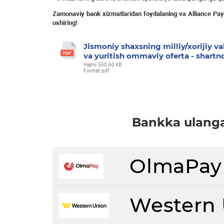
Zamonaviy
bank
xizmatlaridan
foydalaning
va
Alliance
Pay
oshiring
!
Jismoniy shaxsning milliy/xorijiy va
va yuritish ommaviy oferta - shart
Hajmi: 550.60 KB
Format: pdf
Bankka ulangan
OlmaPay
Western