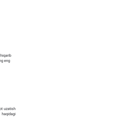
chiqarib
ing eng
ot uzatish
r haqidagi