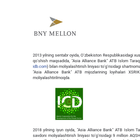
2013 yilning sentabr oyida, O‘zbekiston Respublikasidagi xusu
qo‘shish maqsadida, "Asia Alliance Bank" ATB Islom Tara
idb.com
) bilan moliyalashtirish liniyasi to‘g‘risidagi shartnom
"Asia Alliance Bank" ATB mijozlarining loyihalari XSRIK 
moliyalashtirilmoqda.
2018 yilning iyun oyida, "Asia Alliance Bank" ATB Islom 
savdoni moliyalashtirish liniyasi to‘g‘risidagi 9 million AQ