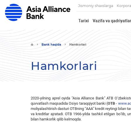
Jismoniy shaxslarga
Korpora
Tarixi
Vazifa va qadriyatlar
Bank haqida
Hamkorlari
Hamkorlari
2020-yilning aprel oyida "Asia Alliance Bank" ATB O‘zbekisto
quvvatlash maqsadida Osiyo taraqqiyot banki (
OTB
-
www.ad
moliyalashtirish dasturi OTBning “AAA” kredit reytingi bilan 
va kreditlar ajratadi. OTB 1966-yilda tashkil etilgan bo‘lib,
bilan hamkorlik qilib kelmoqda.