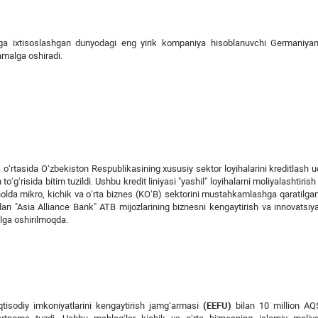
ashga ixtisoslashgan dunyodagi eng yirik kompaniya hisoblanuvchi Germaniy
 amalga oshiradi.
)
o‘rtasida O‘zbekiston Respublikasining xususiy sektor loyihalarini kreditlash 
o‘g‘risida bitim tuzildi. Ushbu kredit liniyasi "yashil" loyihalarni moliyalashtirish
 holda mikro, kichik va o‘rta biznes (KO‘B) sektorini mustahkamlashga qaratilgan
dan "Asia Alliance Bank" ATB mijozlarining biznesni kengaytirish va innovatsiyal
alga oshirilmoqda.
qtisodiy imkoniyatlarini kengaytirish jamg‘armasi
(EEFU)
bilan 10 million AQS