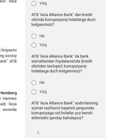
kin. "Asia
Yo'q
ATB "Asia Alliance Bank" dan kredit
olishda korrupsiyaviy holatlarga duch
kelganmisiz?
Ha
Yo'q
liniyasini
ing asosiy
ATB "Asia Alliance Bank" da bank
 Bank" ATB
xizmatlaridan foydalanishda (kredit
olishdan tashqari) korrupsiyaviy
holatlarga duch kelganmisiz?
Ha
Yo'q
ttemberg
ler Hermes
ATB "Asia Alliance Bank" xodimlarining
adi. "Asia
xizmat vazifasini bajarish jarayonida
r asosida
korrupsiyaga oid holatlar yuz berish
ehtimolini qanday baholaysiz?