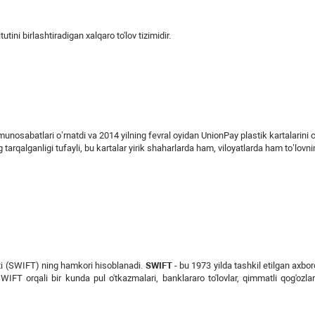
ini birlashtiradigan xalqaro to'lov tizimidir.
unosabatlari o’rnatdi va 2014 yilning fevral oyidan UnionPay plastik kartalarini 
arqalganligi tufayli, bu kartalar yirik shaharlarda ham, viloyatlarda ham to’lovn
ti (SWIFT) ning hamkori hisoblanadi.
SWIFT
- bu 1973 yilda tashkil etilgan axbor
SWIFT orqali bir kunda pul o'tkazmalari, banklararo to'lovlar, qimmatli qog'ozla