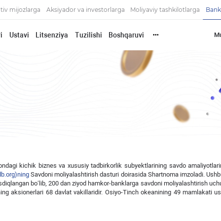
tiv mijozlarga
Aksiyador va investorlarga
Moliyaviy tashkilotlarga
Bank
i
Ustavi
Litsenziya
Tuzilishi
Boshqaruvi
Mu
•••
ndagi kichik biznes va xususiy tadbirkorlik subyektlarining savdo amaliyotlarin
b.org)ning
Savdoni moliyalashtirish dasturi doirasida Shartnoma imzoladi. Ush
tasdiqlangan bo‘lib, 200 dan ziyod hamkor-banklarga savdoni moliyalashtirish uch
 uning aksionerlari 68 davlat vakillaridir. Osiyo-Tinch okeanining 49 mamlakati 