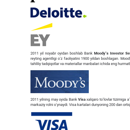
2011 yil noyabr oyidan boshlab Bank
Moody’s Investor Se
reyting agentligi o’z faoliyatini 1900 yildan boshlagan. Moody
tahliliy tadqiqotlar va materiallar manbalari ichida eng hurmatl
2011 yilning may oyida Bank
Visa
xalqaro to’lovlar tizimiga a
markaziy rolni o’ynaydi. Visa kartalari dunyoning 200 dan ort