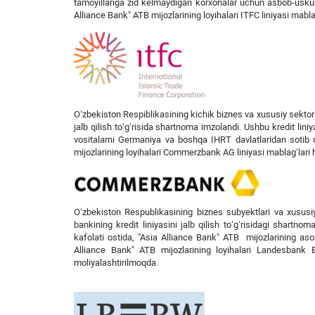
tamoyillariga zid kelmaydigan korxonalar uchun asbob-uskun
Alliance Bank" ATB mijozlarining loyihalari ITFC liniyasi mabl
O‘zbekiston Respiblikasining kichik biznes va xususiy sektor
jalb qilish to‘g‘risida shartnoma imzolandi. Ushbu kredit lini
vositalarni Germaniya va boshqa IHRT davlatlaridan sotib o
mijozlarining loyihalari
Commerzbank AG liniyasi mablag‘lari 
O‘zbekiston Respublikasining biznes subyektlari va xususiy
bankining kredit liniyasini jalb qilish to‘g‘risidagi shartno
kafolati ostida, "Asia Alliance Bank" ATB mijozlarining asos
Alliance Bank" ATB mijozlarining loyihalari Landesbank 
moliyalashtirilmoqda.