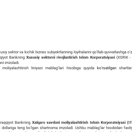
siy sektor va kichik biznes subyektlarining loyihalarini qo‘llab-quvvatlashga o‘z
qqiyot Bankning
Xususiy sektorni rivojlantirish Islom Korporatsiyasi
(XSRIK 
ani imzoladi.
moliyalashtirish liniyasi mablag‘lari hisobiga quyida
ko‘rsatilgan
shartla
Taraqqiyot Bankning
Xalqaro savdoni moliyalashtirish Islom Korporatsiyasi (
SH dollariga teng bo’lgan shartnoma imzoladi. Ushbu mablag’lar hisobidan faoli