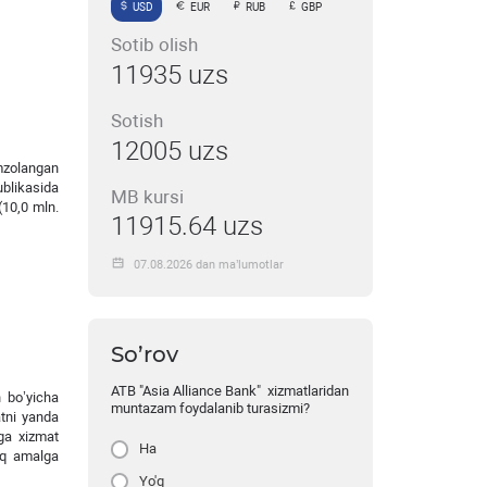
USD
EUR
RUB
GBP
Sotib olish
11935 uzs
Sotish
12005 uzs
mzolangan
ublikasida
MB kursi
(10,0 mln.
11915.64 uzs
07.08.2026 dan ma’lumotlar
So’rov
ATB "Asia Alliance Bank" xizmatlaridan
 bo’yicha
muntazam foydalanib turasizmi?
atni yanda
hga xizmat
Ha
roq amalga
Yo'q