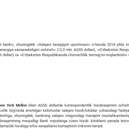
ot banki», shuningdek «Xalqaro taraqqiyot uyushmasi» o’rtasida 2018 yilda i
energiya samaradorligini oshirish» (12,0 mln. AQSh dollari), «O'zbekiston Resp
 dollari) va «O'zbekiston Respublikasida chorvachilik tarmog’ini rivojlantirish» 
ew York Mellon
bilan AQSh dollarida korrespondentlik hisobraqamini ochish
ik to'g'risida erishilgan kelishuvlar xalqaro hisob-kitoblar sohasidagi faoliy
jlantirishga, shuningdek, bankning xalqaro miqyosdagi mavqeini mustahkamlas
hisobraqamining mavjudligi Bank mijozlariga o'zaro hisob -kitoblarni yanada tez
amaslik hisobiga to'lov xarajatlarini kamaytirish imkonini beradi.