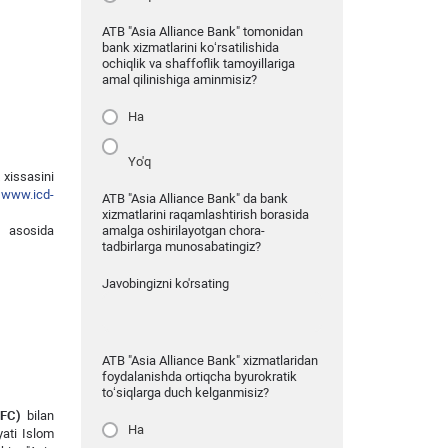
ATB "Asia Alliance Bank" tomonidan
bank xizmatlarini ko‘rsatilishida
ochiqlik va shaffoflik tamoyillariga
amal qilinishiga aminmisiz?
Ha
Yo'q
 xissasini
-
www.icd-
ATB "Asia Alliance Bank" da bank
xizmatlarini raqamlashtirish borasida
r asosida
amalga oshirilayotgan chora-
tadbirlarga munosabatingiz?
Javobingizni ko'rsating
ATB "Asia Alliance Bank" xizmatlaridan
foydalanishda ortiqcha byurokratik
to‘siqlarga duch kelganmisiz?
ITFC)
bilan
Ha
yati Islom