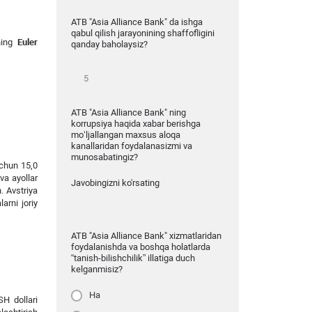
ATB "Asia Alliance Bank" da ishga
qabul qilish jarayonining shaffofligini
aning
Euler
qanday baholaysiz?
ATB "Asia Alliance Bank" ning
korrupsiya haqida xabar berishga
mo‘ljallangan maxsus aloqa
kanallaridan foydalanasizmi va
munosabatingiz?
uchun 15,0
 va ayollar
Javobingizni ko'rsating
. Avstriya
arni joriy
ATB "Asia Alliance Bank" xizmatlaridan
foydalanishda va boshqa holatlarda
“tanish-bilishchilik” illatiga duch
kelganmisiz?
Ha
H dollari