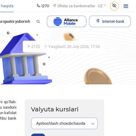
1270
Ofislar va bankomatlar
 haqida
UZ
rojaatni yuborish
Internet-bank
2155
Yangilash: 20 July 2026, 17:35
i qo‘llab-
bu savdoni
Valyuta kurslari
un kafolat
ushbu bank
Ayirboshlash shoxobchasida