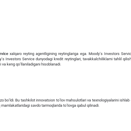
rvice
xalqaro reyting agentligining reytinglariga ega. Moody’s Investors Servi
’s Investors Service dunyodagi kredit reytinglari, tavakkalchiliklarni tahlil qilis
i va keng qo’llaniladigani hisoblanadi.
’zo bo’ldi. Bu tashkilot innovatsion to’lov mahsulotlari va texnologiyalarini ishlab
iq mamlakatlaridagi savdo tarmoqlarida to’lovga qabul qilinadi.