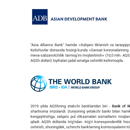
"Asia Alliance Bank" hamda «Xalqaro tiklanish va taraqqiy
Kelishuvlar doirasida hozirgi kunda «Sanoat korxonalarining 
meva-sabzavotchilik tarmog’ini rivojlantirish» (10,0 mln. AQSh
AQSh dollari) loyihalari jadal amalga oshirilib kelinmoqda.
2019 yilda AQShning etakchi banklaridan biri -
Bank of N
shartnoma imzolandi. Dunyoning yetakchi banki bilan hamkorl
kengaytirishga, xalqaro pul o'tkazmalari xizmatlarini rivo
qiladi. AQSh dollarida to'g'ridan -to'g'ri korrespondentlik 
oshirish, shuningdek, uchinchi banklarning komissiyalarini to'l