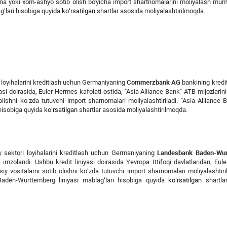
a yoki xom-ashyo sotib olish bo'yicha import shartnomalarini moliyalash mum
ag‘lari hisobiga quyida
ko‘rsatilgan
shartlar asosida moliyalashtirilmoqda.
 loyihalarini kreditlash uchun Germaniyaning
Commerzbank AG
bankining kredit 
yasi doirasida, Euler Hermes kafolati ostida, "Asia Alliance Bank" ATB mijozlarin
lishni ko‘zda tutuvchi import sharnomalari moliyalashtiriladi. "Asia Alliance
hisobiga quyida
ko‘rsatilgan
shartlar asosida moliyalashtirilmoqda.
 sektori loyihalarini kreditlash uchun Germaniyaning
Landesbank Baden-Wur
ma imzolandi. Ushbu kredit liniyasi doirasida Yevropa Ittifoqi davlatlaridan, Eu
iy vositalarni sotib olishni ko‘zda tutuvchi import sharnomalari moliyalashtiril
Baden-Wurttemberg liniyasi mablag‘lari hisobiga quyida
ko‘rsatilgan
shartla