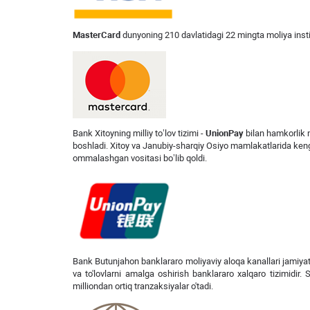
MasterCard
dunyoning 210 davlatidagi 22 mingta moliya institut
Bank Xitoyning milliy to’lov tizimi -
UnionPay
bilan hamkorlik m
boshladi. Xitoy va Janubiy-sharqiy Osiyo mamlakatlarida keng t
ommalashgan vositasi bo’lib qoldi.
Bank Butunjahon banklararo moliyaviy aloqa kanallari jamiya
va to'lovlarni amalga oshirish banklararo xalqaro tizimidir. 
milliondan ortiq tranzaksiyalar o'tadi.