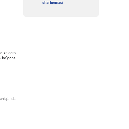
shartnomasi
ce xalqaro
h bo’yicha
 chiqishda