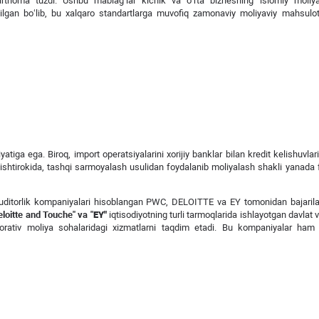
hartnoma tuzdi. Ushbu mablag‘lar kichik va o‘rta biznesning islomiy moliyal
tilgan bo‘lib, bu xalqaro standartlarga muvofiq zamonaviy moliyaviy mahsulotl
atiga ega. Biroq, import operatsiyalarini xorijiy banklar bilan kredit kelishuvlari
ri ishtirokida, tashqi sarmoyalash usulidan foydalanib moliyalash shakli yanada 
li auditorlik kompaniyalari hisoblangan PWC, DELOITTE va EY tomonidan bajaril
eloitte and Touche" va "
EY"
iqtisodiyotning turli tarmoqlarida ishlayotgan davlat 
porativ moliya sohalaridagi xizmatlarni taqdim etadi. Bu kompaniyalar ham a