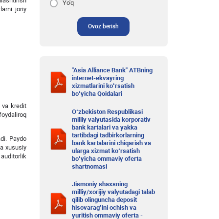
ashtirish
Yo'q
arni joriy
Ovoz berish
"Asia Alliance Bank" ATBning
internet-ekvayring
xizmatlarini ko‘rsatish
bo‘yicha Qoidalari
 va kredit
O‘zbekiston Respublikasi
foydaliroq
milliy valyutasida korporativ
bank kartalari va yakka
tartibdagi tadbirkorlarning
adi. Paydo
bank kartalarini chiqarish va
va xususiy
ularga xizmat ko‘rsatish
uditorlik
bo‘yicha ommaviy oferta
shartnomasi
Jismoniy shaxsning
milliy/xorijiy valyutadagi talab
qilib olinguncha deposit
hisovarag’ini ochish va
yuritish ommaviy oferta -