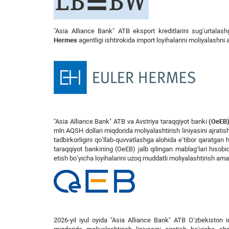
"Asia Alliance Bank" ATB eksport kreditlarini sug’urtal
Hermes
agentligi ishtirokida import loyihalarini moliyalashni
"Asia Alliance Bank" ATB va Avstriya taraqqiyot banki
(OeEB
mln AQSH dollari miqdorida moliyalashtirish liniyasini ajratish t
tadbirkorligini qo‘llab-quvvatlashga alohida e’tibor qaratgan
taraqqiyot bankining (OeEB) jalb qilingan mablag‘lari hisobi
etish bo‘yicha loyihalarini uzoq muddatli moliyalashtirish am
2026-yil iyul oyida "Asia Alliance Bank" ATB O‘zbekiston i