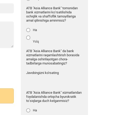
ATB "Asia Alliance Bank" tomonidan
bank xizmatlarini ko‘rsatilishida
ochiqlik va shaffoflik tamoyillariga
amal qilinishiga aminmisiz?
Ha
Yo'q
ATB "Asia Alliance Bank" da bank
xizmatlarini raqamlashtirish borasida
amalga oshirilayotgan chora-
tadbirlarga munosabatingiz?
Javobingizni ko'rsating
ATB "Asia Alliance Bank" xizmatlaridan
foydalanishda ortiqcha byurokratik
to‘siqlarga duch kelganmisiz?
Ha