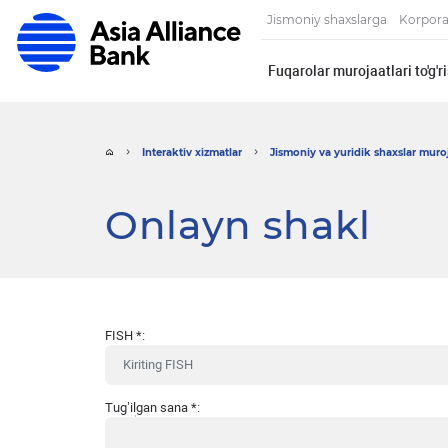
Jismoniy shaxslarga
Korpora
Fuqarolar murojaatlari to'g'
Interaktiv xizmatlar
Jismoniy va yuridik shaxslar muroja
Onlayn shakl
FISH
*
:
Tug’ilgan sana
*
: