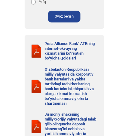
Yo'q
Ovoz berish
"Asia Alliance Bank" ATBning
internet-ekvayring
xizmatlarini ko‘rsatish
bo‘yicha Qoidalari
O‘zbekiston Respublikasi
milliy valyutasida korporativ
bank kartalari va yakka
tartibdagi tadbirkorlarning
bank kartalarini chiqarish va
ularga xizmat ko‘rsatish
bo‘yicha ommaviy oferta
shartnomasi
Jismoniy shaxsning
milliy/xorijiy valyutadagi talab
qilib olinguncha deposit
hisovarag’ini ochish va
yuritish ommaviy oferta -