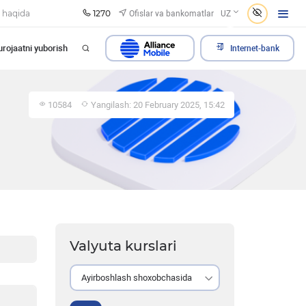
1270
Ofislar va bankomatlar
 haqida
UZ
rojaatni yuborish
Internet-bank
10584
Yangilash: 20 February 2025, 15:42
Valyuta kurslari
Ayirboshlash shoxobchasida