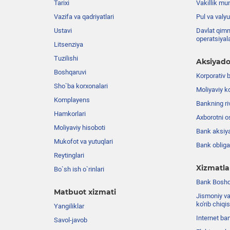
Tarixi
Vakillik mu
Vazifa va qadriyatlari
Pul va valyu
Ustavi
Davlat qimm
operatsiyal
Litsenziya
Tuzilishi
Aksiyado
Boshqaruvi
Korporativ 
Sho`ba korxonalari
Moliyaviy k
Komplayens
Bankning riv
Hamkorlari
Axborotni o
Moliyaviy hisoboti
Bank aksiya
Mukofot va yutuqlari
Bank obligat
Reytinglari
Xizmatla
Bo`sh ish o`rinlari
Bank Boshqa
Matbuot xizmati
Jismoniy va
ko'rib chiqi
Yangiliklar
Internet ba
Savol-javob