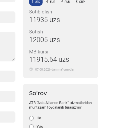
USD
EUR
RUB
GBP
Sotib olish
11935 uzs
Sotish
12005 uzs
MB kursi
11915.64 uzs
07.08.2026 dan ma’lumotlar
So’rov
ATB "Asia Alliance Bank" xizmatlaridan
muntazam foydalanib turasizmi?
Ha
Yo'q