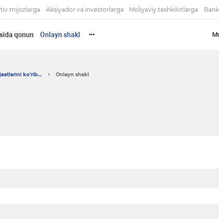
tiv mijozlarga
Aksiyador va investorlarga
Moliyaviy tashkilotlarga
Bank
risida qonun
Onlayn shakl
Mu
•••
atlarini ko'rib...
Onlayn shakl