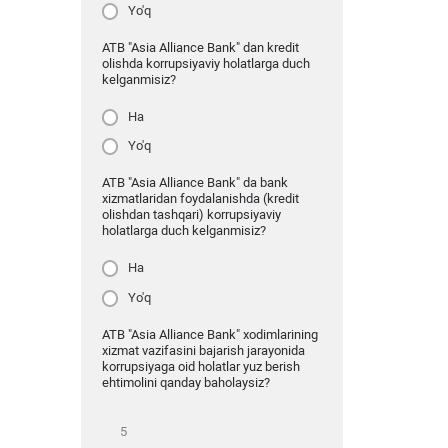
Yo'q
ATB "Asia Alliance Bank" dan kredit
olishda korrupsiyaviy holatlarga duch
kelganmisiz?
Ha
Yo'q
ATB "Asia Alliance Bank" da bank
xizmatlaridan foydalanishda (kredit
olishdan tashqari) korrupsiyaviy
holatlarga duch kelganmisiz?
Ha
Yo'q
ATB "Asia Alliance Bank" xodimlarining
xizmat vazifasini bajarish jarayonida
korrupsiyaga oid holatlar yuz berish
ehtimolini qanday baholaysiz?