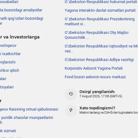
nosabatlari
O`zbekiston Respublikasi hukumat portali
ta bozoridagi amaliyotlar
Yagona interaktiv davlat xizmatlari portali
atli qog‘ozlari bozoridagi
O`zbekiston Respublikasi Prezidentining
ar
matbuot xi...
Oʼzbekiston Respublikasi Oliy Majlisi
r va investorlarga
Qonunchilik ...
boshqaruv
O'zbekiston Respublikasi Iqtisodiyot va Mo
vaz...
o`rsatkichlar
O'zbekiston Respublikasi Adliya vazirligi
ojlanishi
Korporativ Axborot Yagona Portali
shkor qilish
Fond bozori axborot-resurs markazi
lari
siyalari
Oxirgi yangilanish:
7 Avgust 2026, 17:08 (GMT+5)
r
Xato topdingizmi?
ruv Raisining virtual qabulxonasi
Matnni tanlang va Ctrl+Enter tugmalarini b
 yuridik shaxslar murojaatlarini
sh
nk xizmati