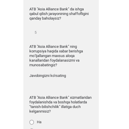
ATB "Asia Alliance Bank" da ishga
qabul qilish jarayonining shaffofligini
qanday baholaysiz?
ATB "Asia Alliance Bank" ning
korrupsiya haqida xabar berishga
mo‘ljallangan maxsus aloqa
kanallaridan foydalanasizmi va
munosabatingiz?
Javobingizni ko'rsating
ATB "Asia Alliance Bank" xizmatlaridan
foydalanishda va boshqa holatlarda
“tanish-bilishchilik” illatiga duch
kelganmisiz?
Ha