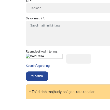
Xil
*
:
Savol matni
*
:
Rasmdagi kodni tering:
Kodni o’zgartiring
Yuborish
*
To’ldirish majburiy bo’lgan katakchalar