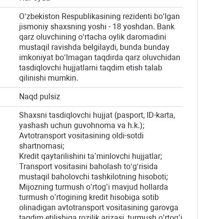
O‘zbekiston Respublikasining rezidenti bo‘lgan
jismoniy shaxsning yoshi - 18 yoshdan. Bank
qarz oluvchining o‘rtacha oylik daromadini
mustaqil ravishda belgilaydi, bunda bunday
imkoniyat bo‘lmagan taqdirda qarz oluvchidan
tasdiqlovchi hujjatlarni taqdim etish talab
qilinishi mumkin.
Naqd pulsiz
Shaxsni tasdiqlovchi hujjat (pasport, ID-karta,
yashash uchun guvohnoma va h.k.);
Avtotransport vositasining oldi-sotdi
shartnomasi;
Kredit qaytarilishini ta’minlovchi hujjatlar;
Transport vositasini baholash to‘g‘risida
mustaqil baholovchi tashkilotning hisoboti;
Mijozning turmush o’rtog’i mavjud hollarda
turmush o’rtogining kredit hisobiga sotib
olinadigan avtotransport vositasining garovga
taqdim etilishiga rozilik arizasi, turmush o’rtog’i