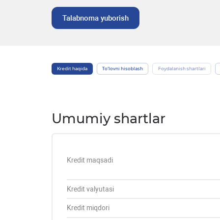
Talabnoma yuborish
Kredit haqida
To’lovni hisoblash
Foydalanish shartlari
Umumiy shartlar
Kredit maqsadi
Kredit valyutasi
Kredit miqdori