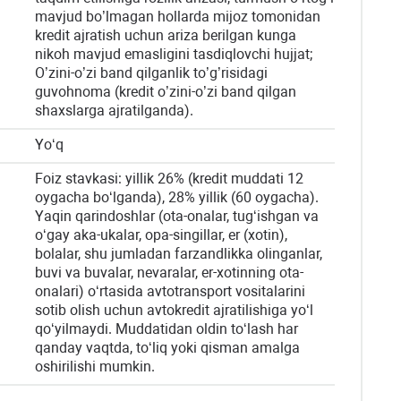
mavjud bo’lmagan hollarda mijoz tomonidan
kredit ajratish uchun ariza berilgan kunga
nikoh mavjud emasligini tasdiqlovchi hujjat;
O’zini-o’zi band qilganlik to’g’risidagi
guvohnoma (kredit o’zini-o’zi band qilgan
shaxslarga ajratilganda).
Yo‘q
Foiz stavkasi: yillik 26% (kredit muddati 12
oygacha bo‘lganda), 28% yillik (60 oygacha).
Yaqin qarindoshlar (ota-onalar, tug‘ishgan va
o‘gay aka-ukalar, opa-singillar, er (xotin),
bolalar, shu jumladan farzandlikka olinganlar,
buvi va buvalar, nevaralar, er-xotinning ota-
onalari) o‘rtasida avtotransport vositalarini
sotib olish uchun avtokredit ajratilishiga yo‘l
qo‘yilmaydi. Muddatidan oldin to‘lash har
qanday vaqtda, to‘liq yoki qisman amalga
oshirilishi mumkin.