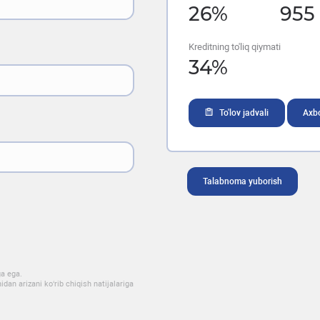
26
%
955
Kreditning to'liq qiymati
34
%
To'lov jadvali
Axbo
Talabnoma yuborish
ga ega.
dan arizani ko‘rib chiqish natijalariga