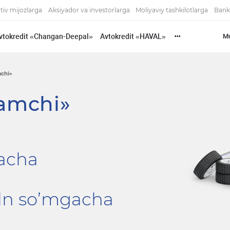
tiv mijozlarga
Aksiyador va investorlarga
Moliyaviy tashkilotlarga
Bank
vtokredit «Changan-Deepal»
Avtokredit «HAVAL»
Mu
•••
mchi»
lamchi»
gacha
ln so’mgacha