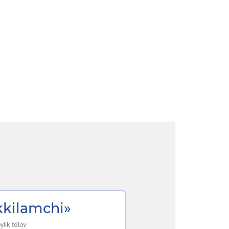
kkilamchi»
lik to'lov