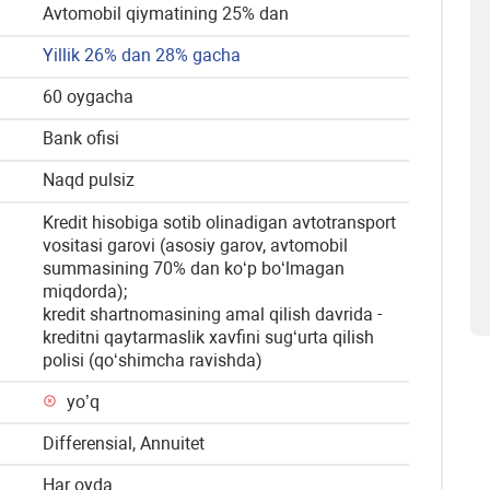
Avtomobil qiymatining 25% dan
Yillik 26% dan 28% gacha
60 oygacha
Bank ofisi
Naqd pulsiz
Kredit hisobiga sotib olinadigan avtotransport
vositasi garovi (asosiy garov, avtomobil
summasining 70% dan ko‘p bo‘lmagan
miqdorda);
kredit shartnomasining amal qilish davrida -
kreditni qaytarmaslik xavfini sug‘urta qilish
polisi (qo‘shimcha ravishda)
yo’q
Differensial, Annuitet
Har oyda