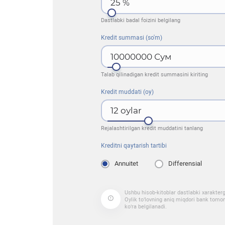
25
%
Dastlabki badal foizini belgilang
Kredit summasi (so'm)
10000000
Сум
Talab qilinadigan kredit summasini kiriting
Kredit muddati (oy)
12
oylar
Rejalashtirilgan kredit muddatini tanlang
Kreditni qaytarish tartibi
Annuitet
Differensial
Ushbu hisob-kitoblar dastlabki xarakter
Oylik to‘lovning aniq miqdori bank tomoni
ko‘ra belgilanadi.