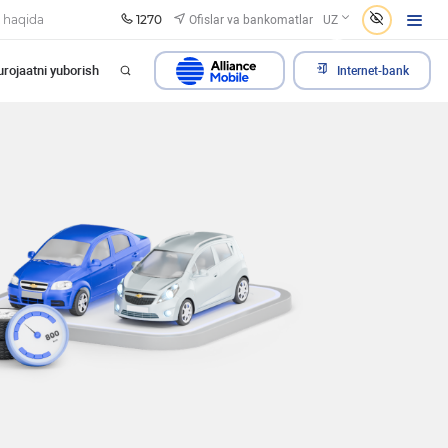
1270
Ofislar va bankomatlar
 haqida
UZ
rojaatni yuborish
Internet-bank