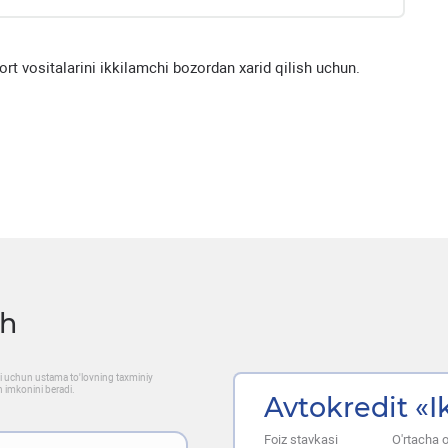
rt vositalarini ikkilamchi bozordan xarid qilish uchun.
sh
ati uchun ustama to'lovning taxminiy
h imkonini beradi.
Avtokredit «I
Foiz stavkasi
O'rtacha oy