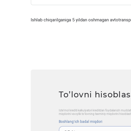
Ishlab chiqarilganiga 5 yildan oshmagan avtotranspo
To’lovni hisobla
Iste'mol krediti kalkulyatori kreditdan foydalanish mudd
miqdorini va oylik to'lovning taxminiy miqdorini hisoblas
Boshlangʻich badal miqdori