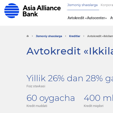
Jismoniy shaxslarga
Korpora
Avtokredit «Autocenter»
A
Jismoniy shaxslarga
Kreditlar
Avtokredit «Ikkila
Avtokredit «Ikki
Yillik 26% dan 28% 
Foiz stavkasi
60 oygacha
400 m
Kredit muddati
Kredit miqdori