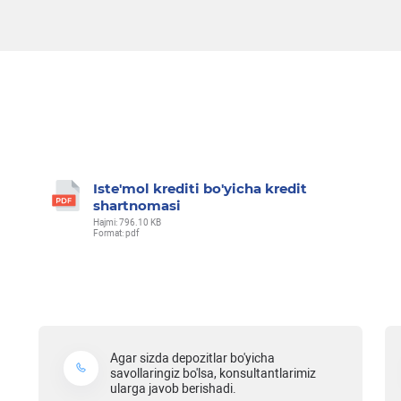
Iste'mol krediti bo'yicha kredit
shartnomasi
Hajmi: 796.10 KB
Format: pdf
Agar sizda depozitlar bo'yicha
savollaringiz bo'lsa, konsultantlarimiz
ularga javob berishadi.