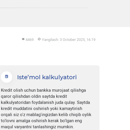
4469
Yangilash: 3 October 2025, 16:19
Iste’mol kalkulyatori
Kredit olish uchun bankka murojaat qilishga
qaror qilishdan oldin saytda kredit
kalkulyatoridan foydalanish juda qulay. Saytda
kredit muddatini oshirish yoki kamaytirish
orqali siz o'z mablag'ingizdan kelib chiqib oylik
to'lovni amalga oshirish kerak bo'lgan eng
maqul varyantni tanlashingiz mumkin.