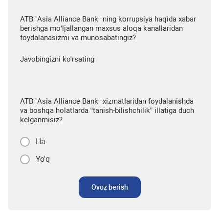
ATB "Asia Alliance Bank" ning korrupsiya haqida xabar
berishga mo‘ljallangan maxsus aloqa kanallaridan
foydalanasizmi va munosabatingiz?
Javobingizni ko'rsating
ATB "Asia Alliance Bank" xizmatlaridan foydalanishda
va boshqa holatlarda “tanish-bilishchilik” illatiga duch
kelganmisiz?
Ha
Yo'q
Ovoz berish