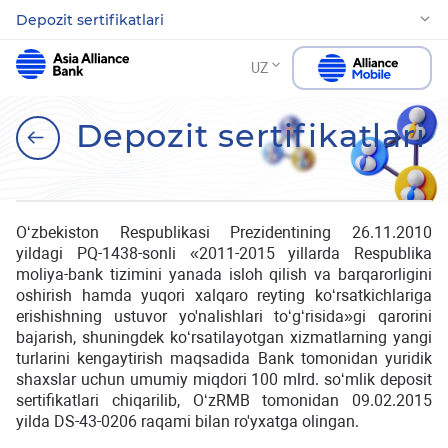
Depozit sertifikatlari
UZ
Depozit sertifikatlari
O‘zbekiston Respublikasi Prezidentining 26.11.2010
yildagi PQ-1438-sonli «2011-2015 yillarda Respublika
moliya-bank tizimini yanada isloh qilish va barqarorligini
oshirish hamda yuqori xalqaro reyting ko‘rsatkichlariga
erishishning ustuvor yo'nalishlari to‘g‘risida»gi qarorini
bajarish, shuningdek ko‘rsatilayotgan xizmatlarning yangi
turlarini kengaytirish maqsadida Bank tomonidan yuridik
shaxslar uchun umumiy miqdori 100 mlrd. so‘mlik deposit
sertifikatlari chiqarilib, O‘zRMB tomonidan 09.02.2015
yilda DS-43-0206 raqami bilan ro'yxatga olingan.