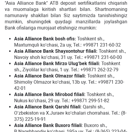
"Asia Alliance Bank" ATB deposit sertifikatlarini chiqarish
va muomalaga kiritish shartlari bilan. Shartnomaning
namunaviy shakllari bilan Siz saytimizda tanishishingiz
mumkin, shuningdek quydagi manzillarda joylashgan
Bank ofislariga murojaat etishingiz mumkin:
Asia Alliance Bank
bosh ofis:
Toshkent sh.,
Maxtumquli ko‘chasi, 2a uy, Tel.: +99871 231-60-32
Asia Alliance Bank
Shayxontohur filiali:
Toshkent sh.,
Navoiy shoh ko‘chasi, 31 uy. Tel.: +99871 231-60-00
Asia Alliance Bank
Mirzo Ulug
‘bek filiali:
Toshkent
sh., Ziyolilar ko‘chasi, 1 uy. Tel.: +99871 262-32-79
Asia Alliance Bank
Olmazor filiali:
Toshkent sh.,
Shimoliy Olmazor ko‘chasi, 13b uy. Tel.: +99871 230-
42-01
Asia Alliance Bank
Mirobod filiali
: Toshkent sh.,
Nukus ko’chasi, 29 uy. Tel.: +99871 299-51-82
Asia Alliance Bank
Qarshi filiali
: Qarshi sh.,
O‘zbekiston va X.Juraev ko‘chalari chorrahasi. Tel.: (8-
375) 225-19-91
Asia Alliance Bank
Buxoro filiali
: Buxoro sh.,
B.Naqshbandiy ko‘chasi, 195а uy. Tel.: (8-365) 223-04-