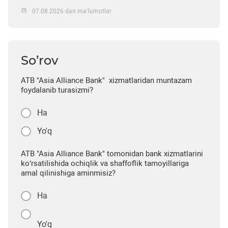
07.08.2026 dan ma’lumotlar
So’rov
ATB "Asia Alliance Bank" xizmatlaridan muntazam
foydalanib turasizmi?
Ha
Yo'q
ATB "Asia Alliance Bank" tomonidan bank xizmatlarini
ko‘rsatilishida ochiqlik va shaffoflik tamoyillariga
amal qilinishiga aminmisiz?
Ha
Yo'q