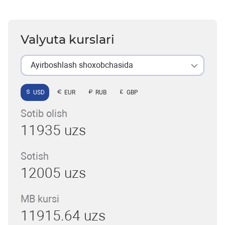
Valyuta kurslari
Ayirboshlash shoxobchasida
USD
EUR
RUB
GBP
Sotib olish
11935 uzs
Sotish
12005 uzs
MB kursi
11915.64 uzs