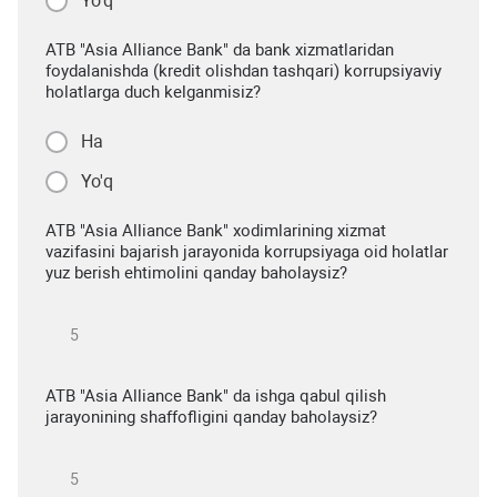
Yo'q
ATB "Asia Alliance Bank" da bank xizmatlaridan
foydalanishda (kredit olishdan tashqari) korrupsiyaviy
holatlarga duch kelganmisiz?
Ha
Yo'q
ATB "Asia Alliance Bank" xodimlarining xizmat
vazifasini bajarish jarayonida korrupsiyaga oid holatlar
yuz berish ehtimolini qanday baholaysiz?
ATB "Asia Alliance Bank" da ishga qabul qilish
jarayonining shaffofligini qanday baholaysiz?