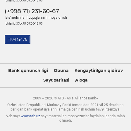
Ish tartibi: DU-JU 09:00-18:00
(+998 71) 231-60-67
Iste'molchilar huquqlarini himoya qilish
Ish tartibi: DU-JU 09:00-18:00
Bank qonunchiligi
Obuna
Kengaytirilgan qidiruv
Sayt xaritasi
Aloqa
2009 – 2026 © ATB «Asia Alliance Bank»
O'zbekiston Respublikasi Markaziy Banki tomonidan 2021 yil 25 dekabrda
berilgan bank operatsiyalarini amalga oshirish uchun №79 litsenziya.
Veb-sayt
www.aab.uz
sayt materiallari mos yozuvlar foydalanilganda talab
qilinadi.