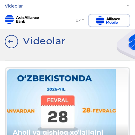
Videolar
UZ
Videolar
Aholi va qishloq xo'jaligini