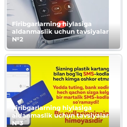
Firibgarlarning hiylasiga
aldanmaslik uchun tavsiyalar
№2
Firibgarlarning hiylasiga
aldanmaslik uchun tavsiyalar
№3