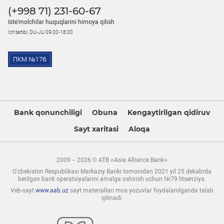
(+998 71) 231-60-67
Iste'molchilar huquqlarini himoya qilish
Ish tartibi: DU-JU 09:00-18:00
Bank qonunchiligi
Obuna
Kengaytirilgan qidiruv
Sayt xaritasi
Aloqa
2009 – 2026 © ATB «Asia Alliance Bank»
O'zbekiston Respublikasi Markaziy Banki tomonidan 2021 yil 25 dekabrda
berilgan bank operatsiyalarini amalga oshirish uchun №79 litsenziya.
Veb-sayt
www.aab.uz
sayt materiallari mos yozuvlar foydalanilganda talab
qilinadi.