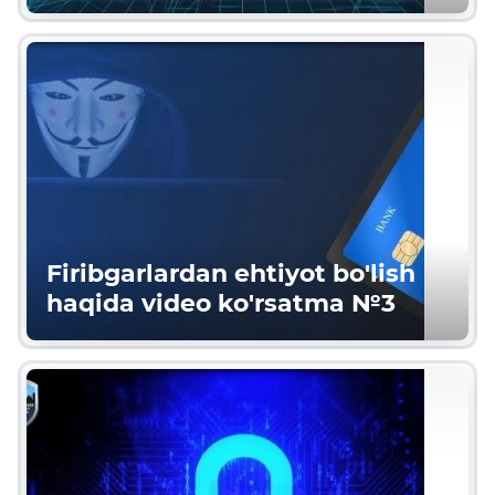
Firibgarlardan ehtiyot bo'lish
haqida video ko'rsatma №3