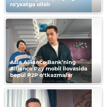
ro'yxatga olish
Asia Alliance Bank’ning
Alliance Pay mobil ilovasida
bepul P2P o‘tkazmalar