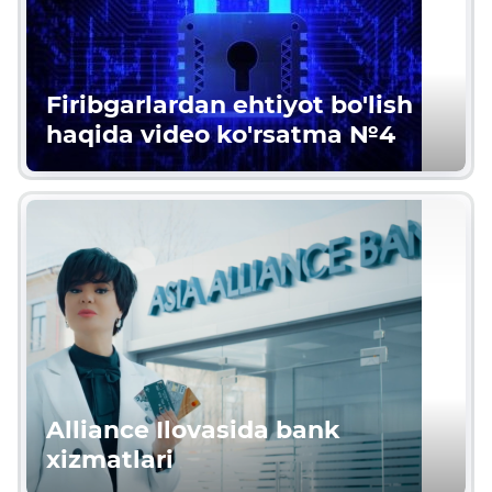
Firibgarlardan ehtiyot bo'lish
haqida video ko'rsatma №4
Alliance Ilovasida bank
xizmatlari