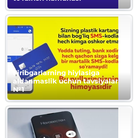
Firibgarlarning hiylasiga
aldanmaslik uchun tavsiyalar
№1