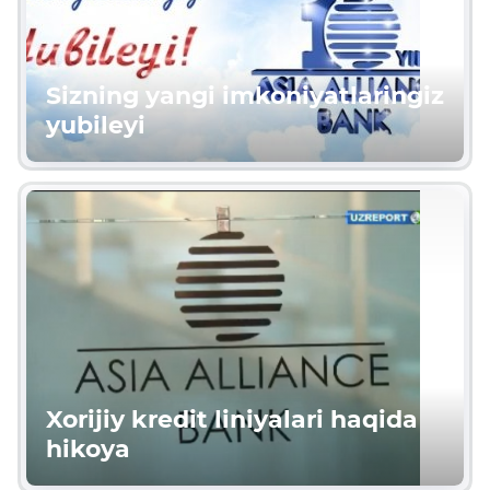
Sizning yangi imkoniyatlaringiz
yubileyi
Xorijiy kredit liniyalari haqida
hikoya