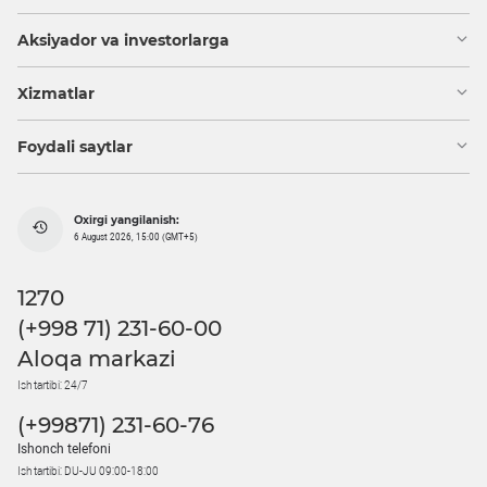
Aksiyador va investorlarga
Xizmatlar
Foydali saytlar
Oxirgi yangilanish:
6 August 2026, 15:00 (GMT+5)
1270
(+998 71) 231-60-00
Aloqa markazi
Ish tartibi: 24/7
(+99871) 231-60-76
Ishonch telefoni
Ish tartibi: DU-JU 09:00-18:00