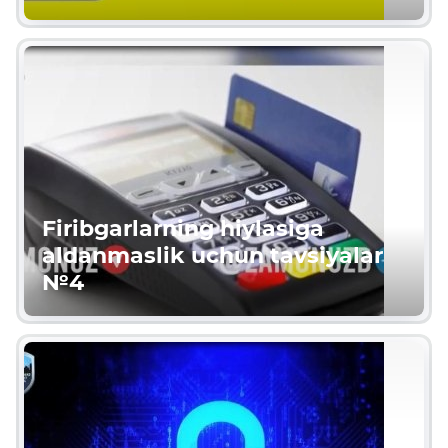
Firibgarlarning hiylasiga
aldanmaslik uchun tavsiyalar
№4