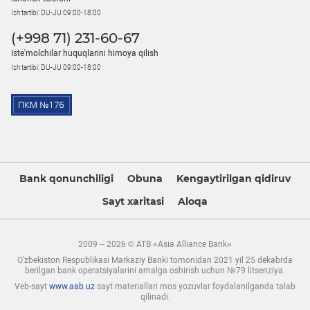
Ish tartibi: DU-JU 09:00-18:00
(+998 71) 231-60-67
Iste'molchilar huquqlarini himoya qilish
Ish tartibi: DU-JU 09:00-18:00
Bank qonunchiligi
Obuna
Kengaytirilgan qidiruv
Sayt xaritasi
Aloqa
2009 – 2026 © ATB «Asia Alliance Bank»
O'zbekiston Respublikasi Markaziy Banki tomonidan 2021 yil 25 dekabrda
berilgan bank operatsiyalarini amalga oshirish uchun №79 litsenziya.
Veb-sayt
www.aab.uz
sayt materiallari mos yozuvlar foydalanilganda talab
qilinadi.