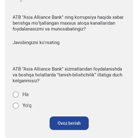
ATB "Asia Alliance Bank" ning korrupsiya haqida xabar
berishga mo‘ljallangan maxsus aloqa kanallaridan
foydalanasizmi va munosabatingiz?
Javobingizni ko'rsating
ATB "Asia Alliance Bank" xizmatlaridan foydalanishda
va boshqa holatlarda “tanish-bilishchilik” illatiga duch
kelganmisiz?
Ha
Yo'q
Ovoz berish