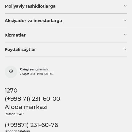
Moliyaviy tashkilotlarga
Aksiyador va investorlarga
Xizmatlar
Foydali saytlar
Oxirgi yangilanish:
7 August 2026, 19:01 (GMT+5)
1270
(+998 71) 231-60-00
Aloqa markazi
Ish tartibi: 24/7
(+99871) 231-60-76
Ishonch telefoni