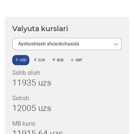
Valyuta kurslari
Ayirboshlash shoxobchasida
USD
EUR
RUB
GBP
Sotib olish
11935 uzs
Sotish
12005 uzs
MB kursi
11915.64 uzs