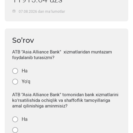
07.08.2026 dan ma’lumotlar
So’rov
ATB "Asia Alliance Bank" xizmatlaridan muntazam
foydalanib turasizmi?
Ha
Yo'q
ATB "Asia Alliance Bank" tomonidan bank xizmatlarini
ko‘rsatilishida ochiqlik va shaffoflik tamoyillariga
amal qilinishiga aminmisiz?
Ha