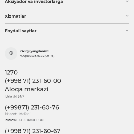
Aksiyador va investorlarga
Xizmatlar
Foydali saytlar
Oxirgi yangilanish:
9 August 2026, 00:35 (GMT+5)
1270
(+998 71) 231-60-00
Aloqa markazi
Ish tartibi: 24/7
(+99871) 231-60-76
Ishonch telefoni
Ish tartibi: DU-JU 09:00-18:00
(+998 71) 231-60-67