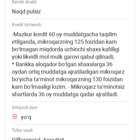
Berish shakli
Naqd pulsiz
Kredit ta'minoti
-Mazkur kredit 60 oy muddatgacha taqdim
etilganda, mikroqarzning 125 foizidan kam
bo‘lmagan miqdorda uchinchi shaxs kafilligi
yoki likvidli mol-mulk garovi qabul qilinadi;
* Bankka aloqador bo’lgan shaxslarga 36
oydan ortiq muddatga ajratiladigan mikroqarz
bo’yicha ta’minot mikroqarzning 130 foizidan
kam bo’lmasligi lozim. - Mikroqarz ta’minotsiz
shartlarda 36 oy muddatga qadar ajratiladi.
Imtiyozli davr
yo’q
To'lov usuli
Differensial, Annuitet