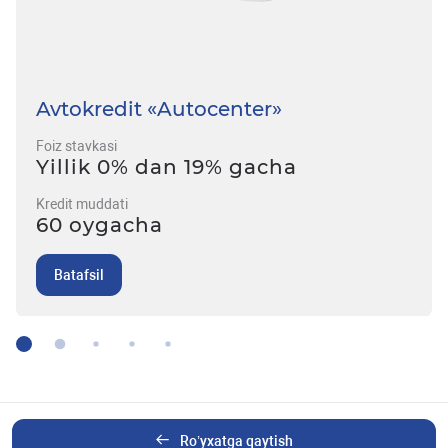
Avtokredit «Autocenter»
Foiz stavkasi
Yillik 0% dan 19% gacha
Kredit muddati
60 oygacha
Batafsil
Ro’yxatga qaytish