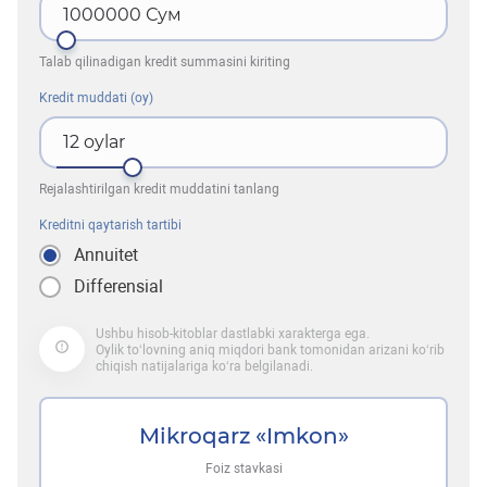
1000000
Сум
Talab qilinadigan kredit summasini kiriting
Kredit muddati (oy)
12
oylar
Rejalashtirilgan kredit muddatini tanlang
Kreditni qaytarish tartibi
Annuitet
Differensial
Ushbu hisob-kitoblar dastlabki xarakterga ega.
Oylik to‘lovning aniq miqdori bank tomonidan arizani ko‘rib
chiqish natijalariga ko‘ra belgilanadi.
Mikroqarz «Imkon»
Foiz stavkasi