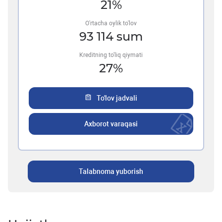
21
%
O'rtacha oylik to'lov
93 114
sum
Kreditning to'liq qiymati
27
%
To'lov jadvali
Axborot varaqasi
Talabnoma yuborish