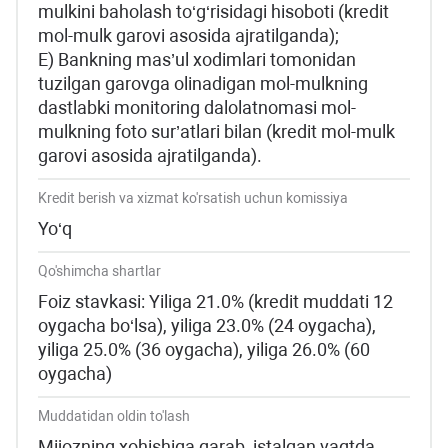
mulkini baholash to‘g‘risidagi hisoboti (kredit
mol-mulk garovi asosida ajratilganda);
E) Bankning mas’ul xodimlari tomonidan
tuzilgan garovga olinadigan mol-mulkning
dastlabki monitoring dalolatnomasi mol-
mulkning foto sur’atlari bilan (kredit mol-mulk
garovi asosida ajratilganda).
Kredit berish va xizmat ko'rsatish uchun komissiya
Yo‘q
Qo'shimcha shartlar
Foiz stavkasi: Yiliga 21.0% (kredit muddati 12
oygacha bo‘lsa), yiliga 23.0% (24 oygacha),
yiliga 25.0% (36 oygacha), yiliga 26.0% (60
oygacha)
Muddatidan oldin to'lash
Mijozning xohishiga qarab, istalgan vaqtda