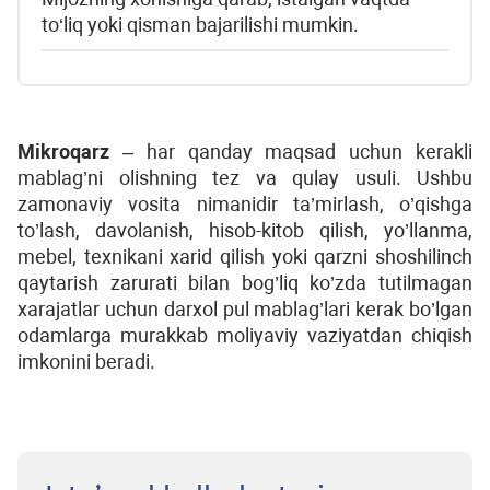
to‘liq yoki qisman bajarilishi mumkin.
Mikroqarz
– har qanday maqsad uchun kerakli
mablag’ni olishning tez va qulay usuli. Ushbu
zamonaviy vosita nimanidir ta’mirlash, o’qishga
to’lash, davolanish, hisob-kitob qilish, yo’llanma,
mebel, texnikani xarid qilish yoki qarzni shoshilinch
qaytarish zarurati bilan bog’liq ko’zda tutilmagan
xarajatlar uchun darxol pul mablag’lari kerak bo’lgan
odamlarga murakkab moliyaviy vaziyatdan chiqish
imkonini beradi.