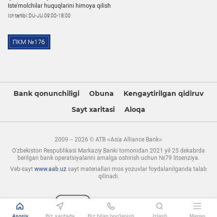
Iste'molchilar huquqlarini himoya qilish
Ish tartibi: DU-JU 09:00-18:00
Bank qonunchiligi
Obuna
Kengaytirilgan qidiruv
Sayt xaritasi
Aloqa
2009 – 2026 © ATB «Asia Alliance Bank»
O'zbekiston Respublikasi Markaziy Banki tomonidan 2021 yil 25 dekabrda
berilgan bank operatsiyalarini amalga oshirish uchun №79 litsenziya.
Veb-sayt
www.aab.uz
sayt materiallari mos yozuvlar foydalanilganda talab
qilinadi.
Asosiy
Biz xaritada
Biz bilan bog’lanish
Izlash
Menyu