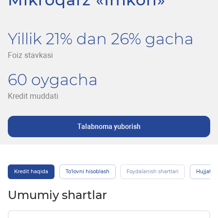
Yillik 21% dan 26% gacha
Foiz stavkasi
60 oygacha
Kredit muddati
Talabnoma yuborish
Kredit haqida
To’lovni hisoblash
Foydalanish shartlari
Hujjatlar
Umumiy shartlar