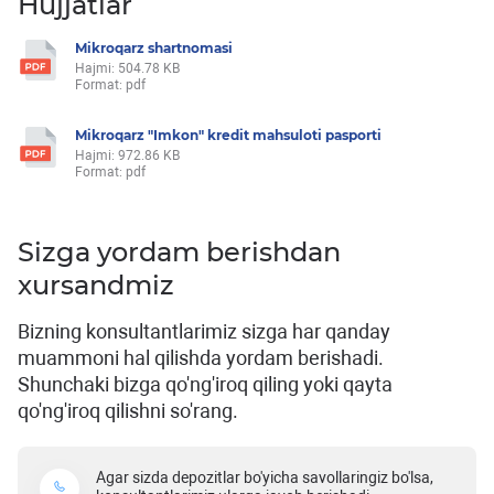
Hujjatlar
Mikroqarz shartnomasi
Hajmi: 504.78 KB
Format: pdf
Mikroqarz "Imkon" kredit mahsuloti pasporti
Hajmi: 972.86 KB
Format: pdf
Sizga yordam berishdan
xursandmiz
Bizning konsultantlarimiz sizga har qanday
muammoni hal qilishda yordam berishadi.
Shunchaki bizga qo'ng'iroq qiling yoki qayta
qo'ng'iroq qilishni so'rang.
Agar sizda depozitlar bo'yicha savollaringiz bo'lsa,