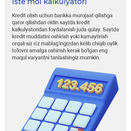
Iste’mol kalkulyatori
Kredit olish uchun bankka murojaat qilishga
qaror qilishdan oldin saytda kredit
kalkulyatoridan foydalanish juda qulay. Saytda
kredit muddatini oshirish yoki kamaytirish
orqali siz o'z mablag'ingizdan kelib chiqib oylik
to'lovni amalga oshirish kerak bo'lgan eng
maqul varyantni tanlashingiz mumkin.