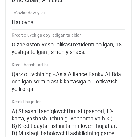
To'lovlar davriyligi
Har oyda
Kredit oluvchiga qo'yiladigan talablar
O’zbekiston Respublikasi rezidenti bo’lgan, 18
yoshga to’lgan jismoniy shaxs.
Kredit berish tartibi
Qarz oluvchining «Asia Alliance Bank» ATBda
ochilgan so’m plastik kartasiga pul o’tkazish
yo’li orqali
Kerakli hujjatlar
А) Shaxsni tasdiqlovchi hujjat (pasport, ID-
karta, yashash uchun guvohnoma va h.k.);
B) Kredit qaytarilishini ta’minlovchi hujjatlar;
D) Mustaqil baholovchi tashkilotning garov