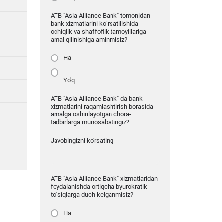
ATB "Asia Alliance Bank" tomonidan
bank xizmatlarini ko‘rsatilishida
ochiqlik va shaffoflik tamoyillariga
amal qilinishiga aminmisiz?
Ha
Yo'q
ATB "Asia Alliance Bank" da bank
xizmatlarini raqamlashtirish borasida
amalga oshirilayotgan chora-
tadbirlarga munosabatingiz?
Javobingizni ko'rsating
ATB "Asia Alliance Bank" xizmatlaridan
foydalanishda ortiqcha byurokratik
to‘siqlarga duch kelganmisiz?
Ha