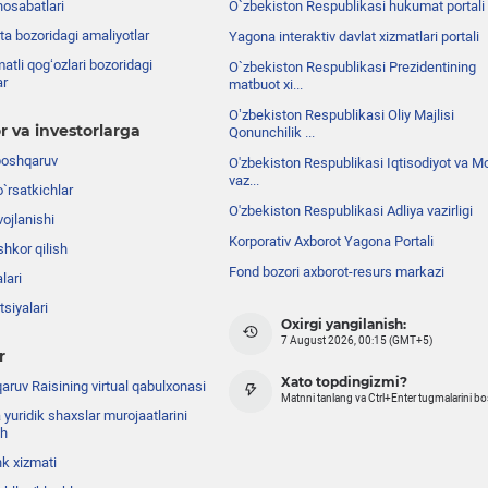
nosabatlari
O`zbekiston Respublikasi hukumat portali
ta bozoridagi amaliyotlar
Yagona interaktiv davlat xizmatlari portali
atli qog‘ozlari bozoridagi
O`zbekiston Respublikasi Prezidentining
ar
matbuot xi...
Oʼzbekiston Respublikasi Oliy Majlisi
r va investorlarga
Qonunchilik ...
boshqaruv
O'zbekiston Respublikasi Iqtisodiyot va Mo
vaz...
o`rsatkichlar
O'zbekiston Respublikasi Adliya vazirligi
ojlanishi
Korporativ Axborot Yagona Portali
shkor qilish
Fond bozori axborot-resurs markazi
lari
siyalari
Oxirgi yangilanish:
7 August 2026, 00:15 (GMT+5)
r
Xato topdingizmi?
ruv Raisining virtual qabulxonasi
Matnni tanlang va Ctrl+Enter tugmalarini b
 yuridik shaxslar murojaatlarini
sh
nk xizmati