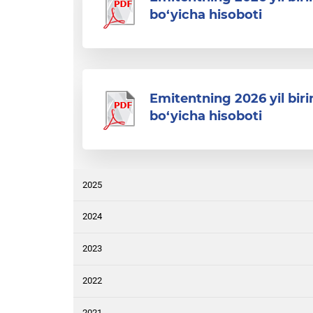
bo‘yicha hisoboti
Emitentning 2026 yil bir
bo‘yicha hisoboti
2025
2024
2023
2022
2021