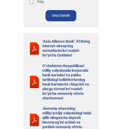
Yo'q
Ovoz berish
"Asia Alliance Bank" ATBning
internet-ekvayring
xizmatlarini ko‘rsatish
bo‘yicha Qoidalari
O‘zbekiston Respublikasi
milliy valyutasida korporativ
bank kartalari va yakka
tartibdagi tadbirkorlarning
bank kartalarini chiqarish va
ularga xizmat ko‘rsatish
bo‘yicha ommaviy oferta
shartnomasi
Jismoniy shaxsning
milliy/xorijiy valyutadagi talab
qilib olinguncha deposit
hisovarag’ini ochish va
yuritish ommaviy oferta -