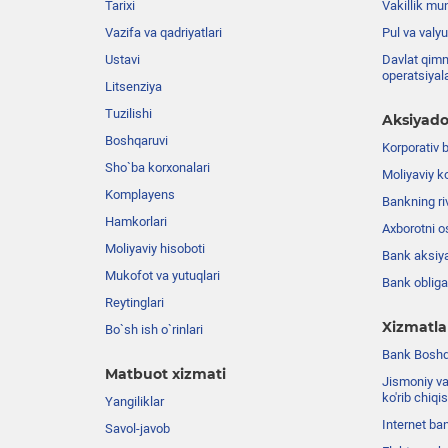
Tarixi
Vakillik mu
Vazifa va qadriyatlari
Pul va valyu
Ustavi
Davlat qimm
operatsiyal
Litsenziya
Tuzilishi
Aksiyado
Boshqaruvi
Korporativ 
Sho`ba korxonalari
Moliyaviy k
Komplayens
Bankning riv
Hamkorlari
Axborotni o
Moliyaviy hisoboti
Bank aksiya
Mukofot va yutuqlari
Bank obligat
Reytinglari
Xizmatla
Bo`sh ish o`rinlari
Bank Boshqa
Matbuot xizmati
Jismoniy va
ko'rib chiqi
Yangiliklar
Internet ba
Savol-javob