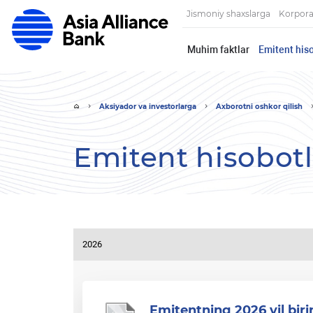
Jismoniy shaxslarga
Korpora
Muhim faktlar
Emitent hiso
Aksiyador va investorlarga
Axborotni oshkor qilish
Emitent hisobotl
2026
Emitentning 2026 yil biri