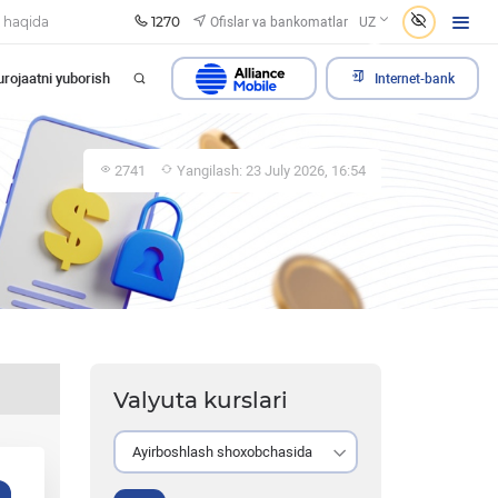
1270
Ofislar va bankomatlar
 haqida
UZ
rojaatni yuborish
Internet-bank
2741
Yangilash: 23 July 2026, 16:54
Valyuta kurslari
Ayirboshlash shoxobchasida