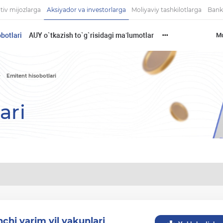
tiv mijozlarga
Aksiyador va investorlarga
Moliyaviy tashkilotlarga
Bank
botlari
AUY o`tkazish to`g`risidagi ma’lumotlar
Mu
•••
Emitent hisobotlari
ari
nchi yarim yil yakunlari