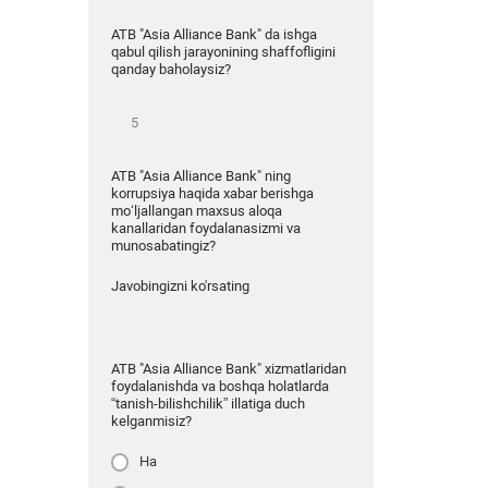
ATB "Asia Alliance Bank" da ishga
qabul qilish jarayonining shaffofligini
qanday baholaysiz?
ATB "Asia Alliance Bank" ning
korrupsiya haqida xabar berishga
mo‘ljallangan maxsus aloqa
kanallaridan foydalanasizmi va
munosabatingiz?
Javobingizni ko'rsating
ATB "Asia Alliance Bank" xizmatlaridan
foydalanishda va boshqa holatlarda
“tanish-bilishchilik” illatiga duch
kelganmisiz?
Ha