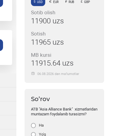
USD
EUR
RUB
GBP
Sotib olish
11900 uzs
Sotish
11965 uzs
MB kursi
11915.64 uzs
06.08.2026 dan ma’lumotlar
So’rov
ATB "Asia Alliance Bank" xizmatlaridan
muntazam foydalanib turasizmi?
Ha
Yo'q