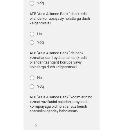
Yo'q
ATB "Asia Alliance Bank" dan kredit
olishda korrupsiyaviy holatlarga duch
kelganmisiz?
Ha
Yo'q
ATB "Asia Alliance Bank" da bank
xizmatlaridan foydalanishda (kredit
olishdan tashqari) korrupsiyaviy
holatlarga duch kelganmisiz?
Ha
Yo'q
ATB "Asia Alliance Bank" xodimlarining
xizmat vazifasini bajarish jarayonida
korrupsiyaga oid holatlar yuz berish
ehtimolini qanday baholaysiz?