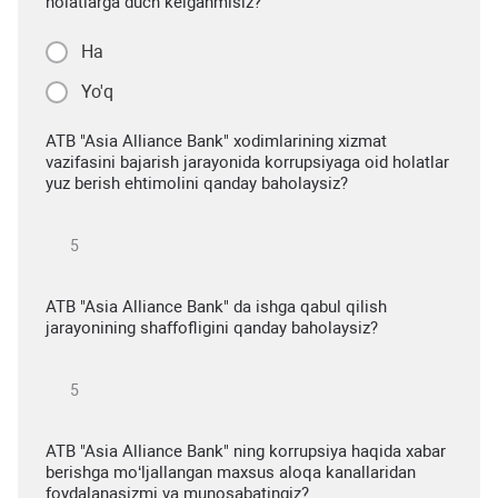
holatlarga duch kelganmisiz?
Ha
Yo'q
ATB "Asia Alliance Bank" xodimlarining xizmat
vazifasini bajarish jarayonida korrupsiyaga oid holatlar
yuz berish ehtimolini qanday baholaysiz?
ATB "Asia Alliance Bank" da ishga qabul qilish
jarayonining shaffofligini qanday baholaysiz?
ATB "Asia Alliance Bank" ning korrupsiya haqida xabar
berishga mo‘ljallangan maxsus aloqa kanallaridan
foydalanasizmi va munosabatingiz?