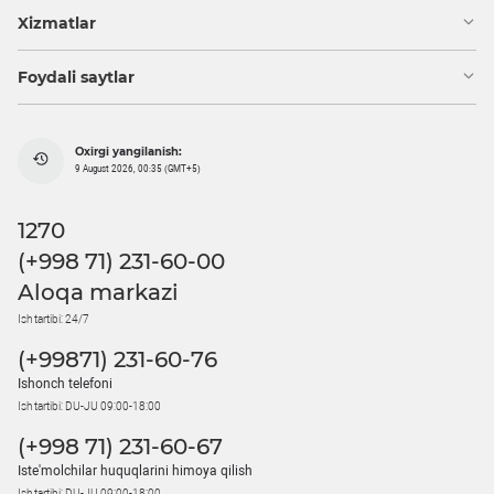
Xizmatlar
Foydali saytlar
Oxirgi yangilanish:
9 August 2026, 00:35 (GMT+5)
1270
(+998 71) 231-60-00
Aloqa markazi
Ish tartibi: 24/7
(+99871) 231-60-76
Ishonch telefoni
Ish tartibi: DU-JU 09:00-18:00
(+998 71) 231-60-67
Iste'molchilar huquqlarini himoya qilish
Ish tartibi: DU-JU 09:00-18:00