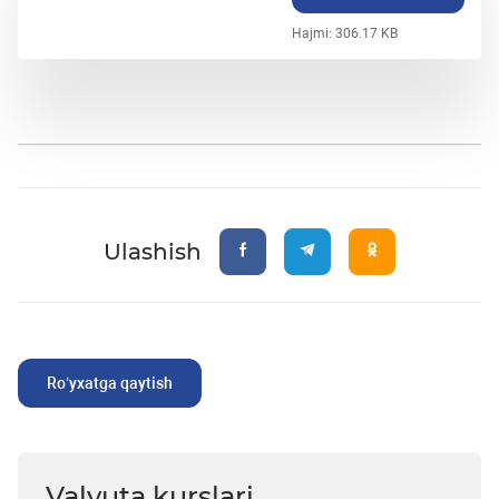
Hajmi: 306.17 KB
Ulashish
Ro’yxatga qaytish
Valyuta kurslari