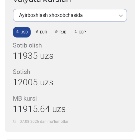
Ayirboshlash shoxobchasida
USD
EUR
RUB
GBP
Sotib olish
11935 uzs
Sotish
12005 uzs
MB kursi
11915.64 uzs
07.08.2026 dan ma’lumotlar