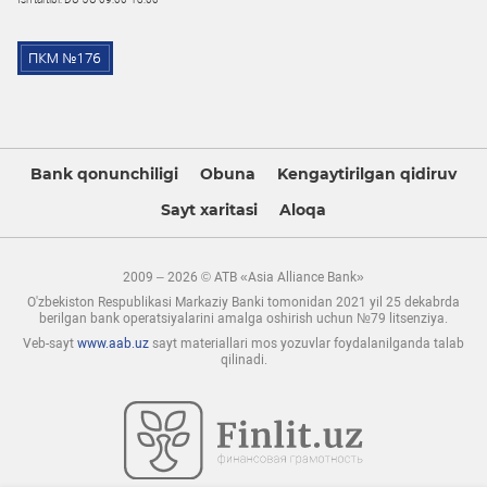
Bank qonunchiligi
Obuna
Kengaytirilgan qidiruv
Sayt xaritasi
Aloqa
2009 – 2026 © ATB «Asia Alliance Bank»
O'zbekiston Respublikasi Markaziy Banki tomonidan 2021 yil 25 dekabrda
berilgan bank operatsiyalarini amalga oshirish uchun №79 litsenziya.
Veb-sayt
www.aab.uz
sayt materiallari mos yozuvlar foydalanilganda talab
qilinadi.