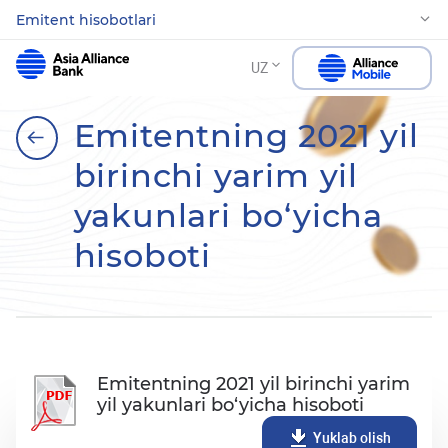
Emitent hisobotlari
UZ
Emitentning 2021 yil
birinchi yarim yil
yakunlari bo‘yicha
hisoboti
Emitentning 2021 yil birinchi yarim
yil yakunlari bo‘yicha hisoboti
Yuklab olish