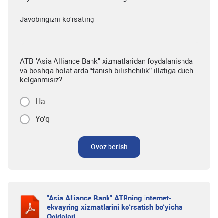
Javobingizni ko'rsating
ATB "Asia Alliance Bank" xizmatlaridan foydalanishda
va boshqa holatlarda “tanish-bilishchilik” illatiga duch
kelganmisiz?
Ha
Yo'q
Ovoz berish
"Asia Alliance Bank" ATBning internet-
ekvayring xizmatlarini ko‘rsatish bo‘yicha
Qoidalari