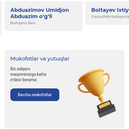
Abduazimov Umidjon
Boltayev Ixti
Abduazim o‘g‘li
G‘aznachilik Boshqarmas
Boshqaruv Raisi
Mukofotlar va yutuqlar
Biz xalqaro
maqomimizga katta
e’tibor beramiz.
Barcha mukofotlar