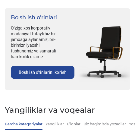
Bo'sh ish o'rinlari
O’ziga xos korporativ
madaniyat tufayli biz bir
jamoaga aylanamiz, bir-
birimizni yaxshi
tushunamiz va samarali
hamkorlik qilamiz.
Bo'sh ish o'rinlarini ko'rish
Yangiliklar va voqealar
Barcha kategoriyalar
Yangiliklar
E’lonlar
Biz haqimizda yozadilar
Yos