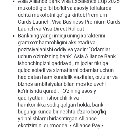
Asia Alliance Bank Visa Excellence Cup 2025
mukofoti g‘olibi bo‘ldi va asosiy toifalarda
uchta mukofotni qo‘lga kiritdi: Premium
Cards Launch, Visa Business Premium Cards
Launch va Visa Direct Rollout
Bankning yangi imidji uning xarakterini -
g‘amxo‘r hamrohligini aks etadi va
pozitsiyalanishi oddiy va yaqin: "Odamlar
uchun o'zimizning bank" Asia Alliance Bank
ishonchingizni qadrlaydi, mijozlar fikriga
quloq soladi va xizmatlarni odamlar uchun
haqiqatan ham kundalik vazifalar, orzular va
biznes-ambitsiyalar bilan mos keluvchi
ko'rinishda quradi. O'zining asosiy
qadriyatlari - ishonchlilik va
hamkorlikka sodiq qolgan holda, bank
bugungi kunda bir nechta o'zaro bog'liq
yo‘nalishlarni birlashtirgan Alliance
ekotizimini qurmoqda: • Alliance Pay •