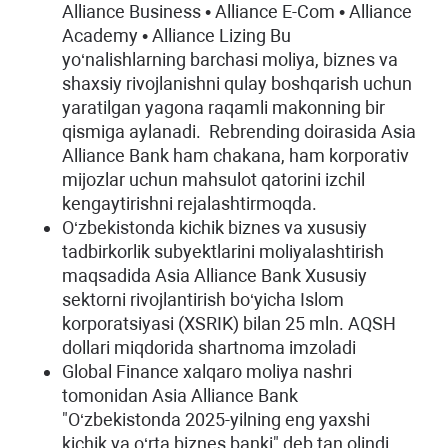
Alliance Business • Alliance E-Com • Alliance
Academy • Alliance Lizing Bu
yo‘nalishlarning barchasi moliya, biznes va
shaxsiy rivojlanishni qulay boshqarish uchun
yaratilgan yagona raqamli makonning bir
qismiga aylanadi. Rebrending doirasida Asia
Alliance Bank ham chakana, ham korporativ
mijozlar uchun mahsulot qatorini izchil
kengaytirishni rejalashtirmoqda.
O‘zbekistonda kichik biznes va xususiy
tadbirkorlik subyektlarini moliyalashtirish
maqsadida Asia Alliance Bank Xususiy
sektorni rivojlantirish bo‘yicha Islom
korporatsiyasi (XSRIK) bilan 25 mln. AQSH
dollari miqdorida shartnoma imzoladi
Global Finance xalqaro moliya nashri
tomonidan Asia Alliance Bank
"O‘zbekistonda 2025-yilning eng yaxshi
kichik va o‘rta biznes banki" deb tan olindi