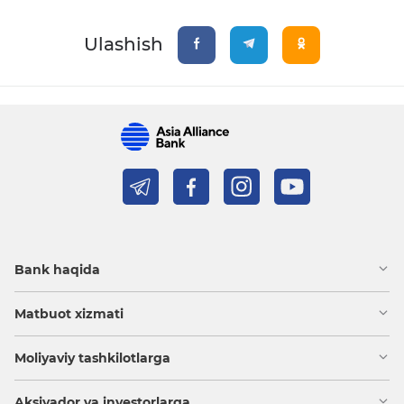
Ulashish
Bank haqida
Matbuot xizmati
Moliyaviy tashkilotlarga
Aksiyador va investorlarga