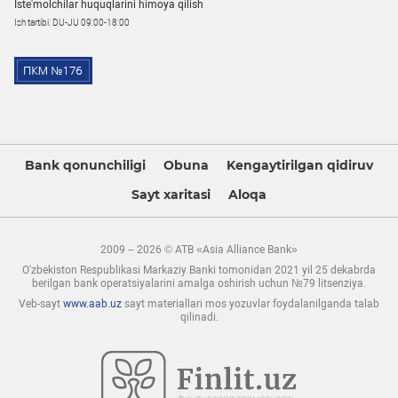
Iste'molchilar huquqlarini himoya qilish
Ish tartibi: DU-JU 09:00-18:00
Bank qonunchiligi
Obuna
Kengaytirilgan qidiruv
Sayt xaritasi
Aloqa
2009 – 2026 © ATB «Asia Alliance Bank»
O'zbekiston Respublikasi Markaziy Banki tomonidan 2021 yil 25 dekabrda
berilgan bank operatsiyalarini amalga oshirish uchun №79 litsenziya.
Veb-sayt
www.aab.uz
sayt materiallari mos yozuvlar foydalanilganda talab
qilinadi.