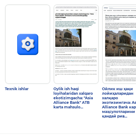
Biz haqimizda
Biz haqimizda
Yangiliklar
yozadilar
yozadilar
7 August 2026
4 August 2026
4 August 2026
Texnik ishlar
Oylik ish haqi
Ойлик иш ҳақи
loyihalaridan xalqaro
лойиҳаларидан
ekotizimgacha: "Asia
халқаро
Alliance Bank" ATB
экотизимгача: As
karta mahsulo...
Alliance Bank кар
маҳсулотларини
қандай рив...