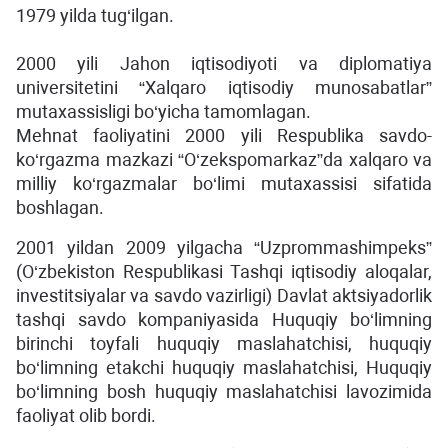
1979 yilda tug‘ilgan.
2000 yili Jahon iqtisodiyoti va diplomatiya
universitetini “Xalqaro iqtisodiy munosabatlar”
mutaxassisligi bo‘yicha tamomlagan.
Mehnat faoliyatini 2000 yili Respublika savdo-
ko‘rgazma mazkazi “O‘zekspomarkaz”da xalqaro va
milliy ko‘rgazmalar bo‘limi mutaxassisi sifatida
boshlagan.
2001 yildan 2009 yilgacha “Uzprommashimpeks”
(O‘zbekiston Respublikasi Tashqi iqtisodiy aloqalar,
investitsiyalar va savdo vazirligi) Davlat aktsiyadorlik
tashqi savdo kompaniyasida Huquqiy bo‘limning
birinchi toyfali huquqiy maslahatchisi, huquqiy
bo‘limning etakchi huquqiy maslahatchisi, Huquqiy
bo‘limning bosh huquqiy maslahatchisi lavozimida
faoliyat olib bordi.