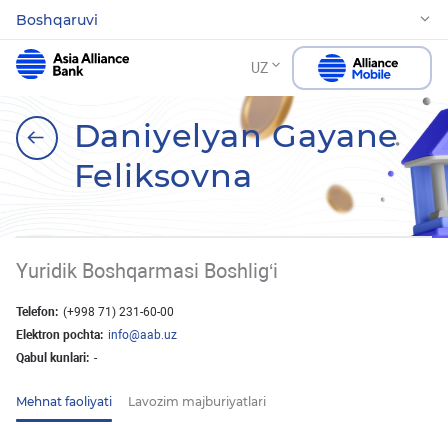
Boshqaruvi
UZ
Daniyelyan Gayane
Feliksovna
Yuridik Boshqarmasi Boshlig‘i
Telefon:
(+998 71) 231-60-00
Elektron pochta:
info@aab.uz
Qabul kunlari:
-
Mehnat faoliyati
Lavozim majburiyatlari