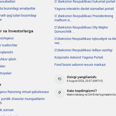
nosabatlari
O`zbekiston Respublikasi hukumat portali
ta bozoridagi amaliyotlar
Yagona interaktiv davlat xizmatlari portali
atli qog‘ozlari bozoridagi
O`zbekiston Respublikasi Prezidentining
ar
matbuot xi...
Oʼzbekiston Respublikasi Oliy Majlisi
r va investorlarga
Qonunchilik ...
boshqaruv
O'zbekiston Respublikasi Iqtisodiyot va Mo
vaz...
o`rsatkichlar
O'zbekiston Respublikasi Adliya vazirligi
ojlanishi
Korporativ Axborot Yagona Portali
shkor qilish
Fond bozori axborot-resurs markazi
lari
siyalari
Oxirgi yangilanish:
8 August 2026, 20:07 (GMT+5)
r
Xato topdingizmi?
ruv Raisining virtual qabulxonasi
Matnni tanlang va Ctrl+Enter tugmalarini b
 yuridik shaxslar murojaatlarini
sh
nk xizmati