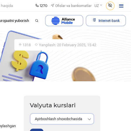
1270
Ofislar va bankomatlar
 haqida
UZ
rojaatni yuborish
Internet-bank
1318
Yangilash: 20 February 2025, 15:42
Valyuta kurslari
Ayirboshlash shoxobchasida
oylashgan