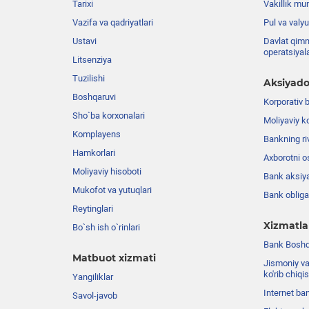
Tarixi
Vakillik mu
Vazifa va qadriyatlari
Pul va valyu
Ustavi
Davlat qimm
operatsiyal
Litsenziya
Tuzilishi
Aksiyado
Boshqaruvi
Korporativ 
Sho`ba korxonalari
Moliyaviy k
Komplayens
Bankning riv
Hamkorlari
Axborotni o
Moliyaviy hisoboti
Bank aksiya
Mukofot va yutuqlari
Bank obligat
Reytinglari
Xizmatla
Bo`sh ish o`rinlari
Bank Boshqa
Matbuot xizmati
Jismoniy va
ko'rib chiqi
Yangiliklar
Internet ba
Savol-javob