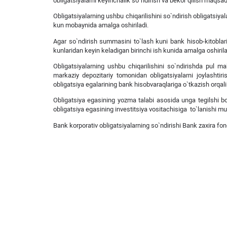
obligatsiyalarni keyinchalik so`ndirish va bekor qilish maqsad
Obligatsiyalarning ushbu chiqarilishini so`ndirish obligatsiya
kun mobaynida amalga oshiriladi.
Agar so`ndirish summasini to`lash kuni bank hisob-kitoblar
kunlaridan keyin keladigan birinchi ish kunida amalga oshirila
Obligatsiyalarning ushbu chiqarilishini so`ndirishda pul m
markaziy depozitariy tomonidan obligatsiyalarni joylashti
obligatsiya egalarining bank hisobvaraqlariga o`tkazish orqali
Obligatsiya egasining yozma talabi asosida unga tegilshi bo`
obligatsiya egasining investitsiya vositachisiga to`lanishi m
Bank korporativ obligatsiyalarning so`ndirishi Bank zaxira f