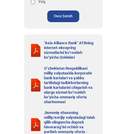
Yo'q
Ovoz berish
"Asia Alliance Bank" ATBning
internet-ekvayring
xizmatlarini ko‘rsatish
bo‘yicha Qoidalari
O‘zbekiston Respublikasi
milliy valyutasida korporativ
bank kartalari va yakka
tartibdagi tadbirkorlarning
bank kartalarini chiqarish va
ularga xizmat ko‘rsatish
bo‘yicha ommaviy oferta
shartnomasi
Jismoniy shaxsning
milliy/xorijiy valyutadagi talab
qilib olinguncha deposit
hisovarag’ini ochish va
yuritish ommaviy oferta -