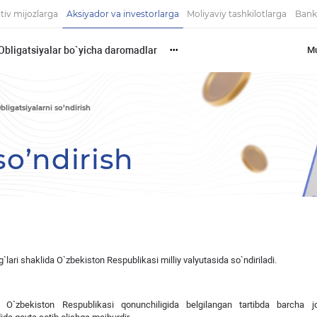
tiv mijozlarga
Aksiyador va investorlarga
Moliyaviy tashkilotlarga
Bank
Obligatsiyalar bo`yicha daromadlar
Mu
•••
bligatsiyalarni so’ndirish
so’ndirish
`lari shaklida O`zbekiston Respublikasi milliy valyutasida so`ndiriladi.
`zbekiston Respublikasi qonunchiligida belgilangan tartibda barcha j