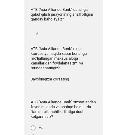
ATB "Asia Alliance Bank" da ishga
qabul qilish jarayonining shaffofligini
qanday baholaysiz?
ATB "Asia Alliance Bank" ning
korrupsiya haqida xabar berishga
mo‘ljallangan maxsus aloqa
kanallaridan foydalanasizmi va
munosabatingiz?
Javobingizni ko'rsating
ATB "Asia Alliance Bank" xizmatlaridan
foydalanishda va boshqa holatlarda
“tanish-bilishchilik” illatiga duch
kelganmisiz?
Ha