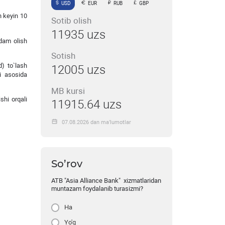
USD
EUR
RUB
GBP
n keyin 10
Sotib olish
11935 uzs
 dam olish
Sotish
d) to`lash
12005 uzs
ri asosida
MB kursi
shi orqali
11915.64 uzs
07.08.2026 dan ma’lumotlar
So’rov
ATB "Asia Alliance Bank" xizmatlaridan
muntazam foydalanib turasizmi?
Ha
Yo'q