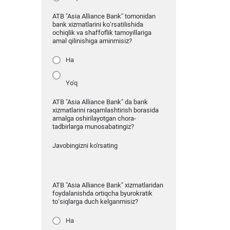
ATB "Asia Alliance Bank" tomonidan
bank xizmatlarini ko‘rsatilishida
ochiqlik va shaffoflik tamoyillariga
amal qilinishiga aminmisiz?
Ha
Yo'q
ATB "Asia Alliance Bank" da bank
xizmatlarini raqamlashtirish borasida
amalga oshirilayotgan chora-
tadbirlarga munosabatingiz?
Javobingizni ko'rsating
ATB "Asia Alliance Bank" xizmatlaridan
foydalanishda ortiqcha byurokratik
to‘siqlarga duch kelganmisiz?
Ha