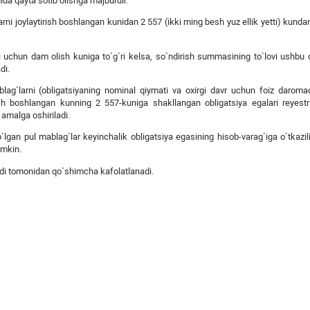
ida qayta sotib olishga majburdir.
larni joylaytirish boshlangan kunidan 2 557 (ikki ming besh yuz ellik yetti) kunda
i uchun dam olish kuniga to`g`ri kelsa, so`ndirish summasining to`lovi ushbu
di.
ablag`larni (obligatsiyaning nominal qiymati va oxirgi davr uchun foiz daroma
rish boshlangan kunning 2 557-kuniga shakllangan obligatsiya egalari reyest
 amalga oshiriladi.
lgan pul mablag`lar keyinchalik obligatsiya egasining hisob-varag`iga o`tkazili
umkin.
ondi tomonidan qo`shimcha kafolatlanadi.