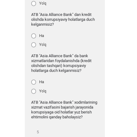
Yo'q
ATB "Asia Alliance Bank" dan kredit
olishda korrupsiyaviy holatlarga duch
kelganmisiz?
Ha
Yo'q
ATB "Asia Alliance Bank" da bank
xizmatlaridan foydalanishda (kredit
olishdan tashqari) korrupsiyaviy
holatlarga duch kelganmisiz?
Ha
Yo'q
ATB "Asia Alliance Bank" xodimlarining
xizmat vazifasini bajarish jarayonida
korrupsiyaga oid holatlar yuz berish
ehtimolini qanday baholaysiz?