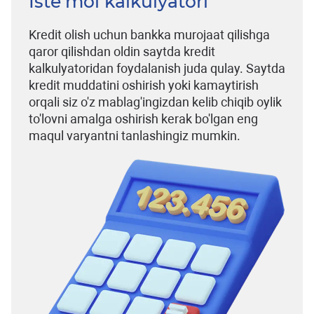
Iste’mol kalkulyatori
Kredit olish uchun bankka murojaat qilishga
qaror qilishdan oldin saytda kredit
kalkulyatoridan foydalanish juda qulay. Saytda
kredit muddatini oshirish yoki kamaytirish
orqali siz o'z mablag'ingizdan kelib chiqib oylik
to'lovni amalga oshirish kerak bo'lgan eng
maqul varyantni tanlashingiz mumkin.