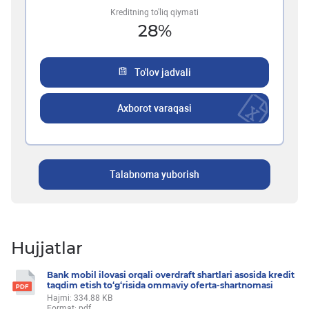
Kreditning to'liq qiymati
28
%
To'lov jadvali
Axborot varaqasi
Talabnoma yuborish
Hujjatlar
Bank mobil ilovasi orqali overdraft shartlari asosida kredit
taqdim etish to‘g‘risida ommaviy oferta-shartnomasi
Hajmi: 334.88 KB
Format: pdf