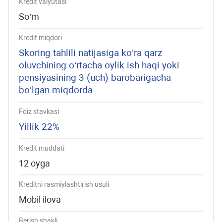
Kredit valyutasi
So’m
Kredit miqdori
Skoring tahlili natijasiga ko‘ra qarz
oluvchining o‘rtacha oylik ish haqi yoki
pensiyasining 3 (uch) barobarigacha
bo‘lgan miqdorda
Foiz stavkasi
Yillik 22%
Kredit muddati
12 oyga
Kreditni rasmiylashtirish usuli
Mobil ilova
Berish shakli