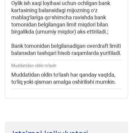
Oylik ish xaqi loyihasi uchun ochilgan bank
kartasining balansidagi mijozning o‘z
mablag‘lariga qo‘shimcha ravishda bank
tomonidan belgilangan limit miqdori bilan
birgalikda (umumiy miqdor) aks ettiriladi.;
Bank tomonidan belgilanadigan overdraft limiti
balansdan tashqari hisob raqamlarda yuritiladi.
Muddatidan oldin to'lash
Muddatidan oldin to‘lash har qanday vaqtda,
to‘liq yoki qisman amalga oshirilishi mumkin.