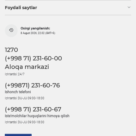
Foydali saytlar
Oxirgi yangilanish:
8 August 2026, 22:02 (GMT+5)
1270
(+998 71) 231-60-00
Aloqa markazi
Ish tartibi: 24/7
(+99871) 231-60-76
Ishonch telefoni
Ish tartibi: DU-JU 09:00-18:00
(+998 71) 231-60-67
Iste'molchilar huquqlarini himoya qilish
Ish tartibi: DU-JU 09:00-18:00