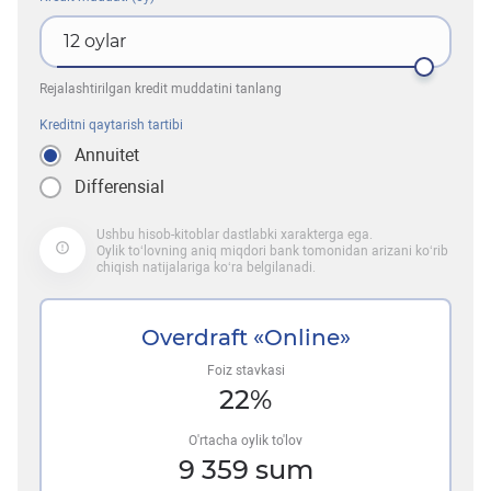
12
oylar
Rejalashtirilgan kredit muddatini tanlang
Kreditni qaytarish tartibi
Annuitet
Differensial
Ushbu hisob-kitoblar dastlabki xarakterga ega.
Oylik to‘lovning aniq miqdori bank tomonidan arizani ko‘rib
chiqish natijalariga ko‘ra belgilanadi.
Overdraft «Online»
Foiz stavkasi
22
%
O'rtacha oylik to'lov
9 359
sum