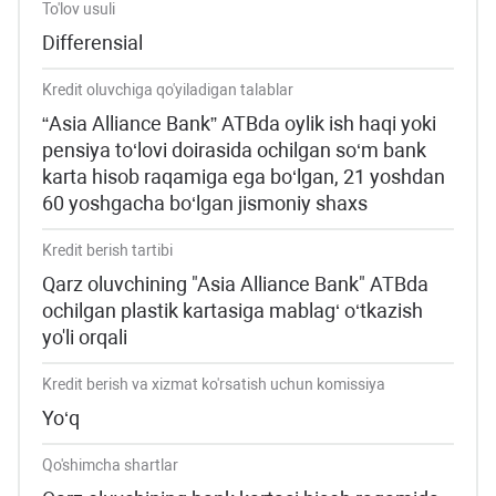
To'lov usuli
Differensial
Kredit oluvchiga qo'yiladigan talablar
“Asia Alliance Bank” ATBda oylik ish haqi yoki
pensiya to‘lovi doirasida ochilgan so‘m bank
karta hisob raqamiga ega bo‘lgan, 21 yoshdan
60 yoshgacha bo‘lgan jismoniy shaxs
Kredit berish tartibi
Qarz oluvchining "Asia Alliance Bank" ATBda
ochilgan plastik kartasiga mablag‘ o‘tkazish
yo'li orqali
Kredit berish va xizmat ko'rsatish uchun komissiya
Yo‘q
Qo'shimcha shartlar