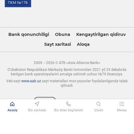
Bank qonunchiligi
Obuna
Kengaytirilgan qidiruv
Sayt xaritasi
Aloqa
2009 – 2026 © ATB «Asia Alliance Bank»
O'zbekiston Respublikasi Markaziy Banki tomonidan 2021 yil 25 dekabrda
berilgan bank operatsiyalarini amalga oshirish uchun №79 litsenziya.
Veb-sayt
www.aab.uz
sayt materiallari mos yozuvlar foydalanilganda talab
qilinadi.
Asosiy
Biz xaritada
Biz bilan bog’lanish
Izlash
Menyu