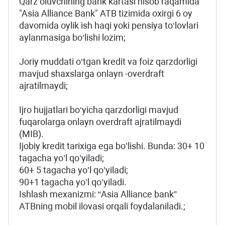
Qarz oluvchining bank kartasi hisob raqamida
"Asia Alliance Bank" ATB tizimida oxirgi 6 oy
davomida oylik ish haqi yoki pensiya to‘lovlari
aylanmasiga bo‘lishi lozim;
Joriy muddati o‘tgan kredit va foiz qarzdorligi
mavjud shaxslarga onlayn -overdraft
ajratilmaydi;
Ijro hujjatlari bo‘yicha qarzdorligi mavjud
fuqarolarga onlayn overdraft ajratilmaydi
(MIB).
Ijobiy kredit tarixiga ega bo’lishi. Bunda: 30+ 10
tagacha yo’l qo’yiladi;
60+ 5 tagacha yo’l qo’yiladi;
90+1 tagacha yo’l qo’yiladi.
Ishlash mexanizmi: “Asia Alliance bank”
ATBning mobil ilovasi orqali foydalaniladi.;