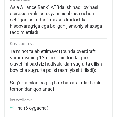
Asia Alliance Bank" ATBda ish haqi loyihasi
doirasida yoki pensiyani hisoblash uchun
ochilgan so‘mdagi maxsus kartochka
hisobvarag‘iga ega bo‘lgan jismoniy shaxsga
taqdim etiladi
Kredit ta'minoti
Ta’minot talab etilmaydi (bunda overdraft
summasining 125 foizi miqdorida qarz
oluvchini baxtsiz hodisalardan sug‘urta qilish
bo‘yicha sug‘urta polisi rasmiylashtiriladi);
Sug‘urta bilan bog‘liq barcha xarajatlar bank
tomonidan qoplanadi
Imtiyozli davr
ha (6 oygacha)