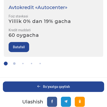
Avtokredit «Autocenter»
Foiz stavkasi
Yillik 0% dan 19% gacha
Kredit muddati
60 oygacha
Batafsil
Ro’yxatga qaytish
Ulashish