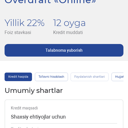
Yillik 22%
12 oyga
Foiz stavkasi
Kredit muddati
Talabnoma yuborish
Kredit haqida
To’lovni hisoblash
Foydalanish shartlari
Hujjatlar
Umumiy shartlar
Kredit maqsadi
Shaxsiy ehtiyojlar uchun