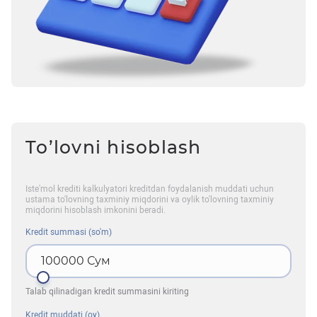
To’lovni hisoblash
Iste'mol krediti kalkulyatori kreditdan foydalanish muddati uchun
ustama to'lovning taxminiy miqdorini va oylik to'lovning taxminiy
miqdorini hisoblash imkonini beradi.
Kredit summasi (so'm)
100000
Сум
Talab qilinadigan kredit summasini kiriting
Kredit muddati (oy)