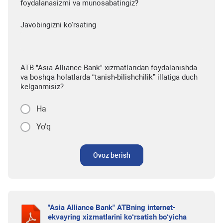
foydalanasizmi va munosabatingiz?
Javobingizni ko'rsating
ATB "Asia Alliance Bank" xizmatlaridan foydalanishda
va boshqa holatlarda “tanish-bilishchilik” illatiga duch
kelganmisiz?
Ha
Yo'q
Ovoz berish
"Asia Alliance Bank" ATBning internet-
ekvayring xizmatlarini ko‘rsatish bo‘yicha