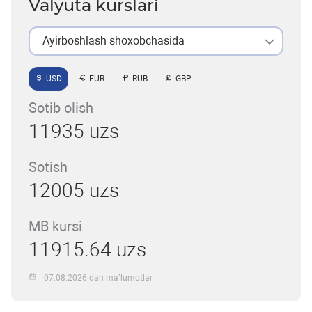
Valyuta kurslari
Ayirboshlash shoxobchasida
USD
EUR
RUB
GBP
Sotib olish
11935 uzs
Sotish
12005 uzs
MB kursi
11915.64 uzs
07.08.2026 dan ma’lumotlar