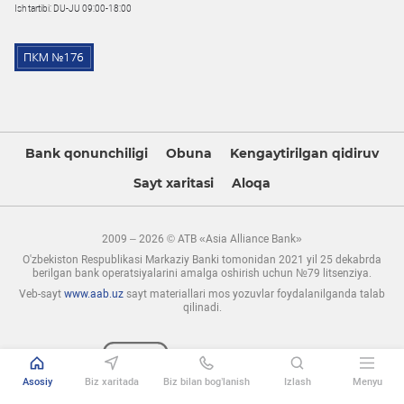
Ish tartibi: DU-JU 09:00-18:00
Bank qonunchiligi
Obuna
Kengaytirilgan qidiruv
Sayt xaritasi
Aloqa
2009 – 2026 © ATB «Asia Alliance Bank»
O'zbekiston Respublikasi Markaziy Banki tomonidan 2021 yil 25 dekabrda
berilgan bank operatsiyalarini amalga oshirish uchun №79 litsenziya.
Veb-sayt
www.aab.uz
sayt materiallari mos yozuvlar foydalanilganda talab
qilinadi.
Asosiy
Biz xaritada
Biz bilan bog’lanish
Izlash
Menyu