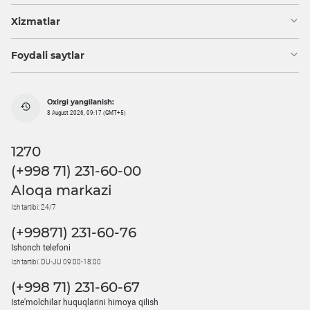
Xizmatlar
Foydali saytlar
Oxirgi yangilanish:
8 August 2026, 09:17 (GMT+5)
1270
(+998 71) 231-60-00
Aloqa markazi
Ish tartibi: 24/7
(+99871) 231-60-76
Ishonch telefoni
Ish tartibi: DU-JU 09:00-18:00
(+998 71) 231-60-67
Iste'molchilar huquqlarini himoya qilish