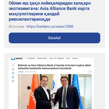
Ойлик иш ҳақи лойиҳаларидан халқаро
экотизимгача: Asia Alliance Bank карта
маҳсулотларини қандай
ривожлантирмоқда
Источник:
https://bankers.uz/news/3388
Batafsil