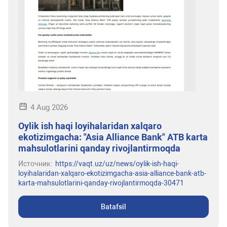
4 Aug 2026
Oylik ish haqi loyihalaridan xalqaro
ekotizimgacha: "Asia Alliance Bank" ATB karta
mahsulotlarini qanday rivojlantirmoqda
Источник:
https://vaqt.uz/uz/news/oylik-ish-haqi-
loyihalaridan-xalqaro-ekotizimgacha-asia-alliance-bank-atb-
karta-mahsulotlarini-qanday-rivojlantirmoqda-30471
Batafsil