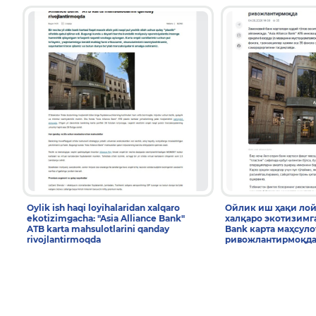
Oylik ish haqi loyihalaridan xalqaro
Ойлик иш ҳақи ло
ekotizimgacha: "Asia Alliance Bank"
халқаро экотизимгач
ATB karta mahsulotlarini qanday
Bank карта маҳсул
rivojlantirmoqda
ривожлантирмоқд