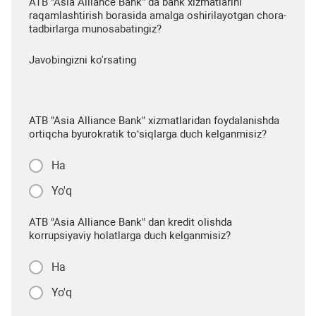
ATB "Asia Alliance Bank" da bank xizmatlarini
raqamlashtirish borasida amalga oshirilayotgan chora-
tadbirlarga munosabatingiz?
Javobingizni ko'rsating
ATB "Asia Alliance Bank" xizmatlaridan foydalanishda
ortiqcha byurokratik to‘siqlarga duch kelganmisiz?
Ha
Yo'q
ATB "Asia Alliance Bank" dan kredit olishda
korrupsiyaviy holatlarga duch kelganmisiz?
Ha
Yo'q