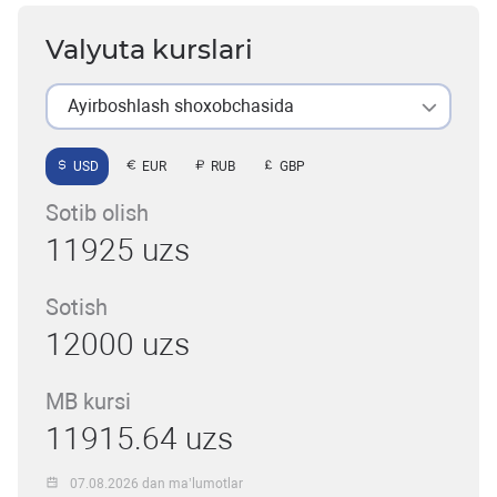
Valyuta kurslari
Ayirboshlash shoxobchasida
USD
EUR
RUB
GBP
Sotib olish
11925 uzs
Sotish
12000 uzs
MB kursi
11915.64 uzs
07.08.2026 dan ma’lumotlar