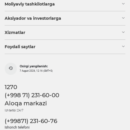
Moliyaviy tashkilotlarga
Aksiyador va investorlarga
Xizmatlar
Foydali saytlar
Oxirgi yangilanish:
7 August 2026, 12:16 (GMT+5)
1270
(+998 71) 231-60-00
Aloqa markazi
Ish tartibi: 24/7
(+99871) 231-60-76
Ishonch telefoni