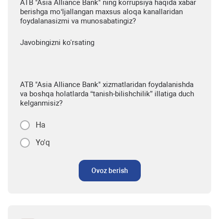
ATB "Asia Alliance Bank" ning korrupsiya haqida xabar
berishga mo‘ljallangan maxsus aloqa kanallaridan
foydalanasizmi va munosabatingiz?
Javobingizni ko'rsating
ATB "Asia Alliance Bank" xizmatlaridan foydalanishda
va boshqa holatlarda “tanish-bilishchilik” illatiga duch
kelganmisiz?
Ha
Yo'q
Ovoz berish