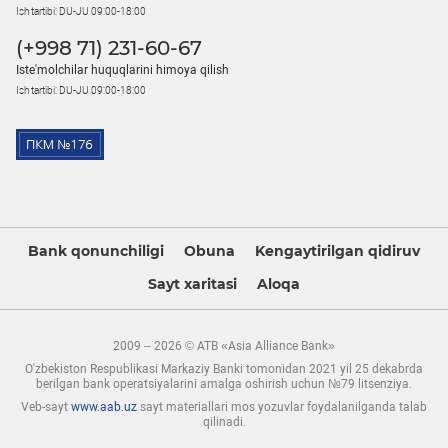
Ish tartibi: DU-JU 09:00-18:00
(+998 71) 231-60-67
Iste'molchilar huquqlarini himoya qilish
Ish tartibi: DU-JU 09:00-18:00
Bank qonunchiligi
Obuna
Kengaytirilgan qidiruv
Sayt xaritasi
Aloqa
2009 – 2026 © ATB «Asia Alliance Bank»
O'zbekiston Respublikasi Markaziy Banki tomonidan 2021 yil 25 dekabrda
berilgan bank operatsiyalarini amalga oshirish uchun №79 litsenziya.
Veb-sayt
www.aab.uz
sayt materiallari mos yozuvlar foydalanilganda talab
qilinadi.