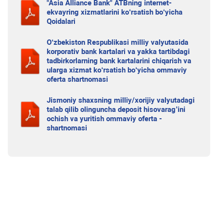
"Asia Alliance Bank" ATBning internet-
ekvayring xizmatlarini ko‘rsatish bo‘yicha
Qoidalari
O‘zbekiston Respublikasi milliy valyutasida
korporativ bank kartalari va yakka tartibdagi
tadbirkorlarning bank kartalarini chiqarish va
ularga xizmat ko‘rsatish bo‘yicha ommaviy
oferta shartnomasi
Jismoniy shaxsning milliy/xorijiy valyutadagi
talab qilib olinguncha deposit hisovarag’ini
ochish va yuritish ommaviy oferta -
shartnomasi