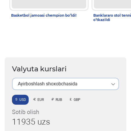
Basketbol jamoasi chempion bo’ldi!
Banklararo stol tenn
o’tkazildi
Valyuta kurslari
Ayirboshlash shoxobchasida
USD
EUR
RUB
GBP
Sotib olish
11935 uzs