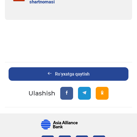
shartnomasi
Ro’yxatga qaytish
Ulashish