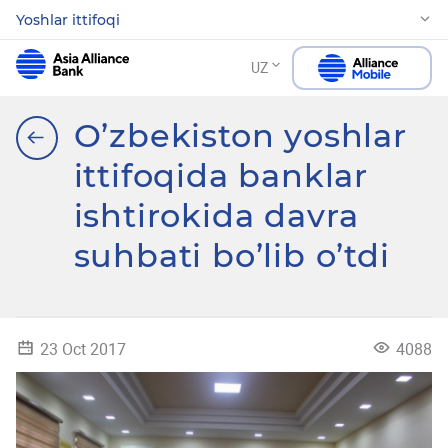
Yoshlar ittifoqi
UZ
O’zbekiston yoshlar
ittifoqida banklar
ishtirokida davra
suhbati bo’lib o’tdi
23 Oct 2017
4088