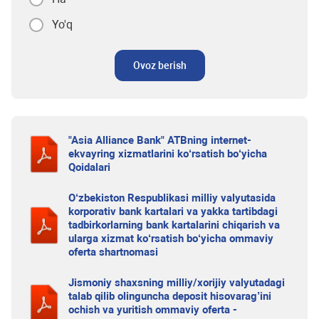
Yo'q
Ovoz berish
"Asia Alliance Bank" ATBning internet-
ekvayring xizmatlarini ko‘rsatish bo‘yicha
Qoidalari
O‘zbekiston Respublikasi milliy valyutasida
korporativ bank kartalari va yakka tartibdagi
tadbirkorlarning bank kartalarini chiqarish va
ularga xizmat ko‘rsatish bo‘yicha ommaviy
oferta shartnomasi
Jismoniy shaxsning milliy/xorijiy valyutadagi
talab qilib olinguncha deposit hisovarag’ini
ochish va yuritish ommaviy oferta -