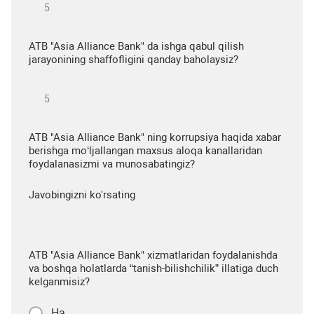
ATB "Asia Alliance Bank" da ishga qabul qilish
jarayonining shaffofligini qanday baholaysiz?
ATB "Asia Alliance Bank" ning korrupsiya haqida xabar
berishga mo‘ljallangan maxsus aloqa kanallaridan
foydalanasizmi va munosabatingiz?
Javobingizni ko'rsating
ATB "Asia Alliance Bank" xizmatlaridan foydalanishda
va boshqa holatlarda “tanish-bilishchilik” illatiga duch
kelganmisiz?
Ha