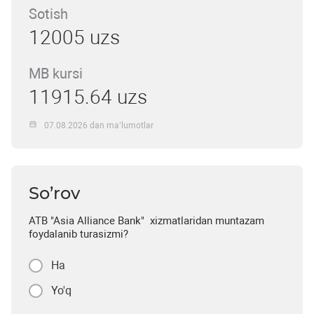
Sotish
12005 uzs
MB kursi
11915.64 uzs
07.08.2026 dan ma’lumotlar
So’rov
ATB "Asia Alliance Bank" xizmatlaridan muntazam
foydalanib turasizmi?
Ha
Yo'q