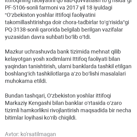
ittifoqining faoliyatini qo’llab-quvvatlash to’g’risida”gi
PF-5106-sonli farmoni va 2017 yil 18 iyuldagi
“O’zbekiston yoshlar ittifoqi faoliyatini
takomillashtirishga doir chora-tadbirlar to’g’risida”gi
PQ-3138-sonli qarorida belgilab berilgan vazifalar
yuzasidan davra suhbati bo’lib o’tdi.
Mazkur uchrashuvda bank tizimida mehnat qilib
kelayotgan yosh xodimlarni Ittifoq faoliyati bilan
yaqindan tanishtirish, ularni banklarda tashkil etilgan
boshlang’ich tashkilotlarga a’zo bo’lishi masalalari
muhokama etildi.
Bundan tashqari, O’zbekiston yoshlar ittifoqi
Markaziy Kengashi bilan banklar o’rtasida o’zaro
tizimli hamkorlikni rivojlantirish maqsadida bir necha
bitimlar loyihasi ko’rib chiqildi.
Avtor:
ko'rsatilmagan