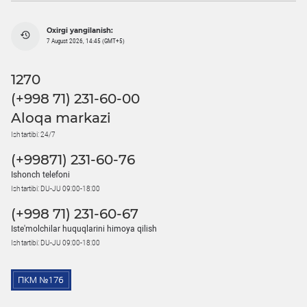
Oxirgi yangilanish:
7 August 2026, 14:45 (GMT+5)
1270
(+998 71) 231-60-00
Aloqa markazi
Ish tartibi: 24/7
(+99871) 231-60-76
Ishonch telefoni
Ish tartibi: DU-JU 09:00-18:00
(+998 71) 231-60-67
Iste'molchilar huquqlarini himoya qilish
Ish tartibi: DU-JU 09:00-18:00