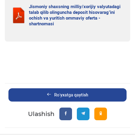
Jismoniy shaxsning milliy/xorijiy valyutadagi
talab qilib olinguncha deposit hisovarag’ini
ochish va yuritish ommaviy oferta -
shartnomasi
Ro’yxatga qaytish
Ulashish