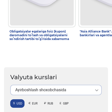
Obligatsiyalar egalariga foiz (kupon)
"Asia Alliance Bank"
daromadini toʻlash va obligatsiyalarni
bankirlari va agentlar
soʻndirish tartibi toʻgʻrisida xabarnoma
Valyuta kurslari
Ayirboshlash shoxobchasida
USD
EUR
RUB
GBP