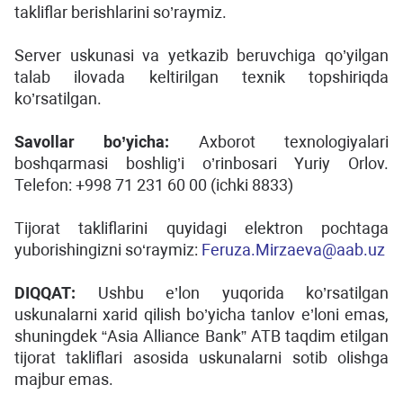
takliflar berishlarini so’raymiz.
Server uskunasi va yetkazib beruvchiga qo’yilgan
talab ilovada keltirilgan texnik topshiriqda
ko’rsatilgan.
Savollar bo’yicha:
Axborot texnologiyalari
boshqarmasi boshlig’i o’rinbosari Yuriy Orlov.
Telefon: +998 71 231 60 00 (ichki 8833)
Tijorat takliflarini quyidagi elektron pochtaga
yuborishingizni so‘raymiz:
Feruza.Mirzaeva@aab.uz
DIQQAT:
Ushbu e’lon yuqorida ko’rsatilgan
uskunalarni xarid qilish bo’yicha tanlov e’loni emas,
shuningdek “Asia Alliance Bank” ATB taqdim etilgan
tijorat takliflari asosida uskunalarni sotib olishga
majbur emas.