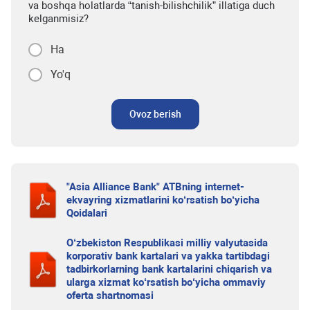
va boshqa holatlarda “tanish-bilishchilik” illatiga duch
kelganmisiz?
Ha
Yo'q
Ovoz berish
"Asia Alliance Bank" ATBning internet-
ekvayring xizmatlarini ko‘rsatish bo‘yicha
Qoidalari
O‘zbekiston Respublikasi milliy valyutasida
korporativ bank kartalari va yakka tartibdagi
tadbirkorlarning bank kartalarini chiqarish va
ularga xizmat ko‘rsatish bo‘yicha ommaviy
oferta shartnomasi