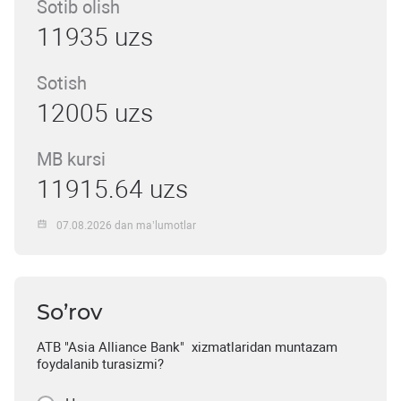
Sotib olish
11935 uzs
Sotish
12005 uzs
MB kursi
11915.64 uzs
07.08.2026 dan ma’lumotlar
So’rov
ATB "Asia Alliance Bank" xizmatlaridan muntazam
foydalanib turasizmi?