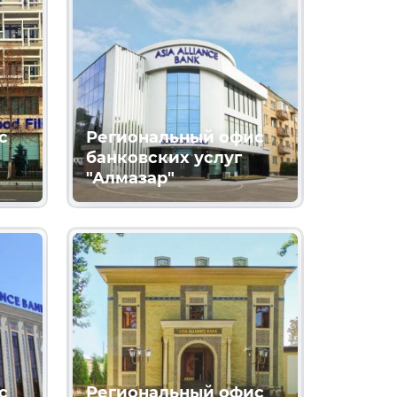
с
Региональный офис
банковских услуг
"Алмазар"
с
Региональный офис