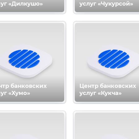
луг «Дилкушо»
услуг «Чукурсой»
нтр банковских
Центр банковских
уг «Хумо»
услуг «Кукча»