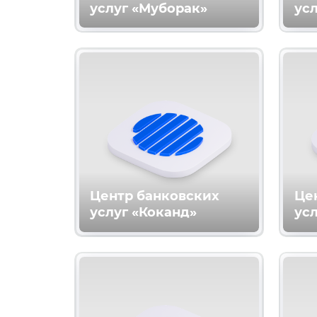
услуг «Муборак»
ус
Центр банковских
Це
услуг «Коканд»
усл