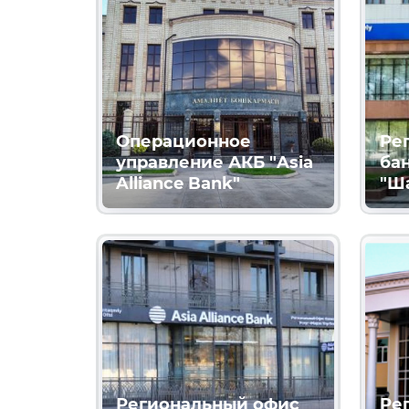
Операционное
Ре
управление АКБ "Asia
ба
Alliance Bank"
"Ш
Региональный офис
Ре