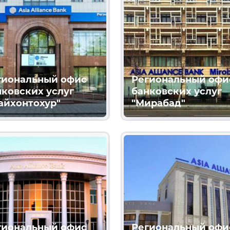
гиональный офис
Региональный офи
нковских услуг
банковских услуг
айхонтохур"
"Мирабад"
гиональный офис
Региональный офи