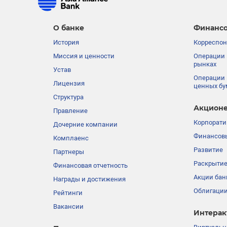
О банке
Финансо
История
Корреспон
Миссия и ценности
Операции 
рынках
Устав
Операции 
Лицензия
ценных бу
Структура
Акционе
Правление
Корпорати
Дочерние компании
Финансовы
Комплаенс
Развитие
Партнеры
Раскрыти
Финансовая отчетность
Акции бан
Награды и достижения
Облигации
Рейтинги
Вакансии
Интерак