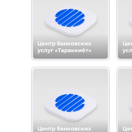
Центр банковских
Це
услуг «Тараккиёт»
усл
Центр банковских
Це