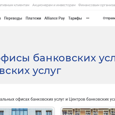
ативным клиентам
Акционерам и инвесторам
Финансовым организ
ы
Переводы
Платежи
Alliance Pay
Тарифы
Отправ
•••
фисы банковских ус
вских услуг
льных офисах банковских услуг и Центров банковских усл