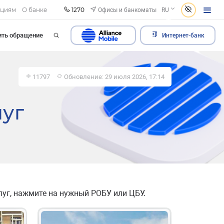
1270
Офисы и банкоматы
ациям
О банке
RU
ить обращение
Интернет-банк
11797
Обновление: 29 июля 2026, 17:14
луг
уг, нажмите на нужный РОБУ или ЦБУ.