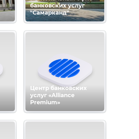
банковских услуг
"Самарканд"
Центр банковских
услуг «Alliance
Premium»