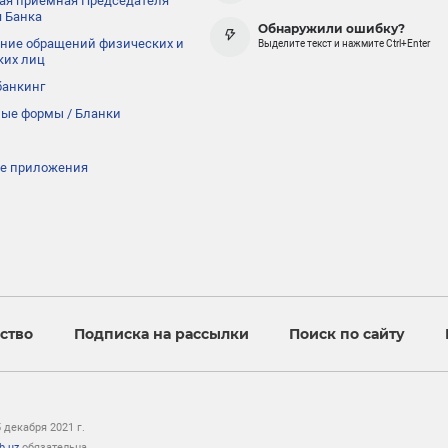
ая приёмная Председателя
 Банка
Обнаружили ошибку?
ние обращений физических и
Выделите текст и нажмите Ctrl+Enter
ких лиц
банкинг
ые формы / Бланки
е приложения
ство
Подписка на рассылки
Поиск по сайту
декабря 2021 г.
b.uz
обязательна.