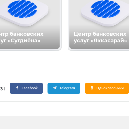
нтр банковских
Центр банковских
уг «Сугдиёна»
услуг «Яккасарай»
ся
Facebook
Telegram
Одноклассники