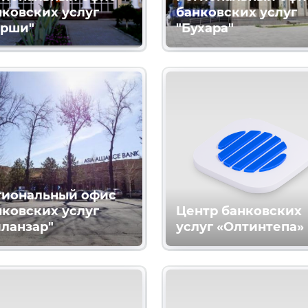
нковских услуг
банковских услуг
арши"
"Бухара"
гиональный офис
нковских услуг
Центр банковских
иланзар"
услуг «Олтинтепа»