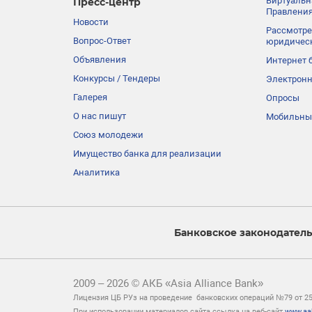
Виртуальн
Пресс-центр
Правления
Новости
Рассмотре
Вопрос-Ответ
юридичес
Объявления
Интернет 
Конкурсы / Тендеры
Электронн
Галерея
Опросы
О нас пишут
Мобильны
Союз молодежи
Имущество банка для реализации
Аналитика
Банковское законодатель
2009 – 2026 © АКБ «Asia Alliance Bank»
Лицензия ЦБ РУз на проведение банковских операций №79 от 25 
При использовании материалов сайта ссылка на веб-сайт
www.aa