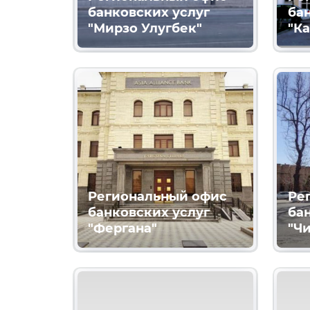
банковских услуг
ба
"Мирзо Улугбек"
"К
Региональный офис
Ре
банковских услуг
ба
"Фергана"
"Ч