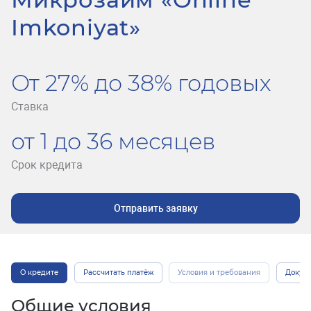
Imkoniyat»
От 27% до 38% годовых
Ставка
от 1 до 36 месяцев
Срок кредита
Отправить заявку
О кредите
Рассчитать платёж
Условия и требования
Докум
Общие условия