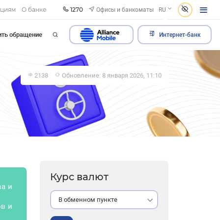
1270
Офисы и банкоматы
ациям
О банке
RU
ить обращение
Интернет-банк
2138
Обновление: 8 января 2026, 11:10
Курс валют
ва и
В обменном пункте
в и