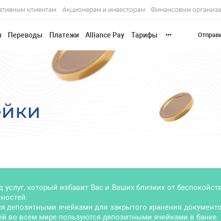
ативным клиентам
Акционерам и инвесторам
Финансовым организ
ы
Переводы
Платежи
Alliance Pay
Тарифы
Отправ
•••
ейки
ид услуг, который избавит Вас и Ваших близких от беспокойст
нностей.
я депозитными ячейками для закрытого хранения документо
й во всем мире пользуются депозитными ячейками в банке.