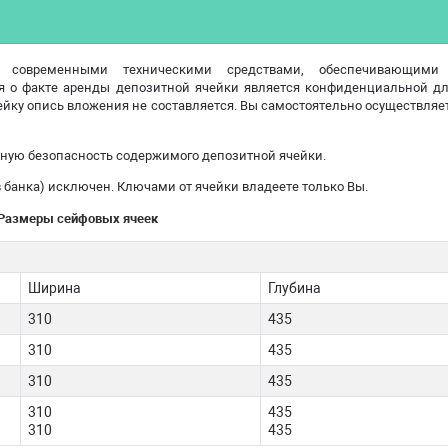
 современными техническими средствами, обеспечивающими
я о факте аренды депозитной ячейки является конфиденциальной дл
ейку опись вложения не составляется. Вы самостоятельно осуществляет
ную безопасность содержимого депозитной ячейки.
 банка) исключен. Ключами от ячейки владеете только Вы.
Размеры сейфовых ячеек
Ширина
Глубина
310
435
310
435
310
435
310
435
310
435