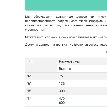
Мы оборудовали хранилище депозитных ячеек
неприкосновенность содержимого ячеек. Информаци
клиентов и третьих лиц, при вложении ценностей в яч
с ценностями.
Можете быть спокойны, банк обеспечивает максималь
Доступ к ценностям третьих лиц (включая сотрудников
Тип
Размеры, мм
Высота
"А"
75
"Б"
125
"В"
300
"Г"
475
600