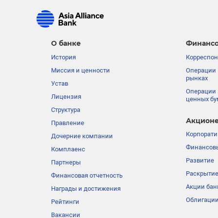
О банке
Финансо
История
Корреспон
Миссия и ценности
Операции 
рынках
Устав
Операции 
Лицензия
ценных бу
Структура
Акционе
Правление
Корпорати
Дочерние компании
Финансовы
Комплаенс
Развитие
Партнеры
Раскрыти
Финансовая отчетность
Акции бан
Награды и достижения
Облигации
Рейтинги
Вакансии