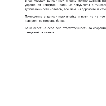
В банковской депозитной ячейке можно хранить н
украшения, конфиденциальные документы, антиквари
другие ценности - словом, все, чем Вы дорожите, и что
Помещение в депозитную ячейку и изъятие из нее 
контроля со стороны банка.
Банк берет на себя всю ответственность за сохранн
сведений о клиенте.