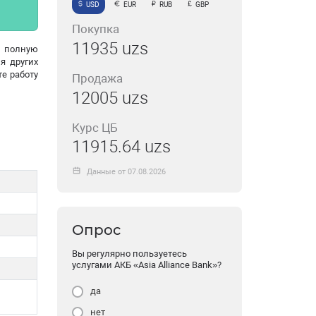
USD
EUR
RUB
GBP
Покупка
11935 uzs
 полную
я других
е работу
Продажа
12005 uzs
Курс ЦБ
11915.64 uzs
Данные от 07.08.2026
Опрос
Вы регулярно пользуетесь
услугами АКБ «Asia Alliance Bank»?
да
нет