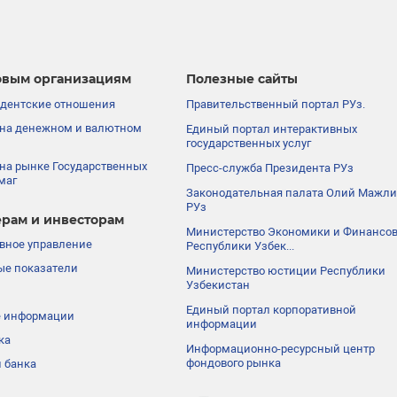
вым организациям
Полезные сайты
дентские отношения
Правительственный портал РУз.
на денежном и валютном
Единый портал интерактивных
государственных услуг
на рынке Государственных
Пресс-служба Президента РУз
маг
Законодательная палата Олий Мажли
РУз
рам и инвесторам
Министерство Экономики и Финансо
вное управление
Республики Узбек...
е показатели
Министерство юстиции Республики
Узбекистан
Единый портал корпоративной
е информации
информации
ка
Информационно-ресурсный центр
фондового рынка
 банка