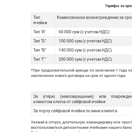
Тарифы за аре
Тип
Комиссионное вознаграждение за сро
ячейки
Тип "А"
60 000 сум (с учетом НДС)
Тип "Б"
100 000 сум (с учетом НДС)
Тип "В"
140 000 сум (с учетом НДС)
Тип "Г"
200 000 сум (с учетом НДС)
*При продолжительной аренде по окончании 1 года н
заключении нового договора на срок от одного года.
За утерю (невозвращение) или поврежден
клиентом ключа от сейфовой ячейки
За порчу сейфовой ячейки по вине клиента
Уезжая в отпуск, длительную командировку или прос
воспользоваться депозитными ячейками нашего банка