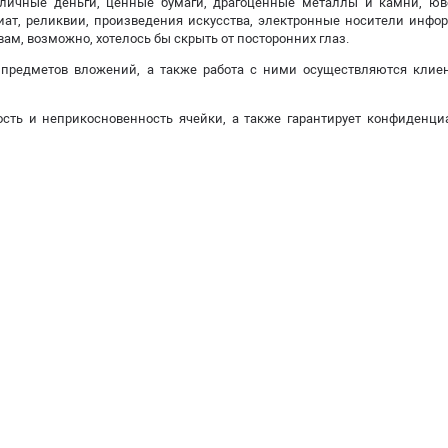
аличные деньги, ценные бумаги, драгоценные металлы и камни, ю
ат, реликвии, произведения искусства, электронные носители инфо
 вам, возможно, хотелось бы скрыть от посторонних глаз.
предметов вложений, а также работа с ними осуществляются клие
ость и неприкосновенность ячейки, а также гарантирует конфиденци