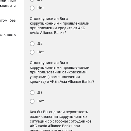
велирные
рмации и
Нет
Столкнулись ли Вы с
нтом без
коррупционными проявлениями
при получении кредита от АКБ
«Asia Alliance Bank»?
альность
Да
Нет
Столкнулись ли Вы с
коррупционными проявлениями
при пользовании банковскими
услугами (кроме получения
кредита) в АКБ «Asia Alliance Bank»?
Да
Нет
Как бы Вы оценили вероятность
возникновения коррупционных
ситуаций со стороны сотрудников
АКБ «Asia Alliance Bank» при
выполнении ими своих