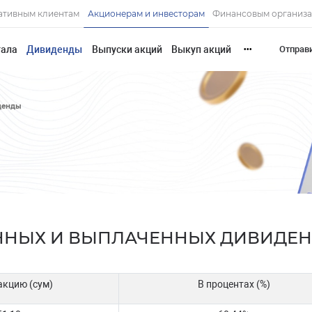
ативным клиентам
Акционерам и инвесторам
Финансовым организ
тала
Дивиденды
Выпуски акций
Выкуп акций
Отправ
•••
денды
ЕННЫХ И ВЫПЛАЧЕННЫХ ДИВИДЕ
акцию (сум)
В процентах (%)