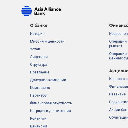
О банке
Финансо
История
Корреспон
Миссия и ценности
Операции 
рынках
Устав
Операции 
Лицензия
ценных бу
Структура
Акционе
Правление
Корпорати
Дочерние компании
Финансовы
Комплаенс
Развитие
Партнеры
Раскрыти
Финансовая отчетность
Акции бан
Награды и достижения
Облигации
Рейтинги
Вакансии