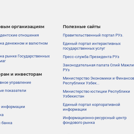
вым организациям
Полезные сайты
дентские отношения
Правительственный портал РУз.
на денежном и валютном
Единый портал интерактивных
государственных услуг
на рынке Государственных
Пресс-служба Президента РУз
маг
Законодательная палата Олий Мажли
РУз
рам и инвесторам
Министерство Экономики и Финансо
вное управление
Республики Узбек...
е показатели
Министерство юстиции Республики
Узбекистан
Единый портал корпоративной
е информации
информации
ка
Информационно-ресурсный центр
фондового рынка
 банка