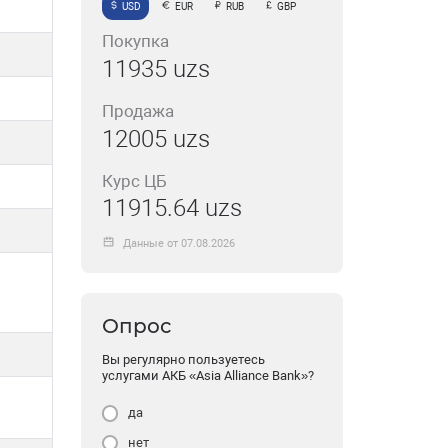
USD
EUR
RUB
GBP
Покупка
11935 uzs
Продажа
12005 uzs
Курс ЦБ
11915.64 uzs
Данные от 07.08.2026
Опрос
Вы регулярно пользуетесь
услугами АКБ «Asia Alliance Bank»?
да
нет