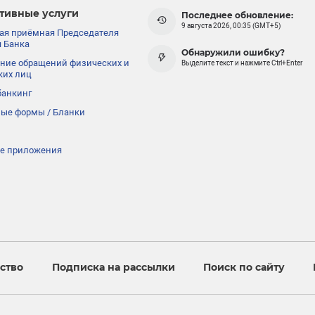
тивные услуги
Последнее обновление:
9 августа 2026, 00:35 (GMT+5)
ая приёмная Председателя
 Банка
Обнаружили ошибку?
ние обращений физических и
Выделите текст и нажмите Ctrl+Enter
ких лиц
банкинг
ые формы / Бланки
е приложения
ство
Подписка на рассылки
Поиск по сайту