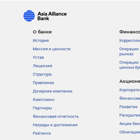
О банке
Финансо
История
Корреспон
Миссия и ценности
Операции 
рынках
Устав
Операции 
Лицензия
ценных бу
Структура
Акционе
Правление
Корпорати
Дочерние компании
Финансовы
Комплаенс
Развитие
Партнеры
Раскрыти
Финансовая отчетность
Акции бан
Награды и достижения
Облигации
Рейтинги