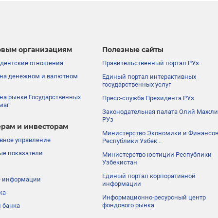
вым организациям
Полезные сайты
дентские отношения
Правительственный портал РУз.
на денежном и валютном
Единый портал интерактивных
государственных услуг
на рынке Государственных
Пресс-служба Президента РУз
маг
Законодательная палата Олий Мажли
РУз
рам и инвесторам
Министерство Экономики и Финансо
вное управление
Республики Узбек...
е показатели
Министерство юстиции Республики
Узбекистан
Единый портал корпоративной
е информации
информации
ка
Информационно-ресурсный центр
фондового рынка
 банка