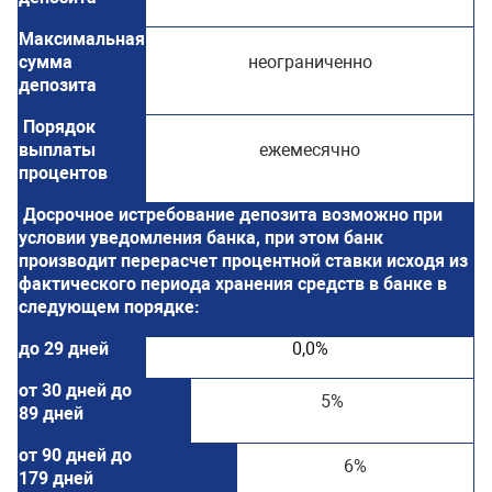
Максимальная
сумма
неограниченно
депозита
Порядок
выплаты
ежемесячно
процентов
Досрочное истребование депозита возможно при
условии уведомления банка, при этом банк
производит перерасчет процентной ставки исходя из
фактического периода хранения средств в банке в
следующем порядке:
до 29 дней
0,0%
от 30 дней до
5%
89 дней
от 90 дней до
6%
179 дней