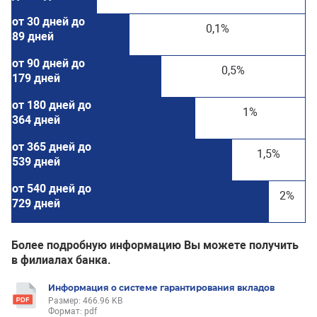
от 30 дней до
0,1%
89 дней
от 90 дней до
0,5%
179 дней
от 180 дней до
1%
364 дней
от 365 дней до
1,5%
539 дней
от 540 дней до
2%
729 дней
Более подробную информацию Вы можете получить
в филиалах банка.
Информация о системе гарантирования вкладов
Размер: 466.96 KB
Формат: pdf