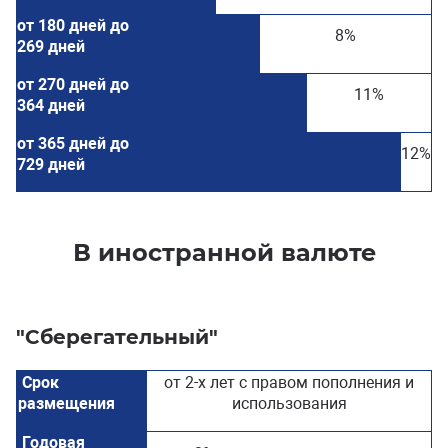
от 180 дней до
8%
269 дней
от 270 дней до
11%
364 дней
от 365 дней до
12%
729 дней
В иностранной валюте
"Сберегательный"
Срок
от 2-х лет с правом пополнения и
размещения
использования
Годовая