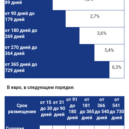
89 дней
от 90 дней до
2,7%
179 дней
от 180 дней до
3,6%
269 дней
от 270 дней до
5,4%
364 дней
от 365 дней до
6,3%
729 дней
В евро, в следующем порядке:
от 91
от
от
от
от 15
от 31
Срок
до
181
366
541
до 30
до 90
размещения
180
до 365
до 540
до 730
дней
дней
дней
дней
дней
дней
Годовая