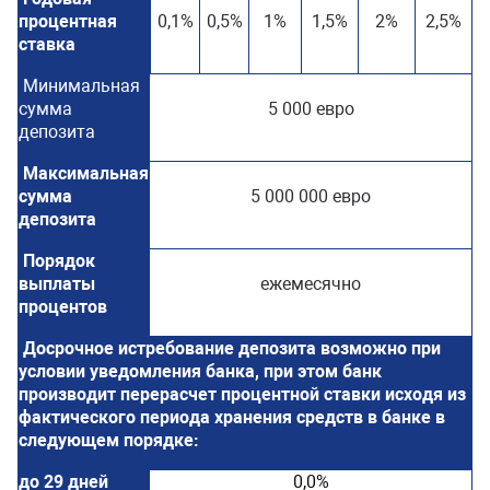
процентная
0,1%
0,5%
1%
1,5%
2%
2,5%
ставка
Минимальная
сумма
5 000 евро
депозита
Максимальная
сумма
5 000 000 евро
депозита
Порядок
выплаты
ежемесячно
процентов
Досрочное истребование депозита возможно при
условии уведомления банка, при этом банк
производит перерасчет процентной ставки исходя из
фактического периода хранения средств в банке в
следующем порядке:
до 29 дней
0,0%