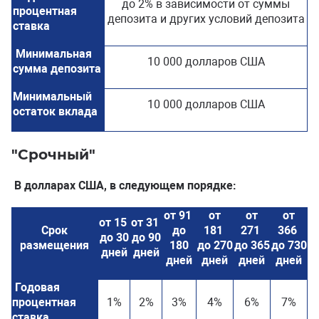
до 2% в зависимости от суммы
процентная
депозита и других условий депозита
ставка
Минимальная
10 000 долларов США
сумма депозита
Минимальный
10 000 долларов США
остаток вклада
"Срочный"
В долларах США, в следующем порядке:
от 91
от
от
от
от 15
от 31
Срок
до
181
271
366
до 30
до 90
размещения
180
до 270
до 365
до 730
дней
дней
дней
дней
дней
дней
Годовая
процентная
1%
2%
3%
4%
6%
7%
ставка