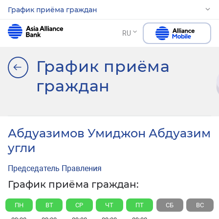
График приёма граждан
RU
График приёма
граждан
Абдуазимов Умиджон Абдуазим
угли
Председатель Правления
График приёма граждан:
ПН
ВТ
СР
ЧТ
ПТ
СБ
ВС