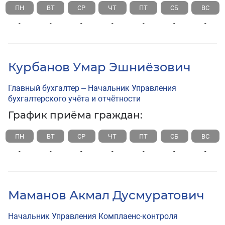
ПН
ВТ
СР
ЧТ
ПТ
СБ
ВС
-
-
-
-
-
-
-
Курбанов Умар Эшниёзович
Главный бухгалтер – Начальник Управления
бухгалтерского учёта и отчётности
График приёма граждан:
ПН
ВТ
СР
ЧТ
ПТ
СБ
ВС
-
-
-
-
-
-
-
Маманов Акмал Дусмуратович
Начальник Управления Комплаенс-контроля