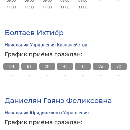
09:00
09:00
09:00
09:00
09:00
-
-
-
-
-
-
-
11:00
11:00
11:00
11:00
11:00
Болтаев Ихтиёр
Начальник Управления Казначейства
График приёма граждан:
ПН
ВТ
СР
ЧТ
ПТ
СБ
ВС
-
-
-
-
-
-
-
Даниелян Гаянэ Феликсовна
Начальник Юридического Управления
График приёма граждан: