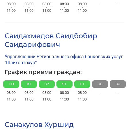
08:00
08:00
08:00
08:00
08:00
-
-
-
-
-
-
-
11:00
11:00
11:00
11:00
11:00
Саидахмедов Саидбобир
Саидарифович
Управляющий Регионального офиса банковских услуг
“Шайхонтохур”
График приёма граждан:
ПН
ВТ
СР
ЧТ
ПТ
СБ
ВС
08:00
08:00
08:00
08:00
08:00
-
-
-
-
-
-
-
11:00
11:00
11:00
11:00
11:00
Санакулов Хуршид