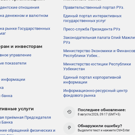
дентские отношения
Правительственный портал РУз.
на денежном и валютном
Единый портал интерактивных
государственных услуг
на рынке Государственных
Пресс-служба Президента РУз
маг
Законодательная палата Олий Мажли
РУз
рам и инвесторам
Министерство Экономики и Финансо
вное управление
Республики Узбек...
е показатели
Министерство юстиции Республики
Узбекистан
Единый портал корпоративной
е информации
информации
ка
Информационно-ресурсный центр
фондового рынка
 банка
тивные услуги
Последнее обновление:
8 августа 2026, 09:17 (GMT+5)
ая приёмная Председателя
 Банка
Обнаружили ошибку?
ние обращений физических и
Выделите текст и нажмите Ctrl+Enter