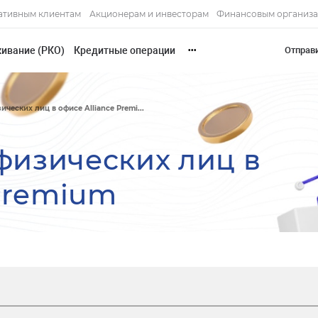
ативным клиентам
Акционерам и инвесторам
Финансовым организ
живание (РКО)
Кредитные операции
Отправ
•••
ческих лиц в офисе Alliance Premi...
изических лиц в
 Premium