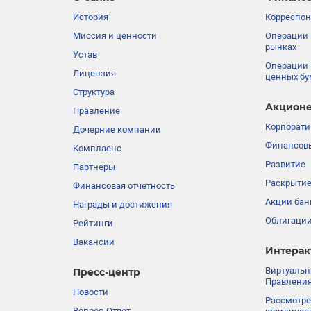
История
Корреспон
Миссия и ценности
Операции 
рынках
Устав
Операции 
Лицензия
ценных бу
Структура
Акционе
Правление
Корпорати
Дочерние компании
Финансовы
Комплаенс
Развитие
Партнеры
Раскрыти
Финансовая отчетность
Акции бан
Награды и достижения
Облигации
Рейтинги
Вакансии
Интерак
Виртуальн
Пресс-центр
Правления
Новости
Рассмотре
Вопрос-Ответ