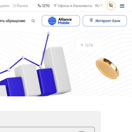
1270
Офисы и банкоматы
ациям
О банке
RU
ить обращение
Интернет-банк
1218