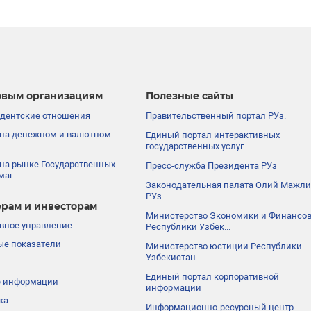
вым организациям
Полезные сайты
дентские отношения
Правительственный портал РУз.
на денежном и валютном
Единый портал интерактивных
государственных услуг
на рынке Государственных
Пресс-служба Президента РУз
маг
Законодательная палата Олий Мажли
РУз
рам и инвесторам
Министерство Экономики и Финансо
вное управление
Республики Узбек...
е показатели
Министерство юстиции Республики
Узбекистан
Единый портал корпоративной
е информации
информации
ка
Информационно-ресурсный центр