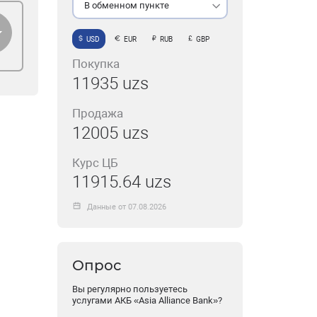
В обменном пункте
USD
EUR
RUB
GBP
Покупка
11935 uzs
Продажа
12005 uzs
Курс ЦБ
11915.64 uzs
Данные от 07.08.2026
Опрос
Вы регулярно пользуетесь
услугами АКБ «Asia Alliance Bank»?