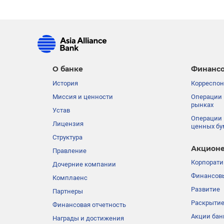
О банке
Финансо
История
Корреспон
Миссия и ценности
Операции 
рынках
Устав
Операции 
Лицензия
ценных бу
Структура
Акционе
Правление
Корпорати
Дочерние компании
Финансовы
Комплаенс
Развитие
Партнеры
Раскрыти
Финансовая отчетность
Акции бан
Награды и достижения