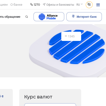
1270
Офисы и банкоматы
ациям
О банке
RU
ить обращение
Интернет-банк
1345
 с
Курс валют