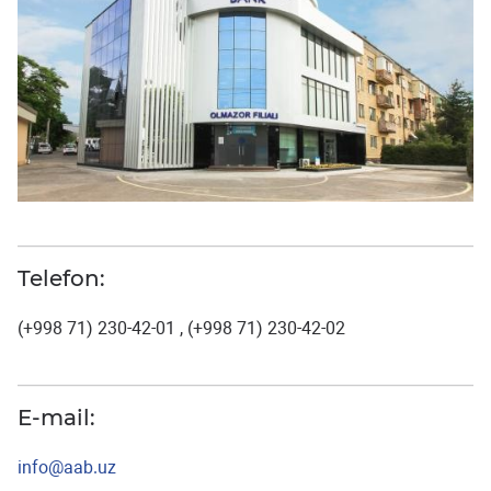
Telefon:
(+998 71) 230-42-01 , (+998 71) 230-42-02
E-mail:
info@aab.uz