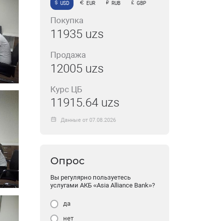
USD
EUR
RUB
GBP
Покупка
11935 uzs
Продажа
12005 uzs
Курс ЦБ
11915.64 uzs
Данные от 07.08.2026
Опрос
Вы регулярно пользуетесь
услугами АКБ «Asia Alliance Bank»?
да
нет