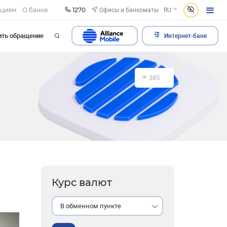
1270
Офисы и банкоматы
ациям
О банке
RU
ить обращение
Интернет-банк
385
Курс валют
В обменном пункте