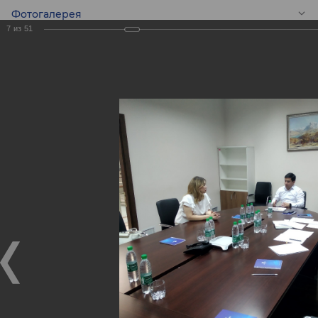
Фотогалерея
7
из
51
RU
Встреча с
предпринимателям
Встреча с предпринимателями
04.09.2019