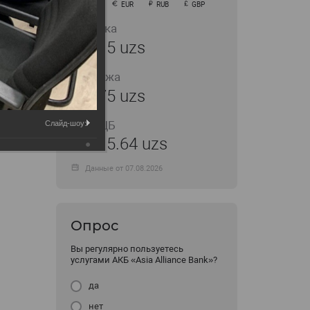
USD
EUR
RUB
GBP
Покупка
11915 uzs
Продажа
11975 uzs
Курс ЦБ
Слайд-шоу:
11915.64 uzs
Данные от 07.08.2026
Опрос
Вы регулярно пользуетесь
услугами АКБ «Asia Alliance Bank»?
да
нет