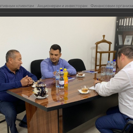
ативным клиентам
Акционерам и инвесторам
Финансовым организ
править обращение
Отправ
едпринимателями
дпринимателями