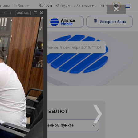
1270
Офисы и банкоматы
ациям
О банке
RU
слайдер
ить обращение
Интернет-банк
336
Обновление: 9 сентября 2019, 11:04
Курс валют
В обменном пункте