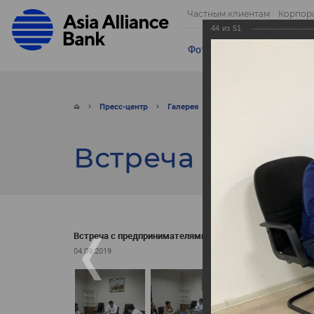
Частным клиентам
Корпор
44
из
51
Фотогалерея
Видео
От
Пресс-центр
Галерея
Фото
Встреча с пр
Встреча с пре
Встреча с предпринимателями
04.09.2019