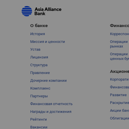
О банке
Финансо
История
Корреспон
Миссия и ценности
Операции 
рынках
Устав
Операции 
Лицензия
ценных бу
Структура
Акционе
Правление
Корпорати
Дочерние компании
Финансовы
Комплаенс
Развитие
Партнеры
Раскрыти
Финансовая отчетность
Акции бан
Награды и достижения
Облигации
Рейтинги
Вакансии