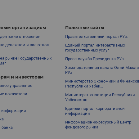
вым организациям
Полезные сайты
дентские отношения
Правительственный портал РУз.
на денежном и валютном
Единый портал интерактивных
государственных услуг
на рынке Государственных
Пресс-служба Президента РУз
маг
Законодательная палата Олий Мажли
РУз
рам и инвесторам
Министерство Экономики и Финансо
вное управление
Республики Узбек...
е показатели
Министерство юстиции Республики
Узбекистан
Единый портал корпоративной
е информации
информации
ка
Информационно-ресурсный центр
фондового рынка
 банка