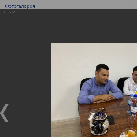
Фотогалерея
35
из
51
RU
Встреча с
предпринимателям
Встреча с предпринимателями
04.09.2019