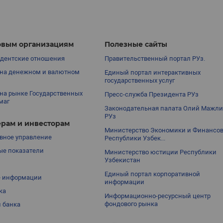
вым организациям
Полезные сайты
дентские отношения
Правительственный портал РУз.
на денежном и валютном
Единый портал интерактивных
государственных услуг
на рынке Государственных
Пресс-служба Президента РУз
маг
Законодательная палата Олий Мажли
РУз
рам и инвесторам
Министерство Экономики и Финансо
вное управление
Республики Узбек...
е показатели
Министерство юстиции Республики
Узбекистан
Единый портал корпоративной
е информации
информации
ка
Информационно-ресурсный центр
фондового рынка
 банка