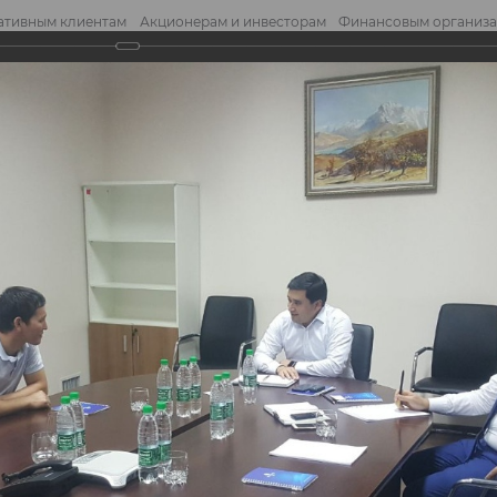
ативным клиентам
Акционерам и инвесторам
Финансовым организ
править обращение
Отправ
едпринимателями
дпринимателями