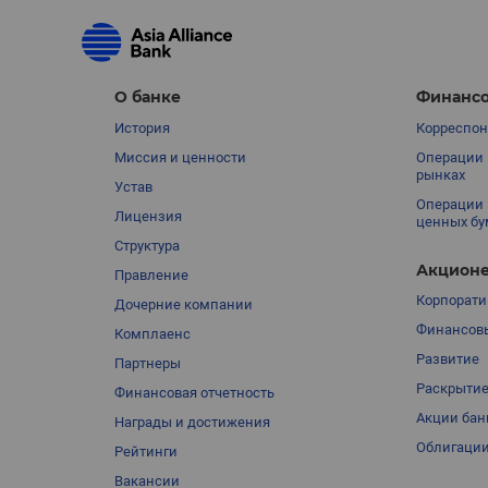
О банке
Финансо
История
Корреспон
Миссия и ценности
Операции 
рынках
Устав
Операции 
Лицензия
ценных бу
Структура
Акционе
Правление
Корпорати
Дочерние компании
Финансовы
Комплаенс
Развитие
Партнеры
Раскрыти
Финансовая отчетность
Акции бан
Награды и достижения
Облигации
Рейтинги
Вакансии