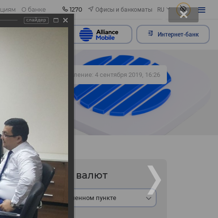
1270
Офисы и банкоматы
ациям
О банке
RU
слайдер
ить обращение
Интернет-банк
335
Обновление: 4 сентября 2019, 16:26
Курс валют
В обменном пункте