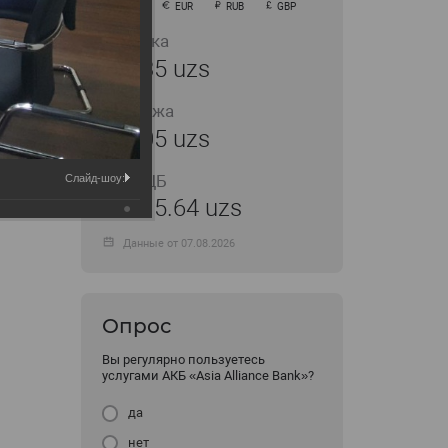
USD
EUR
RUB
GBP
Покупка
11935 uzs
Продажа
12005 uzs
Курс ЦБ
Слайд-шоу:
11915.64 uzs
Данные от 07.08.2026
Опрос
Вы регулярно пользуетесь
услугами АКБ «Asia Alliance Bank»?
да
нет