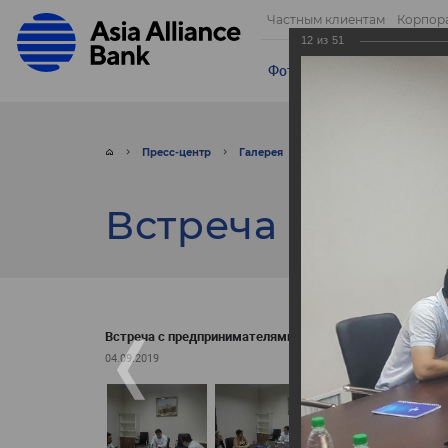
Частным клиентам
Корпор
12
из
51
Фотогалерея
Видео
От
Пресс-центр
Галерея
Фото
Встреча с пр
Встреча с пре
Встреча с предпринимателями
04.09.2019