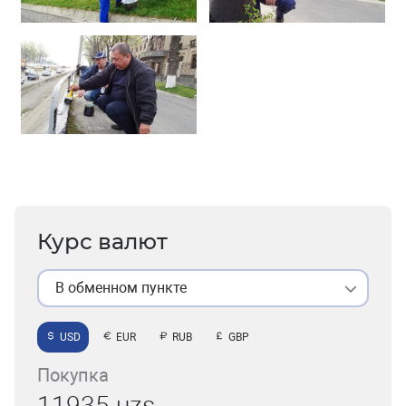
Курс валют
В обменном пункте
USD
EUR
RUB
GBP
Покупка
11935 uzs