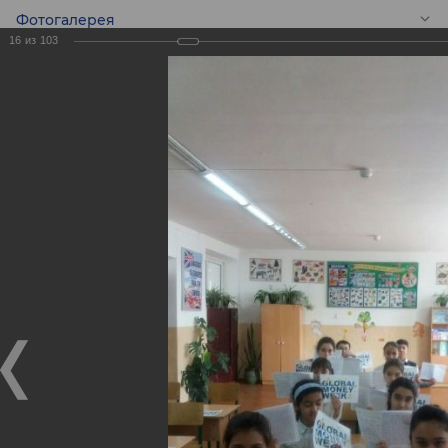
Фотогалерея
16
из
103
RU
Конкурс эссе среди
школьников -
Global Money Week!
Конкурс эссе среди школьников - Global Money Week!
25.02.2020